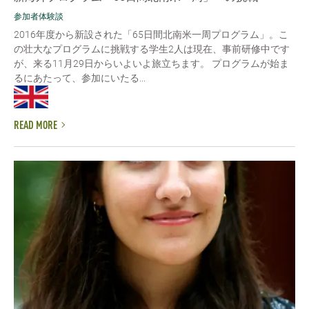
参加者体験談
2016年度から新設された「65日間北南米一周プログラム」。こ
の壮大なプログラムに挑戦する学生2人は現在、事前研修中です
が、来る11月29日からいよいよ旅立ちます。 プログラムが始ま
るにあたって、参加にいたる...
READ MORE