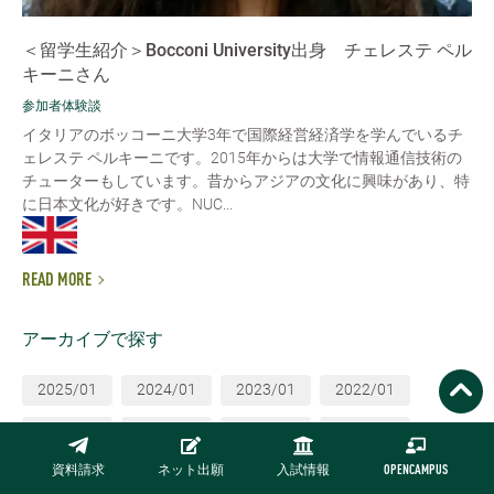
＜留学生紹介＞Bocconi University出身 チェレステ ペル
キーニさん
参加者体験談
イタリアのボッコーニ大学3年で国際経営経済学を学んでいるチ
ェレステ ペルキーニです。2015年からは大学で情報通信技術の
チューターもしています。昔からアジアの文化に興味があり、特
に日本文化が好きです。NUC...
READ MORE
アーカイブで探す
2025/01
2024/01
2023/01
2022/01
2021/01
2020/01
2019/01
2018/01
資料請求
ネット出願
入試情報
OPENCAMPUS
2017/01
2016/01