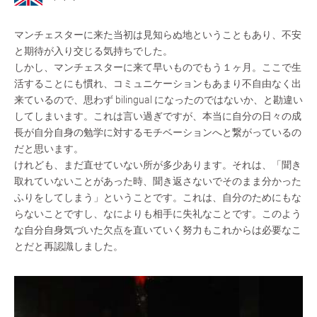
マンチェスターに来た当初は見知らぬ地ということもあり、不安
と期待が入り交じる気持ちでした。
しかし、マンチェスターに来て早いものでもう１ヶ月。ここで生
活することにも慣れ、コミュニケーションもあまり不自由なく出
来ているので、思わず bilingual になったのではないか、と勘違い
してしまいます。これは言い過ぎですが、本当に自分の日々の成
長が自分自身の勉学に対するモチベーションへと繋がっているの
だと思います。
けれども、まだ直せていない所が多少あります。それは、「聞き
取れていないことがあった時、聞き返さないでそのまま分かった
ふりをしてしまう」ということです。これは、自分のためにもな
らないことですし、なによりも相手に失礼なことです。このよう
な自分自身気づいた欠点を直いていく努力もこれからは必要なこ
とだと再認識しました。