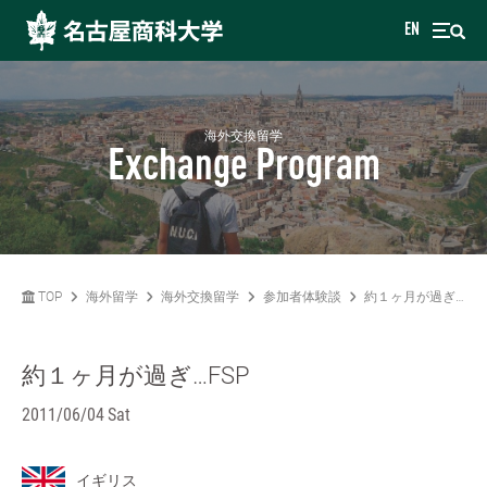
EN
海外交換留学
Exchange Program
TOP
海外留学
海外交換留学
参加者体験談
約１ヶ月が過ぎ…FSP
約１ヶ月が過ぎ…FSP
2011/06/04 Sat
イギリス