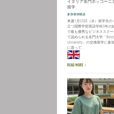
イタリア名門ボッコーニ
留学
参加者体験談
来週1月25日（水）留学先の
立つ国際学部英語学科3年の
で最も優秀なビジネススクー
て認められる名門大学「Bocco
University」の交換留学
に渡って...
READ MORE