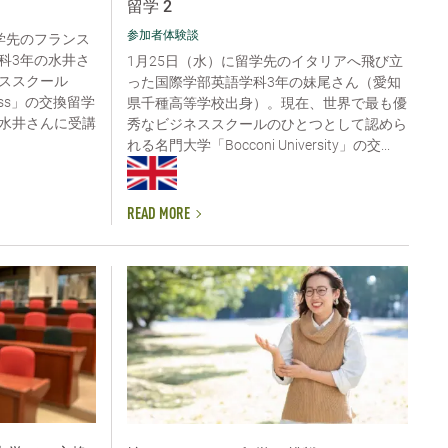
留学 2
参加者体験談
留学先のフランス
科3年の水井さ
1月25日（水）に留学先のイタリアへ飛び立
ススクール
った国際学部英語学科3年の妹尾さん（愛知
siness」の交換留学
県千種高等学校出身）。現在、世界で最も優
水井さんに受講
秀なビジネススクールのひとつとして認めら
れる名門大学「Bocconi University」の交...
READ MORE