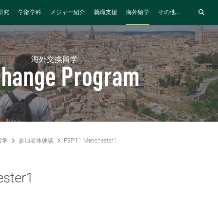
研究
学部学科
メジャー紹介
就職支援
海外留学
その他...
海外交換留学
change Program
留学
参加者体験談
FSP'11 Manchester1
ster1