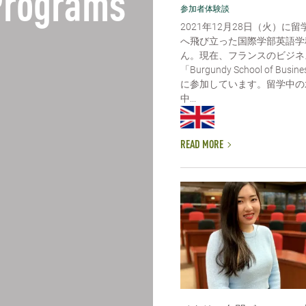
 Programs
参加者体験談
2021年12月28日（火）に
へ飛び立った国際学部英語学
ん。現在、フランスのビジネ
「Burgundy School of Bu
に参加しています。留学中の
中...
READ MORE