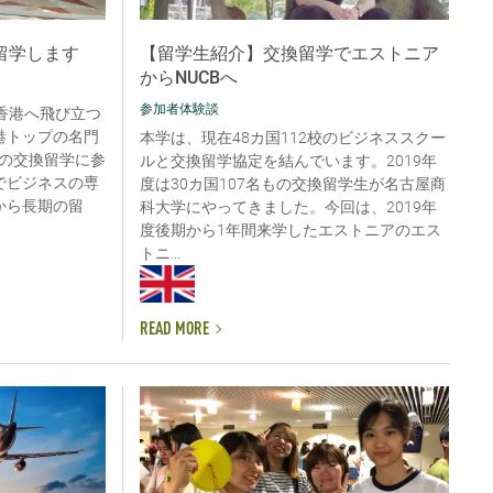
留学します
【留学生紹介】交換留学でエストニア
からNUCBへ
参加者体験談
香港へ飛び立つ
港トップの名門
本学は、現在48カ国112校のビジネススクー
の交換留学に参
ルと交換留学協定を結んでいます。2019年
でビジネスの専
度は30カ国107名もの交換留学生が名古屋商
から長期の留
科大学にやってきました。今回は、2019年
度後期から1年間来学したエストニアのエス
トニ...
READ MORE