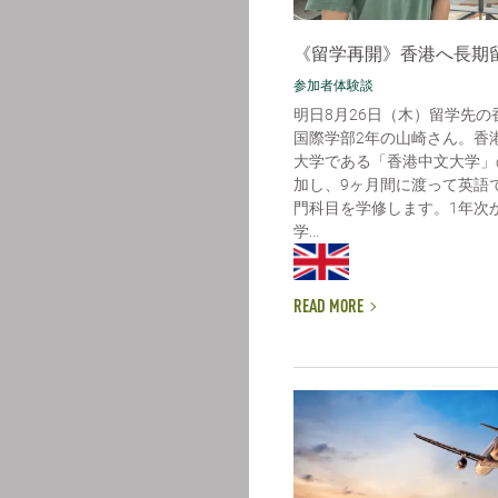
《留学再開》香港へ長期
参加者体験談
明日8月26日（木）留学先の
国際学部2年の山崎さん。香
大学である「香港中文大学」
加し、9ヶ月間に渡って英語
門科目を学修します。1年次
学...
READ MORE