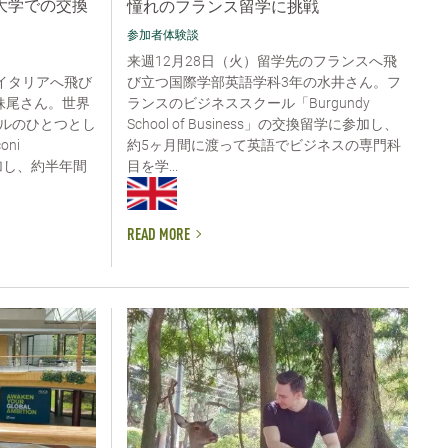
大学での交換
憧れのフランス留学に挑戦
参加者体験談
来週12月28日（火）留学先のフランスへ飛
び立つ国際学部英語学科3年の水井さん。フ
イタリアへ飛び
ランスのビジネススクール「Burgundy
妹尾さん。世界
School of Business」の交換留学に参加し、
ルのひとつとし
約5ヶ月間に渡って英語でビジネスの専門科
ni
目を学...
に参加し、約半年間
READ MORE