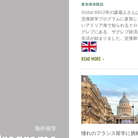
参加者体験談
Global BBA2年の森蔵人さ
交換留学プログラムに参加し
いアドリア海で知られるクロ
グレブにある、ザグレブ経済
生活が始まりました。交換留学
READ MORE
海外留学
憧れのフランス留学に挑戦