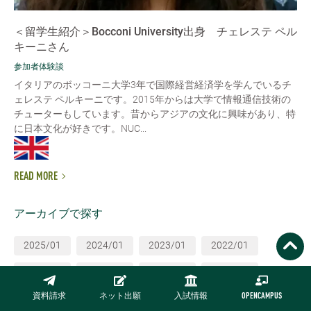
＜留学生紹介＞Bocconi University出身 チェレステ ペル
キーニさん
参加者体験談
イタリアのボッコーニ大学3年で国際経営経済学を学んでいるチ
ェレステ ペルキーニです。2015年からは大学で情報通信技術の
チューターもしています。昔からアジアの文化に興味があり、特
に日本文化が好きです。NUC...
READ MORE
アーカイブで探す
2025/01
2024/01
2023/01
2022/01
2021/01
2020/01
2019/01
2018/01
資料請求
ネット出願
入試情報
OPENCAMPUS
2017/01
2016/01