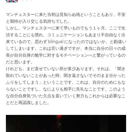
マンチェスターに来た当初は見知らぬ地ということもあり、不安
と期待が入り交じる気持ちでした。
しかし、マンチェスターに来て早いものでもう１ヶ月。ここで生
活することにも慣れ、コミュニケーションもあまり不自由なく出
来ているので、思わず bilingual になったのではないか、と勘違い
してしまいます。これは言い過ぎですが、本当に自分の日々の成
長が自分自身の勉学に対するモチベーションへと繋がっているの
だと思います。
けれども、まだ直せていない所が多少あります。それは、「聞き
取れていないことがあった時、聞き返さないでそのまま分かった
ふりをしてしまう」ということです。これは、自分のためにもな
らないことですし、なによりも相手に失礼なことです。このよう
な自分自身気づいた欠点を直いていく努力もこれからは必要なこ
とだと再認識しました。