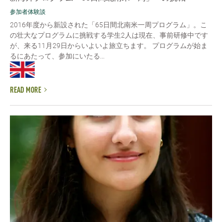
参加者体験談
2016年度から新設された「65日間北南米一周プログラム」。こ
の壮大なプログラムに挑戦する学生2人は現在、事前研修中です
が、来る11月29日からいよいよ旅立ちます。 プログラムが始ま
るにあたって、参加にいたる...
READ MORE