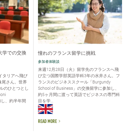
大学での交換
憧れのフランス留学に挑戦
参加者体験談
来週12月28日（火）留学先のフランスへ飛
び立つ国際学部英語学科3年の水井さん。フ
イタリアへ飛び
ランスのビジネススクール「Burgundy
妹尾さん。世界
School of Business」の交換留学に参加し、
ルのひとつとし
約5ヶ月間に渡って英語でビジネスの専門科
ni
目を学...
に参加し、約半年間
READ MORE