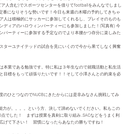
ア人含む)でスポーツセンターを借りてfootballをみんなでしまし
的な定番になりそうな勢いです！今日も来週の木曜の予約してきちゃ
ア人は積極的にサッカーに参加してくれるし、プレイそのものも
ンディアのハロウィンパーティーにも参加しました！(写真有) 今
ンパーティーに参加する予定なのでより本腰かつ存分に楽しみた
スターユナイテッドの試合を見にいくので今から果てしなく興奮
は本業である勉強です。特に私は３年生なので就職活動と私生活
と目標をもって頑張りたいです！！そして小澤さんとの約束を必
制度のひとつなのでNUCBにきたからには是非みなさん挑戦してみ
）
の能力が。。。。という方、決して諦めないでください。私もこの
50点でした！ まずは授業を真剣に取り組み..SACなどをうまく利
広げて下さい！ 習慣になったらあなたの勝ちですね！