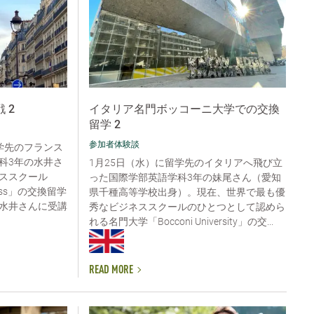
 2
イタリア名門ボッコーニ大学での交換
留学 2
参加者体験談
留学先のフランス
科3年の水井さ
1月25日（水）に留学先のイタリアへ飛び立
ススクール
った国際学部英語学科3年の妹尾さん（愛知
siness」の交換留学
県千種高等学校出身）。現在、世界で最も優
水井さんに受講
秀なビジネススクールのひとつとして認めら
れる名門大学「Bocconi University」の交...
READ MORE