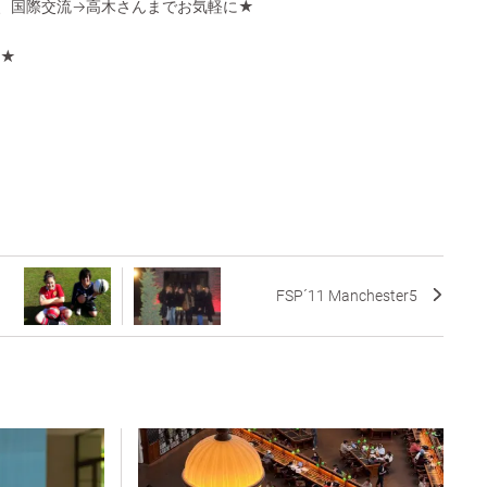
非、国際交流→高木さんまでお気軽に★
sh★
FSP´11 Manchester5