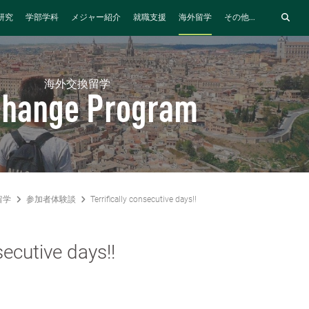
研究
学部学科
メジャー紹介
就職支援
海外留学
その他...
海外交換留学
change Program
留学
参加者体験談
Terrifically consecutive days!!
secutive days!!