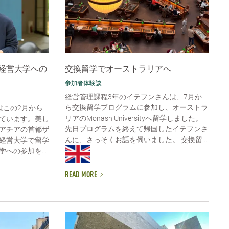
経営大学への
交換留学でオーストラリアへ
参加者体験談
経営管理課程3年のイテフンさんは、7月か
ら交換留学プログラムに参加し、オーストラ
んはこの2月から
リアのMonash Universityへ留学しました。
ています。美し
先日プログラムを終えて帰国したイテフンさ
アチアの首都ザ
んに、さっそくお話を伺いました。 交換留...
経営大学で留学
への参加を...
READ MORE