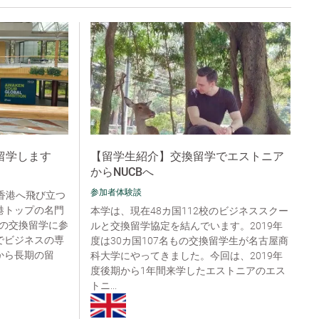
留学します
【留学生紹介】交換留学でエストニア
からNUCBへ
参加者体験談
香港へ飛び立つ
港トップの名門
本学は、現在48カ国112校のビジネススクー
の交換留学に参
ルと交換留学協定を結んでいます。2019年
でビジネスの専
度は30カ国107名もの交換留学生が名古屋商
から長期の留
科大学にやってきました。今回は、2019年
度後期から1年間来学したエストニアのエス
トニ...