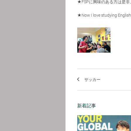
★FSPに興味のある方は是
★Now I love studying Engli
サッカー
新着記事