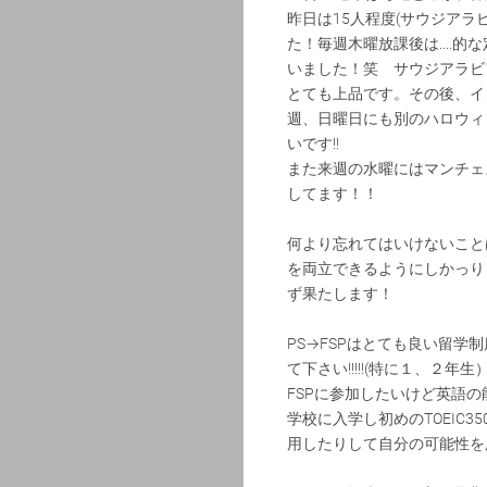
昨日は15人程度(サウジアラビ
た！毎週木曜放課後は....
いました！笑 サウジアラビ
とても上品です。その後、イ
週、日曜日にも別のハロウィ
いです!!
また来週の水曜にはマンチェ
してます！！
何より忘れてはいけないこと
を両立できるようにしかっり
ず果たします！
PS→FSPはとても良い留学
て下さい!!!!!(特に１、２年生
FSPに参加したいけど英語
学校に入学し初めのTOEIC3
用したりして自分の可能性を