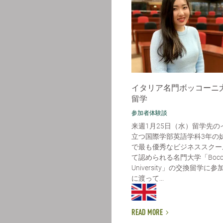
イタリア名門ボッコーニ
留学
参加者体験談
来週1月25日（水）留学先の
立つ国際学部英語学科3年の
で最も優秀なビジネススクー
て認められる名門大学「Bocco
University」の交換留学
に渡って...
READ MORE