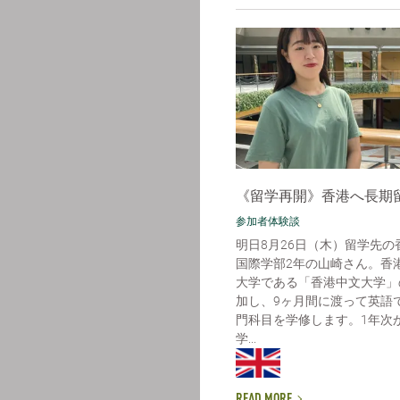
《留学再開》香港へ長期
参加者体験談
明日8月26日（木）留学先の
国際学部2年の山崎さん。香
大学である「香港中文大学」
加し、9ヶ月間に渡って英語
門科目を学修します。1年次
学...