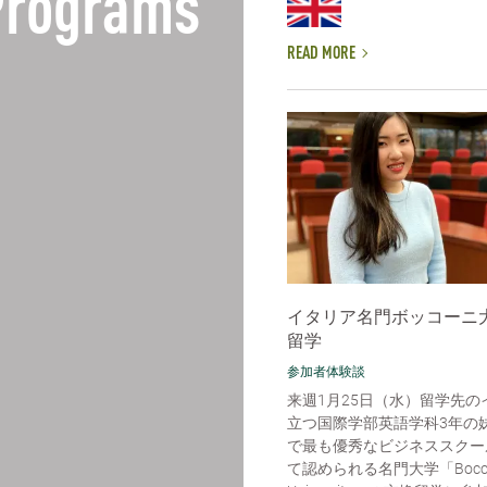
 Programs
READ MORE
イタリア名門ボッコーニ
留学
参加者体験談
来週1月25日（水）留学先の
立つ国際学部英語学科3年の
で最も優秀なビジネススクー
て認められる名門大学「Bocco