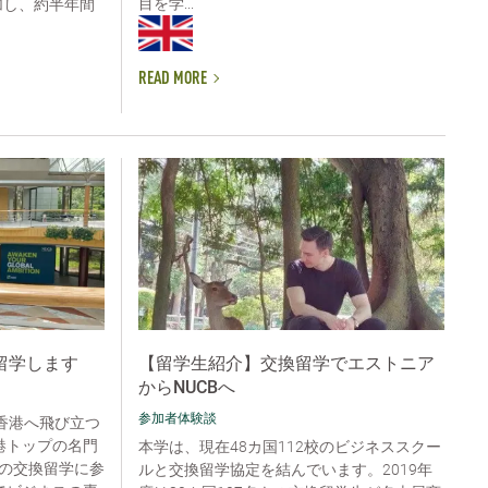
目を学...
に参加し、約半年間
READ MORE
留学します
【留学生紹介】交換留学でエストニア
からNUCBへ
参加者体験談
香港へ飛び立つ
港トップの名門
本学は、現在48カ国112校のビジネススクー
の交換留学に参
ルと交換留学協定を結んでいます。2019年