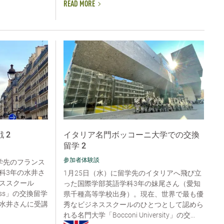
READ MORE
 2
イタリア名門ボッコーニ大学での交換
留学 2
参加者体験談
留学先のフランス
科3年の水井さ
1月25日（水）に留学先のイタリアへ飛び立
ススクール
った国際学部英語学科3年の妹尾さん（愛知
siness」の交換留学
県千種高等学校出身）。現在、世界で最も優
水井さんに受講
秀なビジネススクールのひとつとして認めら
れる名門大学「Bocconi University」の交...