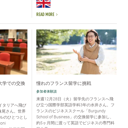
READ MORE
大学での交換
憧れのフランス留学に挑戦
参加者体験談
来週12月28日（火）留学先のフランスへ飛
び立つ国際学部英語学科3年の水井さん。フ
イタリアへ飛び
ランスのビジネススクール「Burgundy
妹尾さん。世界
School of Business」の交換留学に参加し、
ルのひとつとし
約5ヶ月間に渡って英語でビジネスの専門科
ni