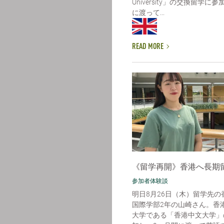
University」の交換留学
に渡って...
READ MORE
《留学再開》香港へ長期
参加者体験談
明日8月26日（木）留学先の
国際学部2年の山崎さん。香
大学である「香港中文大学」