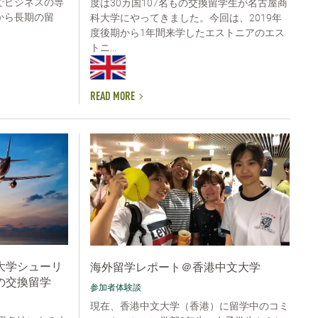
でビジネスの専
度は30カ国107名もの交換留学生が名古屋商
から長期の留
科大学にやってきました。今回は、2019年
度後期から1年間来学したエストニアのエス
トニ...
READ MORE
大学シューリ
海外留学レポート＠香港中文大学
の交換留学
参加者体験談
現在、香港中文大学（香港）に留学中のコミ