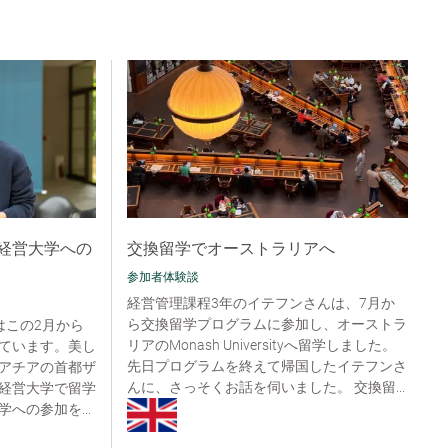
経営大学への
交換留学でオーストラリアへ
参加者体験談
経営管理課程3年のイテフンさんは、7月か
ら交換留学プログラムに参加し、オーストラ
んはこの2月から
リアのMonash Universityへ留学しました。
ています。美し
先日プログラムを終えて帰国したイテフンさ
アチアの首都ザ
んに、さっそくお話を伺いました。 交換留...
経営大学で留学
への参加を...