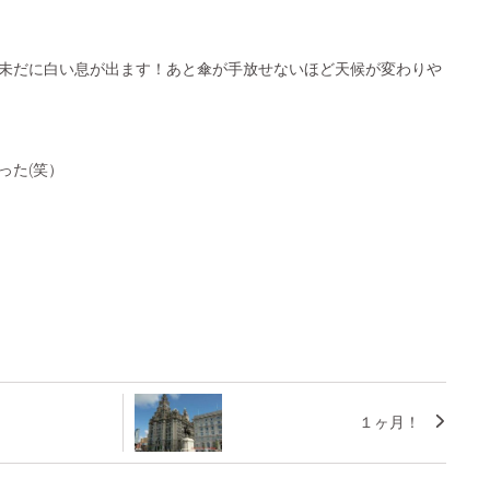
未だに白い息が出ます！あと傘が手放せないほど天候が変わりや
った(笑）
１ヶ月！