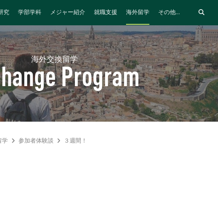
研究
学部学科
メジャー紹介
就職支援
海外留学
その他...
海外交換留学
change Program
留学
参加者体験談
３週間！