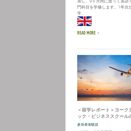
加し、9ヶ月間に渡って英語
門科目を学修します。1年次
学...
READ MORE
＜留学レポート＞ヨーク
ック・ビジネススクール
参加者体験談