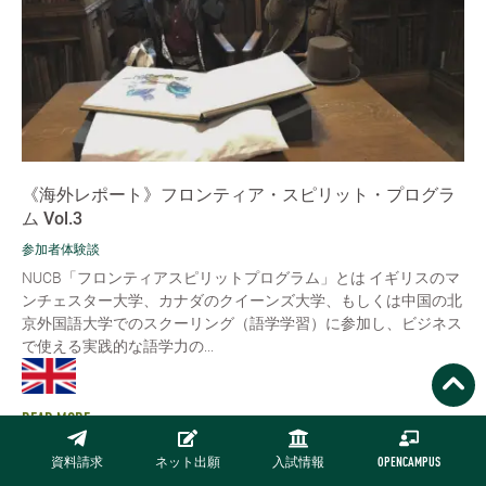
《海外レポート》フロンティア・スピリット・プログラ
ム Vol.3
参加者体験談
NUCB「フロンティアスピリットプログラム」とは イギリスのマ
ンチェスター大学、カナダのクイーンズ大学、もしくは中国の北
京外国語大学でのスクーリング（語学学習）に参加し、ビジネス
で使える実践的な語学力の...
READ MORE
資料請求
ネット出願
入試情報
OPENCAMPUS
アーカイブで探す