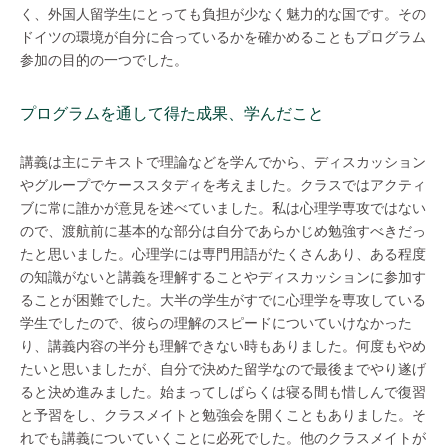
く、外国人留学生にとっても負担が少なく魅力的な国です。その
ドイツの環境が自分に合っているかを確かめることもプログラム
参加の目的の一つでした。
プログラムを通して得た成果、学んだこと
講義は主にテキストで理論などを学んでから、ディスカッション
やグループでケーススタディを考えました。クラスではアクティ
ブに常に誰かが意見を述べていました。私は心理学専攻ではない
ので、渡航前に基本的な部分は自分であらかじめ勉強すべきだっ
たと思いました。心理学には専門用語がたくさんあり、ある程度
の知識がないと講義を理解することやディスカッションに参加す
ることが困難でした。大半の学生がすでに心理学を専攻している
学生でしたので、彼らの理解のスピードについていけなかった
り、講義内容の半分も理解できない時もありました。何度もやめ
たいと思いましたが、自分で決めた留学なので最後までやり遂げ
ると決め進みました。始まってしばらくは寝る間も惜しんで復習
と予習をし、クラスメイトと勉強会を開くこともありました。そ
れでも講義についていくことに必死でした。他のクラスメイトが