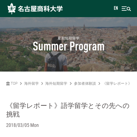
EN
夏期短期留学
Summer Program
TOP
海外留学
海外短期留学
参加者体験談
《留学レポート》語
《留学レポート》語学留学とその先への
挑戦
2018/03/05 Mon