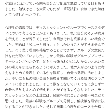
小旅行に出かけている間も自分だけ部屋で勉強している日もあり
ました。勉強はとても大変でしたが、筆記試験に合格できた時は
とても嬉しかったです。
心理学の講義では、ディスカッションやグループでケーススタデ
ィについて考えることがよくありました。私は自分の考えや意見
を伝えることが苦手でしたが、今回はそれを克服するいい機会で
した。初めは「私は〜と思う。」としかいうことができませんで
した。そう思う理由を補足することができず、グループの意見だ
けをただ聞いていました。しかし最後の試験がグループプレゼン
テーションだったので、足を引っ張るわけにはいかないと思い自
分の考えを伝えられるように考えました。他の人がどのように考
えをまとめて発表しているかを観察し、自分の発表に活かしまし
た。幸いにも私の拙い英語を最後まで聞いてくれる親切なクラス
メイトに恵まれました。そして数をこなしていくうちに少しずつ
自分の意見をまとめて伝えることができるようなりました。ディ
スカッションなどの上達には、経験を積むことが必要不可欠だと
思いました。最後の試験もグループで分析し、解決策を適切に説
明することができました。そして無事に心理学のコースを合格し