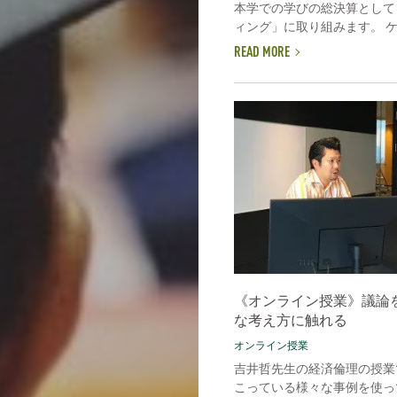
本学での学びの総決算として
ィング」に取り組みます。 ケー
READ MORE
《オンライン授業》議論
な考え方に触れる
オンライン授業
吉井哲先生の経済倫理の授業
こっている様々な事例を使っ