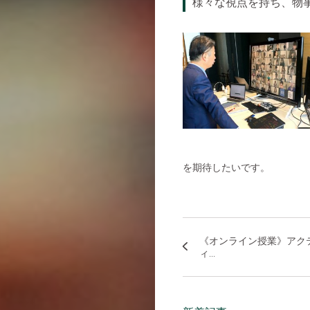
様々な視点を持ち、物
を期待したいです。
《オンライン授業》アク
ィ...