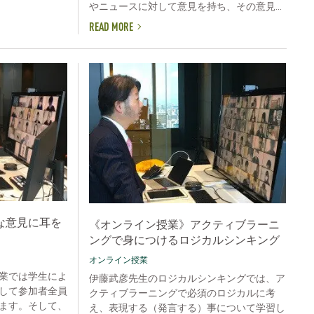
やニュースに対して意見を持ち、その意見...
READ MORE
な意見に耳を
《オンライン授業》アクティブラーニ
ングで身につけるロジカルシンキング
オンライン授業
業では学生によ
伊藤武彦先生のロジカルシンキングでは、ア
して参加者全員
クティブラーニングで必須のロジカルに考
ます。そして、
え、表現する（発言する）事について学習し