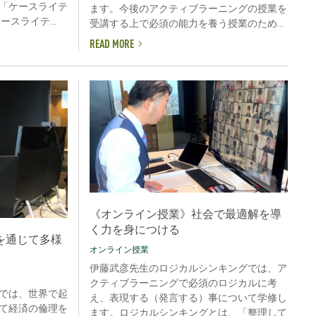
「ケースライテ
ます。今後のアクティブラーニングの授業を
スライテ...
受講する上で必須の能力を養う授業のため...
READ MORE
《オンライン授業》社会で最適解を導
く力を身につける
を通じて多様
オンライン授業
伊藤武彦先生のロジカルシンキングでは、ア
クティブラーニングで必須のロジカルに考
では、世界で起
え、表現する（発言する）事について学修し
て経済の倫理を
ます。ロジカルシンキングとは、「整理して