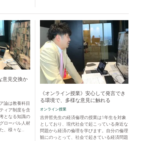
な意見交換か
《オンライン授業》安心して発言でき
る環境で、多様な意見に触れる
ア論は教養科目
オンライン授業
ティア制度を含
考となる知識の
吉井哲先生の経済倫理の授業は1年生を対象
グローバル人材
としており、現代社会で起こっている身近な
、様々な...
問題から経済の倫理を学びます。自分の倫理
観にのっとって、社会で起きている経済問題