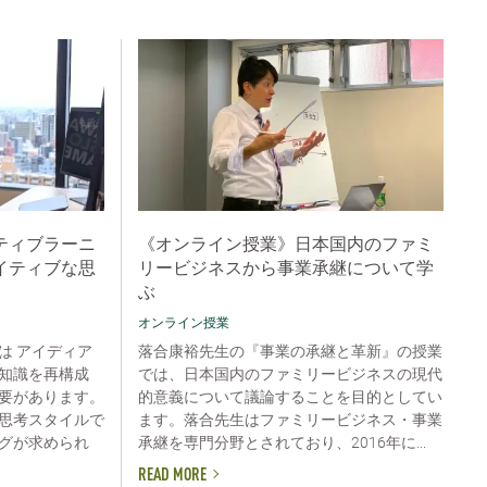
ティブラーニ
《オンライン授業》日本国内のファミ
イティブな思
リービジネスから事業承継について学
ぶ
オンライン授業
は アイディア
落合康裕先生の『事業の承継と革新』の授業
知識を再構成
では、日本国内のファミリービジネスの現代
要があります。
的意義について議論することを目的としてい
思考スタイルで
ます。落合先生はファミリービジネス・事業
グが求められ
承継を専門分野とされており、2016年に...
READ MORE