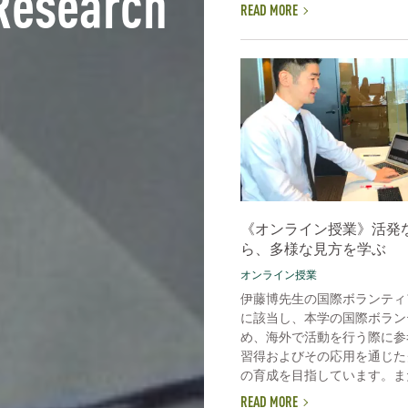
Research
READ MORE
《オンライン授業》活発
ら、多様な見方を学ぶ
オンライン授業
伊藤博先生の国際ボランティ
に該当し、本学の国際ボラン
め、海外で活動を行う際に参
習得およびその応用を通じた
の育成を目指しています。また
READ MORE