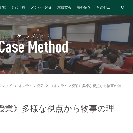
研究
学部学科
メジャー紹介
就職支援
海外留学
その他...
ケースメソッド
Case Method
メソッド
オンライン授業
《オンライン授業》多様な視点から物事の理解を深
授業》多様な視点から物事の理