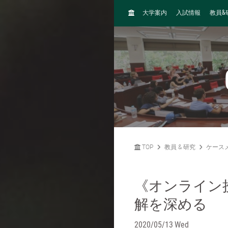
H
&
大学案内
入試情報
教員
O
M
E
TOP
教員 & 研究
ケース
《オンライン
解を深める
2020/05/13 Wed