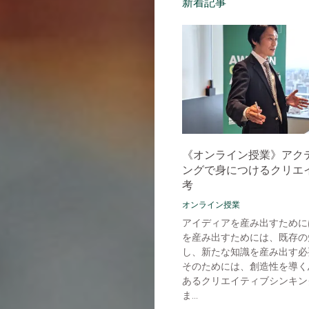
新着記事
《オンライン授業》アク
ングで身につけるクリエ
考
オンライン授業
アイディアを産み出すために
を産み出すためには、既存の
し、新たな知識を産み出す必
そのためには、創造性を導く
あるクリエイティブシンキン
ま...