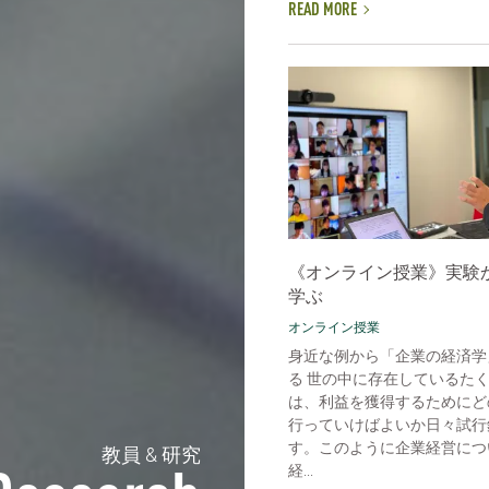
READ MORE
《オンライン授業》実験
学ぶ
オンライン授業
身近な例から「企業の経済学
る 世の中に存在しているた
は、利益を獲得するためにど
行っていけばよいか日々試行
す。このように企業経営につ
教員 & 研究
経...