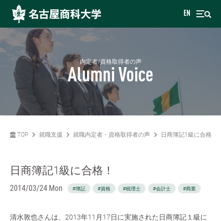
EN
内定者/資格取得者の声
Alumni Voice
TOP
就職支援
就職内定者・資格取得者の声
日商簿記1級に合格！
日商簿記1級に合格！
2014/03/24 Mon
#簿記
#資格
#税理士
#会計士
#商業
清水敦也さんは、2013年11月17日に実施された日商簿記１級に