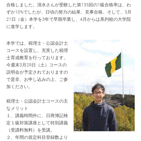
合格しました。清水さんが受験した第135回の1級合格率は、わ
ずか10%でしたが、日頃の努力の結果、見事合格。そして、3月
21日（金）本学を3年で早期卒業し、4月からは系列校の大学院
に進学します。
本学では、税理士・公認会計士
コースを設置し、充実した税理
士育成教育を行っております。
今週末3月29日（土）コースの
説明会が予定されておりますの
で是非、お申し込みの上、ご参
加ください。
税理士・公認会計士コースの主
なメリット
１、講義時間外に、日商簿記検
定１級対策講座として特別講義
（受講料無料）を受講。
２、年間の規定科目登録数より