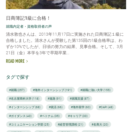
日商簿記1級に合格！
就職内定者・資格取得者の声
清水敦也さんは、2013年11月17日に実施された日商簿記１級に
合格しました。清水さんが受験した第135回の1級合格率は、わ
ずか10%でしたが、日頃の努力の結果、見事合格。そして、3月
21日（金）本学を3年で早期卒業...
READ MORE
タグで探す
#就職 (257)
#海外インターンシップ (191)
#就職に強い大学 (155)
#名古屋商科大学 (118)
#進路 (91)
#就職支援 (87)
#インターンシップ (68)
#就活 (66)
#海外留学 (60)
#CAPI (48)
#ガイダンス (43)
#ベトナム (35)
#キャリア (33)
#コミュニケーション学部 (25)
#経営管理課程 (21)
#名商大 (20)