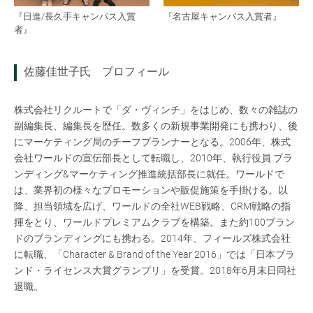
『日進/長久手キャンパス入賞
『名古屋キャンパス入賞者』
者』
佐藤佳世子氏 プロフィール
株式会社リクルートで「ダ・ヴィンチ」をはじめ、数々の雑誌の
副編集長、編集長を歴任。数多くの新規事業開発にも携わり、後
にマーケティング局のチーフプランナーとなる。2006年、株式
会社ワールドの宣伝部長として転職し、2010年、執行役員 ブラ
ンディング&マーケティング推進統括部長に就任。ワールドで
は、業界初の様々なプロモーションや販促施策を手掛ける。以
降、担当領域を広げ、ワールドの全社WEB戦略、CRM戦略の指
揮をとり、ワールドプレミアムクラブを構築。また約100ブラン
ドのブランディングにも携わる。2014年、フィールズ株式会社
に転職、「Character & Brand of the Year 2016」では「日本ブラ
ンド・ライセンス大賞グランプリ」を受賞。2018年6月末日同社
退職。