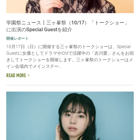
学園祭ニュース┃三ヶ峯祭（10/17）「トークショー」
に出演のSpecial Guestを紹介
開催レポート
10月17日（日）に開催する三ヶ峯祭のトークショーは、Special
Guestに女優としてドラマやCMで活躍中の「吉川愛」さんをお招
きしてトークショーを開催します。三ヶ峯祭のトークショーはメ
イン会場内でメインステー...
READ MORE