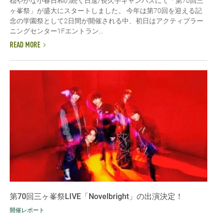
穏やかな小春日和の続く日進/長久手キャンパスにて「第70回三
ヶ峯祭」が盛大にスタートしました。 今年は第70回を迎える記
念の学園祭として2日間が開催される中、初日はアクティブラー
ニングセンター1Fエントラン...
READ MORE
第70回三ヶ峯祭LIVE「Novelbright」の出演決定！
開催レポート