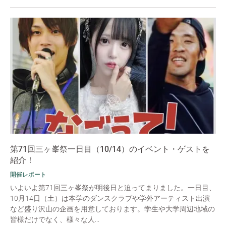
第71回三ヶ峯祭一日目（10/14）のイベント・ゲストを
紹介！
開催レポート
いよいよ第71回三ヶ峯祭が明後日と迫ってまりました。一日目、
10月14日（土）は本学のダンスクラブや学外アーティスト出演
など盛り沢山の企画を用意しております。学生や大学周辺地域の
皆様だけでなく、様々な人...