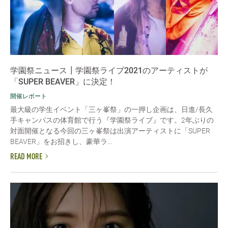
学園祭ニュース┃学園祭ライブ2021のアーティストが
「SUPER BEAVER」に決定！
開催レポート
最大級の学生イベント「三ヶ峯祭」の一押し企画は、日進/長久
手キャンパスの体育館で行う『学園祭ライブ』です。2年ぶりの
対面開催となる今回の三ヶ峯祭は出演アーティストに「SUPER
BEAVER」をお招きし、豪華ラ...
READ MORE