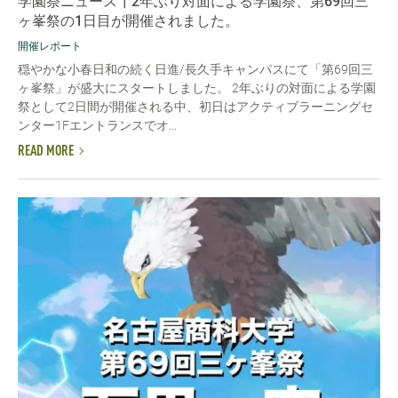
学園祭ニュース┃2年ぶり対面による学園祭、第69回三
ヶ峯祭の1日目が開催されました。
開催レポート
穏やかな小春日和の続く日進/長久手キャンパスにて「第69回三
ヶ峯祭」が盛大にスタートしました。 2年ぶりの対面による学園
祭として2日間が開催される中、初日はアクティブラーニングセ
ンター1Fエントランスでオ...
READ MORE