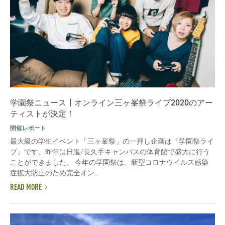
学園祭ニュース┃オンライン三ヶ峯祭ライブ2020のアー
ティストが決定！
開催レポート
最大級の学生イベント「三ヶ峯祭」の一押し企画は『学園祭ライ
ブ』です。昨年は日進/長久手キャンパスの体育館で盛大に行う
ことができました。 今年の学園祭は、新型コロナウイルス感染
症拡大防止のため完全オン...
READ MORE