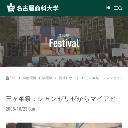
EN
学園祭
Festival
TOP
学修環境
学園祭
開催レポート
三ヶ峯祭：シャンゼリゼか
三ヶ峯祭：シャンゼリゼからマイアヒ
2005/10/23 Sun