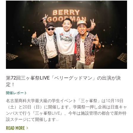
第72回三ヶ峯祭LIVE「ベリーグッドマン」の出演が決
定！
開催レポート
名古屋商科大学最大級の学生イベント「三ヶ峯祭」は10月19日
（土）と20日（日）に開催します。学園祭一押し企画は日進キャ
ンパスで行う『三ヶ峯祭LIVE』、今年は施設管理の都合で屋外特
設ステージにて開催します...
READ MORE