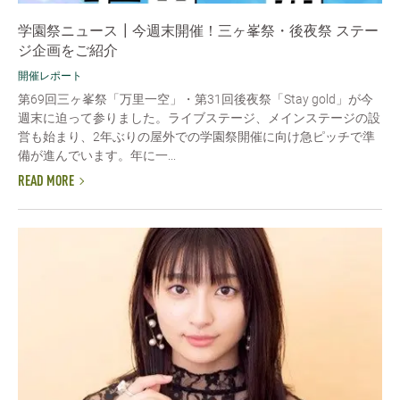
学園祭ニュース┃今週末開催！三ヶ峯祭・後夜祭 ステー
ジ企画をご紹介
開催レポート
第69回三ヶ峯祭「万里一空」・第31回後夜祭「Stay gold」が今
週末に迫って参りました。ライブステージ、メインステージの設
営も始まり、2年ぶりの屋外での学園祭開催に向け急ピッチで準
備が進んでいます。年に一...
READ MORE