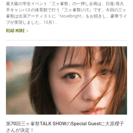
最大級の学生イベント「三ヶ峯祭」の一押し企画は、日進/長久
手キャンパスの体育館で行う『三ヶ峯祭LIVE』です。今回の三ヶ
峯祭は出演アーティストに「Novelbright」をお招きし、豪華ライ
ブが実現しました。10月1...
READ MORE
第70回三ヶ峯祭TALK SHOWのSpecial Guestに大原櫻子
さんが決定！