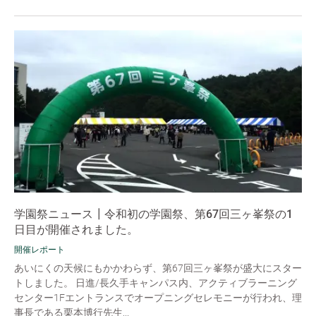
学園祭ニュース┃令和初の学園祭、第67回三ヶ峯祭の1
日目が開催されました。
開催レポート
あいにくの天候にもかかわらず、第67回三ヶ峯祭が盛大にスター
トしました。 日進/長久手キャンパス内、アクティブラーニング
センター1Fエントランスでオープニングセレモニーが行われ、理
事長である栗本博行先生...