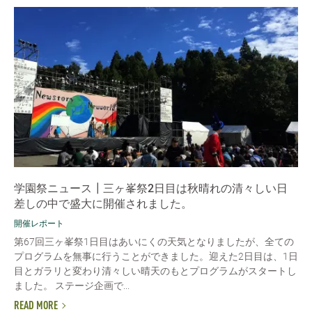
学園祭ニュース┃三ヶ峯祭2日目は秋晴れの清々しい日
差しの中で盛大に開催されました。
開催レポート
第67回三ヶ峯祭1日目はあいにくの天気となりましたが、全ての
プログラムを無事に行うことができました。迎えた2日目は、1日
目とガラリと変わり清々しい晴天のもとプログラムがスタートし
ました。 ステージ企画で...
READ MORE