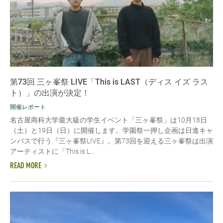
第73回 三ヶ峯祭 LIVE「This is LAST（ディス イズ ラス
ト）」の出演が決定！
開催レポート
名古屋商科大学最大級の学生イベント「三ヶ峯祭」は10月18日
（土）と19日（日）に開催します。学園祭一押し企画は日進キャ
ンパスで行う『三ヶ峯祭LIVE』。第73回を迎える三ヶ峯祭は出演
アーティストに「This is L...
READ MORE