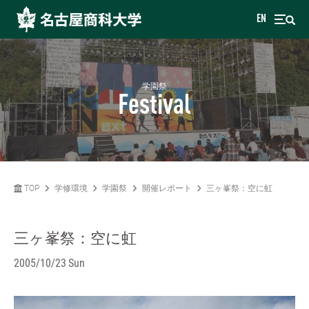
EN
学園祭
Festival
TOP
学修環境
学園祭
開催レポート
三ヶ峯祭：空に虹
三ヶ峯祭：空に虹
2005/10/23 Sun