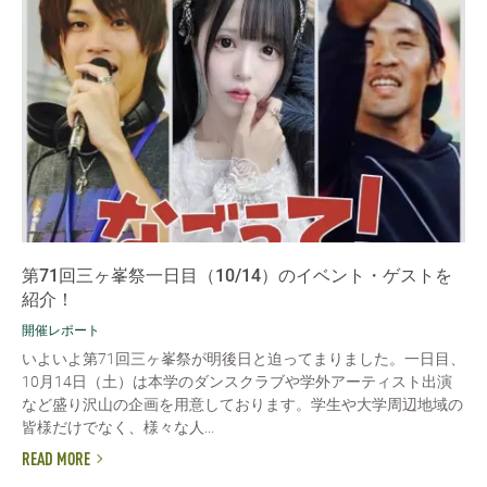
第71回三ヶ峯祭一日目（10/14）のイベント・ゲストを
紹介！
開催レポート
いよいよ第71回三ヶ峯祭が明後日と迫ってまりました。一日目、
10月14日（土）は本学のダンスクラブや学外アーティスト出演
など盛り沢山の企画を用意しております。学生や大学周辺地域の
皆様だけでなく、様々な人...
READ MORE