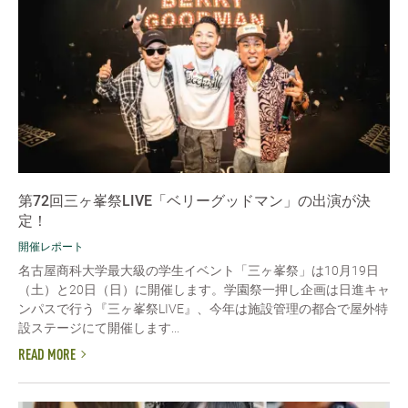
第72回三ヶ峯祭LIVE「ベリーグッドマン」の出演が決
定！
開催レポート
名古屋商科大学最大級の学生イベント「三ヶ峯祭」は10月19日
（土）と20日（日）に開催します。学園祭一押し企画は日進キャ
ンパスで行う『三ヶ峯祭LIVE』、今年は施設管理の都合で屋外特
設ステージにて開催します...
READ MORE