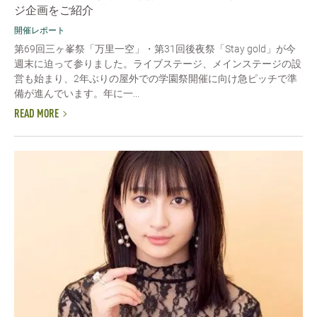
ジ企画をご紹介
開催レポート
第69回三ヶ峯祭「万里一空」・第31回後夜祭「Stay gold」が今
週末に迫って参りました。ライブステージ、メインステージの設
営も始まり、2年ぶりの屋外での学園祭開催に向け急ピッチで準
備が進んでいます。年に一...
READ MORE