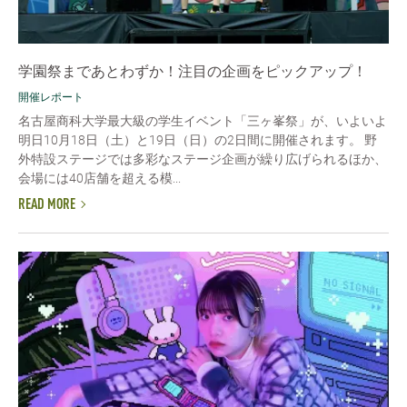
学園祭まであとわずか！注目の企画をピックアップ！
開催レポート
名古屋商科大学最大級の学生イベント「三ヶ峯祭」が、いよいよ
明日10月18日（土）と19日（日）の2日間に開催されます。 野
外特設ステージでは多彩なステージ企画が繰り広げられるほか、
会場には40店舗を超える模...
READ MORE