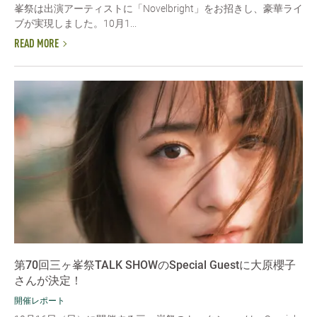
峯祭は出演アーティストに「Novelbright」をお招きし、豪華ライ
ブが実現しました。10月1...
READ MORE
第70回三ヶ峯祭TALK SHOWのSpecial Guestに大原櫻子
さんが決定！
開催レポート