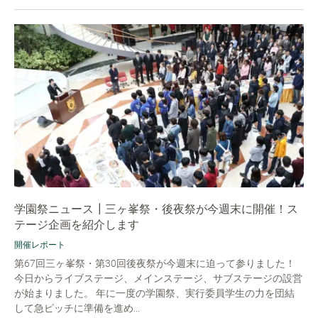
学園祭ニュース┃三ヶ峯祭・後夜祭が今週末に開催！ス
テージ企画を紹介します
開催レポート
第67回三ヶ峯祭・第30回後夜祭が今週末に迫って参りました！
今日からライブステージ、メインステージ、サブステージの設営
が始まりました。 年に一度の学園祭、実行委員学生の力を団結
して急ピッチに準備を進め...