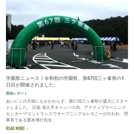
学園祭ニュース┃令和初の学園祭、第67回三ヶ峯祭の1
日目が開催されました。
開催レポート
あいにくの天候にもかかわらず、第67回三ヶ峯祭が盛大にスター
トしました。 日進/長久手キャンパス内、アクティブラーニング
センター1Fエントランスでオープニングセレモニーが行われ、理
事長である栗本博行先生...
READ MORE