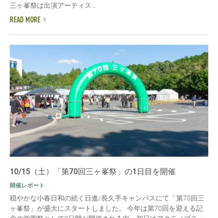
三ヶ峯祭は出演アーティス...
READ MORE
10/15（土）「第70回三ヶ峯祭」の1日目を開催
開催レポート
穏やかな小春日和の続く日進/長久手キャンパスにて「第70回三
ヶ峯祭」が盛大にスタートしました。 今年は第70回を迎える記