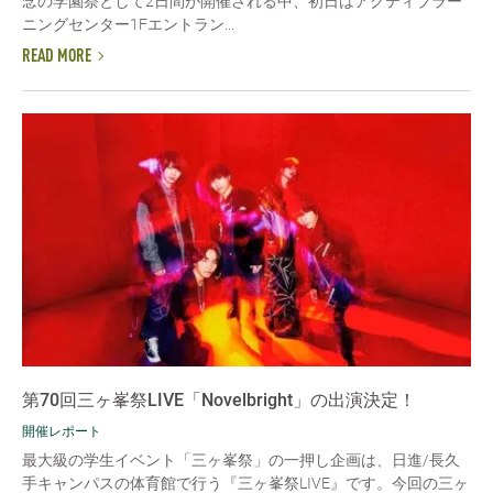
念の学園祭として2日間が開催される中、初日はアクティブラー
ニングセンター1Fエントラン...
READ MORE
第70回三ヶ峯祭LIVE「Novelbright」の出演決定！
開催レポート
最大級の学生イベント「三ヶ峯祭」の一押し企画は、日進/長久
手キャンパスの体育館で行う『三ヶ峯祭LIVE』です。今回の三ヶ