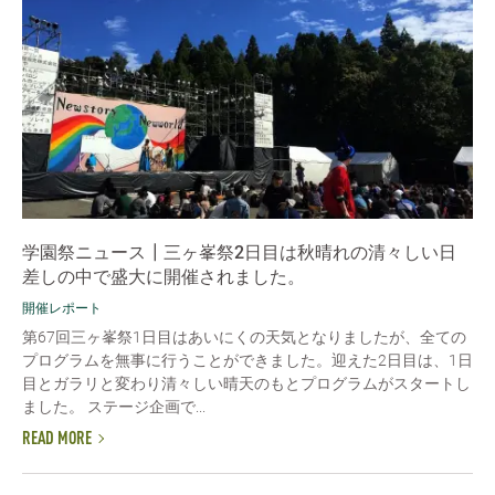
学園祭ニュース┃三ヶ峯祭2日目は秋晴れの清々しい日
差しの中で盛大に開催されました。
開催レポート
第67回三ヶ峯祭1日目はあいにくの天気となりましたが、全ての
プログラムを無事に行うことができました。迎えた2日目は、1日
目とガラリと変わり清々しい晴天のもとプログラムがスタートし
ました。 ステージ企画で...
READ MORE