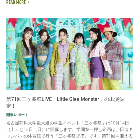
READ MORE
第71回三ヶ峯祭LIVE「Little Glee Monster」の出演決
定！
開催レポート
名古屋商科大学最大級の学生イベント「三ヶ峯祭」は10月14日
（土）と15日（日）に開催します。学園祭一押し企画は、日進キ
ャンパスの体育館で行う『三ヶ峯祭LIVE』です。第71回を迎える