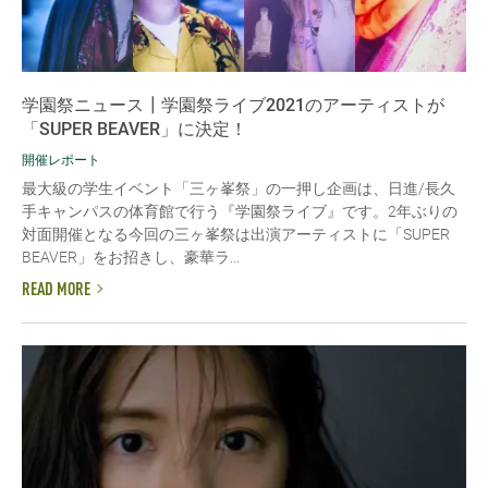
学園祭ニュース┃学園祭ライブ2021のアーティストが
「SUPER BEAVER」に決定！
開催レポート
最大級の学生イベント「三ヶ峯祭」の一押し企画は、日進/長久
手キャンパスの体育館で行う『学園祭ライブ』です。2年ぶりの
対面開催となる今回の三ヶ峯祭は出演アーティストに「SUPER
BEAVER」をお招きし、豪華ラ...
READ MORE