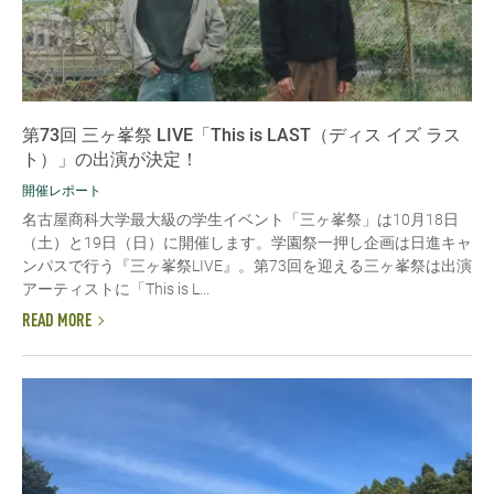
第73回 三ヶ峯祭 LIVE「This is LAST（ディス イズ ラス
ト）」の出演が決定！
開催レポート
名古屋商科大学最大級の学生イベント「三ヶ峯祭」は10月18日
（土）と19日（日）に開催します。学園祭一押し企画は日進キャ
ンパスで行う『三ヶ峯祭LIVE』。第73回を迎える三ヶ峯祭は出演
アーティストに「This is L...
READ MORE