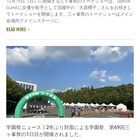
10月16日（日）に開催する三ヶ峯祭のトークショーは、Special
Guestに女優や歌手として活躍中の「大原櫻子」さんをお招きし
てトークショーを開催します。三ヶ峯祭のトークショーはメイン
会場内でメインステージに...
READ MORE
学園祭ニュース┃2年ぶり対面による学園祭、第69回三
ヶ峯祭の1日目が開催されました。