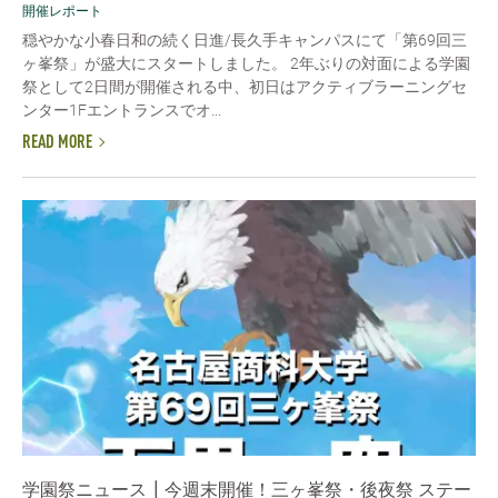
開催レポート
穏やかな小春日和の続く日進/長久手キャンパスにて「第69回三
ヶ峯祭」が盛大にスタートしました。 2年ぶりの対面による学園
祭として2日間が開催される中、初日はアクティブラーニングセ
ンター1Fエントランスでオ...
READ MORE
学園祭ニュース┃今週末開催！三ヶ峯祭・後夜祭 ステー