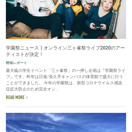
学園祭ニュース┃オンライン三ヶ峯祭ライブ2020のアー
ティストが決定！
開催レポート
最大級の学生イベント「三ヶ峯祭」の一押し企画は『学園祭ライ
ブ』です。昨年は日進/長久手キャンパスの体育館で盛大に行う
ことができました。 今年の学園祭は、新型コロナウイルス感染
症拡大防止のため完全オン...
READ MORE