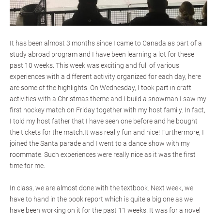
It has been almost 3 months since I came to Canada as part of a
study abroad program and I have been learning a lot for these
past 10 weeks. This week was exciting and full of various
experiences with a different activity organized for each day, here
are some of the highlights. On Wednesday, I took part in craft
activities with a Christmas theme and I build a snowman I saw my
first hockey match on Friday together with my host family. In fact,
I told my host father that I have seen one before and he bought
the tickets for the match.It was really fun and nice! Furthermore, I
joined the Santa parade and I went to a dance show with my
roommate. Such experiences were really nice as it was the first
time for me.
In class, we are almost done with the textbook. Next week, we
have to hand in the book report which is quite a big one as we
have been working on it for the past 11 weeks. It was for a novel