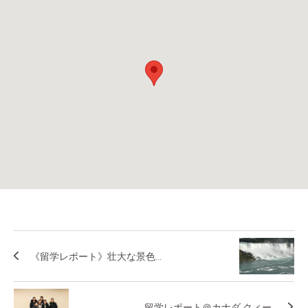
《留学レポート》壮大な景色...
留学レポート＠カナダ クィー...