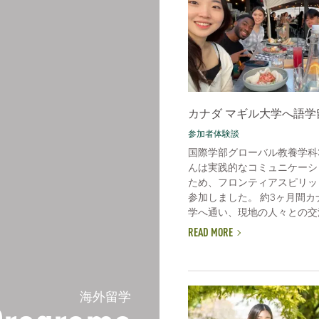
カナダ マギル大学へ語学
参加者体験談
国際学部グローバル教養学科
んは実践的なコミュニケーシ
ため、フロンティアスピリッ
参加しました。 約3ヶ月間
学へ通い、現地の人々との交流
READ MORE
海外留学