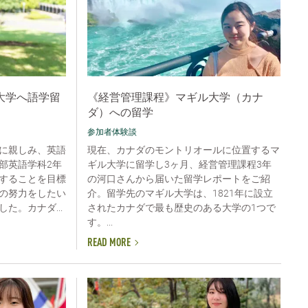
大学へ語学留
《経営管理課程》マギル大学（カナ
ダ）への留学
参加者体験談
に親しみ、英語
現在、カナダのモントリオールに位置するマ
部英語学科2年
ギル大学に留学し3ヶ月、経営管理課程3年
することを目標
の河口さんから届いた留学レポートをご紹
の努力をしたい
介。留学先のマギル大学は、1821年に設立
た。カナダ...
されたカナダで最も歴史のある大学の1つで
す。...
READ MORE