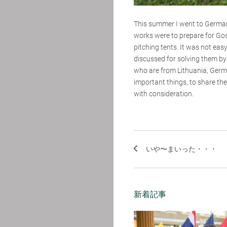
This summer I went to Germany
works were to prepare for Gos
pitching tents. It was not ea
discussed for solving them by
who are from Lithuania, Germa
important things, to share the
with consideration.
いや〜まいった・・・
新着記事