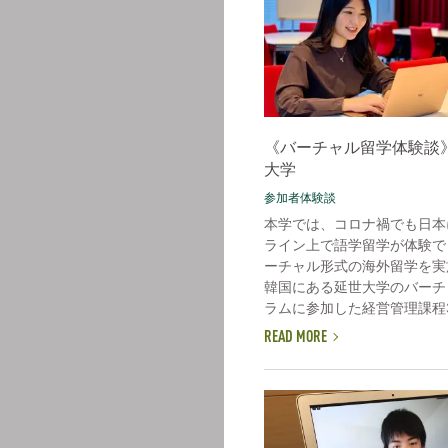
《バーチャル留学体験談
大学
参加者体験談
本学では、コロナ禍でも日本
ライン上で語学留学が体験で
ーチャル形式の海外留学を実
韓国にある延世大学のバーチ
ラムに参加した経営管理課程3年
READ MORE