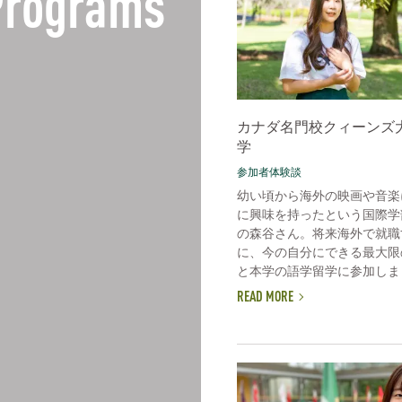
 Programs
カナダ名門校クィーンズ
学
参加者体験談
幼い頃から海外の映画や音楽
に興味を持ったという国際学
の森谷さん。将来海外で就職
に、今の自分にできる最大限
と本学の語学留学に参加しまし
READ MORE