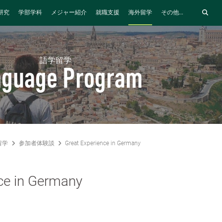
研究
学部学科
メジャー紹介
就職支援
海外留学
その他...
語学留学
nguage Program
留学
参加者体験談
Great Experience in Germany
ce in Germany