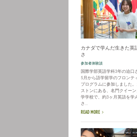
カナダで学んだ生きた英
さ
参加者体験談
国際学部英語学科3年の迫口
5月から語学留学のフロンテ
プログラムに参加しました。
ストンにある、名門クイーン
学学校で、約3ヶ月英語を学
さ...
READ MORE