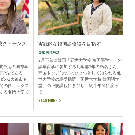
校クィーンズ
実践的な韓国語修得を目指す
参加者体験談
2月下旬に韓国「延世大学校 韓国語学堂」の
語学留学に参加する商学部3年の朽名さん。
渡航予定の国際学
韓国トップ3大学のひとつとして知られる延
留学先である
世大学校の語学機関「延世大学校 韓国語学
ダの2大都市ト
堂」の正規課程に参加し、約半年間に渡っ
間の街キングス
て...
する名門大学で
READ MORE