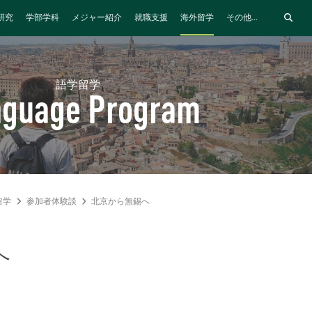
研究
学部学科
メジャー紹介
就職支援
海外留学
その他...
語学留学
nguage Program
留学
参加者体験談
北京から無錫へ
へ