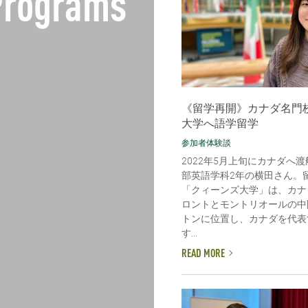
 Programs
《留学再開》カナダ名門
大学へ語学留学
参加者体験談
2022年5月上旬にカナダへ
部英語学科2年の横田さん。
「クィーンズ大学」は、カナ
ロントとモントリオールの中
トンに位置し、カナダを代表
す...
READ MORE