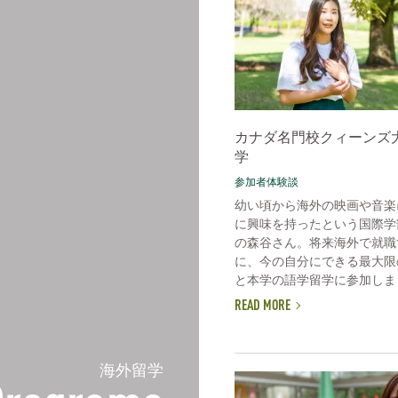
カナダ名門校クィーンズ
学
参加者体験談
幼い頃から海外の映画や音楽
に興味を持ったという国際学
の森谷さん。将来海外で就職
に、今の自分にできる最大限
と本学の語学留学に参加しまし
READ MORE
海外留学