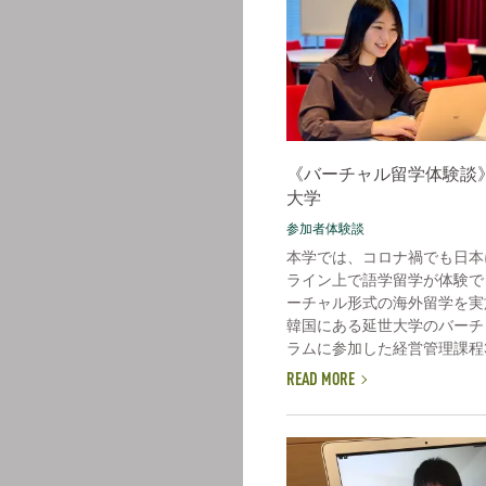
《バーチャル留学体験談
大学
参加者体験談
本学では、コロナ禍でも日本
ライン上で語学留学が体験で
ーチャル形式の海外留学を実
韓国にある延世大学のバーチ
ラムに参加した経営管理課程3年
READ MORE