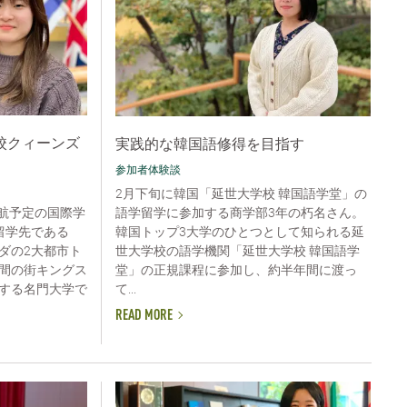
校クィーンズ
実践的な韓国語修得を目指す
参加者体験談
2月下旬に韓国「延世大学校 韓国語学堂」の
語学留学に参加する商学部3年の朽名さん。
渡航予定の国際学
韓国トップ3大学のひとつとして知られる延
留学先である
世大学校の語学機関「延世大学校 韓国語学
ダの2大都市ト
堂」の正規課程に参加し、約半年間に渡っ
間の街キングス
て...
する名門大学で
READ MORE