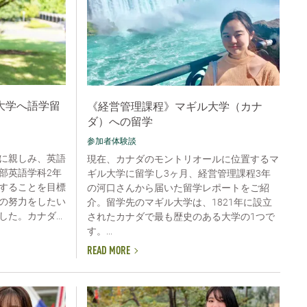
大学へ語学留
《経営管理課程》マギル大学（カナ
ダ）への留学
参加者体験談
に親しみ、英語
現在、カナダのモントリオールに位置するマ
部英語学科2年
ギル大学に留学し3ヶ月、経営管理課程3年
することを目標
の河口さんから届いた留学レポートをご紹
の努力をしたい
介。留学先のマギル大学は、1821年に設立
た。カナダ...
されたカナダで最も歴史のある大学の1つで
す。...
READ MORE