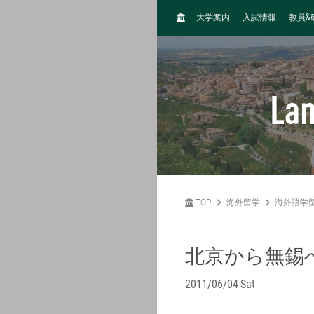
H
&
大学案内
入試情報
教員
O
M
E
La
TOP
海外留学
海外語学
北京から無錫
2011/06/04 Sat