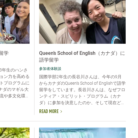
留学
Queen’s School of English（カナダ）に
語学留学
参加者体験談
3年生のハンさ
ョン力を高める
国際学部2年生の長谷川さんは、今年の9月
トプログラムに
からカナダのQueen's School of Englishで語学
カナダのマギル大
留学をしています。長谷川さんは、なぜフロ
や多文化環...
ンティア・スピリット・プログラム（カナ
ダ）に参加を決意したのか、そして現在ど...
READ MORE