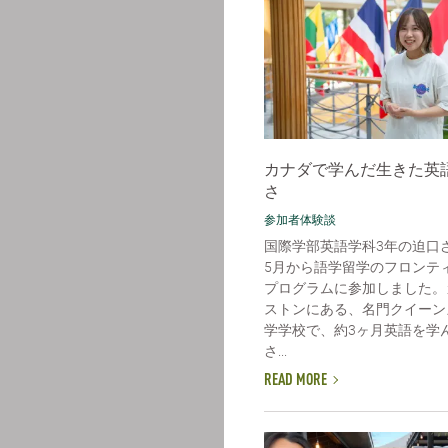
カナダで学んだ生きた英
さ
参加者体験談
国際学部英語学科3年の迫口
5月から語学留学のフロンテ
プログラムに参加しました。
ストンにある、名門クイーン
学学校で、約3ヶ月英語を学
さ...
READ MORE