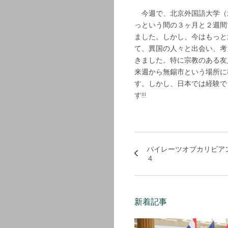
今週で、北京外国語大学（
っという間の３ヶ月と２週間
ました。しかし、今はもっと
て、異国の人々と出会い、考
きました。特に宗教のある友
来週から無錫市という場所に
す。しかし、日本では経験で
す!!!
パイレーツオブカリビア
４
新着記事