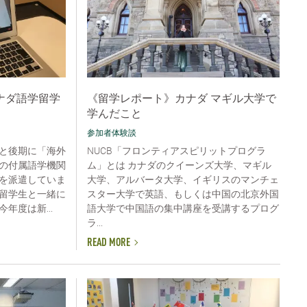
ナダ語学留学
《留学レポート》カナダ マギル大学で
学んだこと
参加者体験談
と後期に「海外
NUCB「フロンティアスピリットプログラ
の付属語学機関
ム」とは カナダのクイーンズ大学、マギル
を派遣していま
大学、アルバータ大学、イギリスのマンチェ
留学生と一緒に
スター大学で英語、もしくは中国の北京外国
年度は新...
語大学で中国語の集中講座を受講するプログ
ラ...
READ MORE