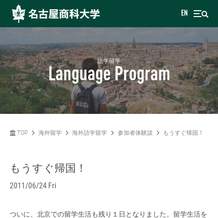
EN
語学留学
Language Program
TOP
海外留学
海外語学留学
参加者体験談
もうすぐ帰国！
もうすぐ帰国！
2011/06/24 Fri
ついに、北京での留学生活も残り１日となりました。留学生活を