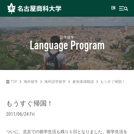
EN
語学留学
Language Program
TOP
海外留学
海外語学留学
参加者体験談
もうすぐ帰国！
もうすぐ帰国！
2011/06/24 Fri
ついに、北京での留学生活も残り１日となりました。留学生活を