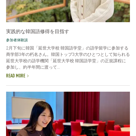
実践的な韓国語修得を目指す
参加者体験談
2月下旬に韓国「延世大学校 韓国語学堂」の語学留学に参加する
商学部3年の朽名さん。韓国トップ3大学のひとつとして知られる
延世大学校の語学機関「延世大学校 韓国語学堂」の正規課程に
参加し、約半年間に渡って...
READ MORE