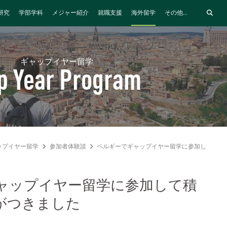
研究
学部学科
メジャー紹介
就職支援
海外留学
その他...
ギャップイヤー留学
p Year Program
ップイヤー留学
参加者体験談
ベルギーでギャップイヤー留学に参加して積極
ャップイヤー留学に参加して積
がつきました