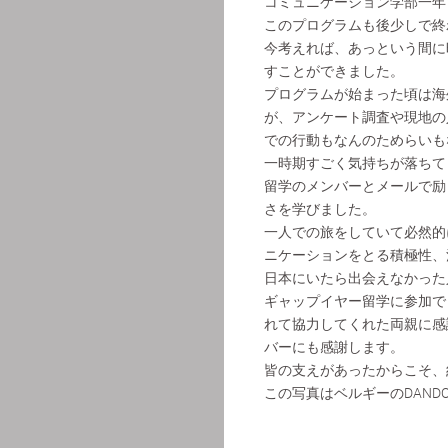
コミュニケーション学部一年
このプログラムも後少しで終
今考えれば、あっという間に
すことができました。
プログラムが始まった頃は海
が、アンケート調査や現地の
での行動もなんのためらいも
一時期すごく気持ちが落ちて
留学のメンバーとメールで励
さを学びました。
一人での旅をしていて必然的
ニケーションをとる積極性、
日本にいたら出会えなかった
ギャップイヤー留学に参加で
れて協力してくれた両親に感
バーにも感謝します。
皆の支えがあったからこそ、
この写真はベルギーのDAND