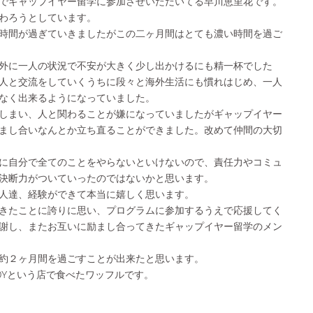
でギャップイヤー留学に参加させいただいてる早川恵里花です。
わろうとしています。
時間が過ぎていきましたがこの二ヶ月間はとても濃い時間を過ご
外に一人の状況で不安が大きく少し出かけるにも精一杯でした
人と交流をしていくうちに段々と海外生活にも慣れはじめ、一人
なく出来るようになっていました。
しまい、人と関わることが嫌になっていましたがギャップイヤー
まし合いなんとか立ち直ることができました。改めて仲間の大切
に自分で全てのことをやらないといけないので、責任力やコミュ
決断力がついていったのではないかと思います。
人達、経験ができて本当に嬉しく思います。
きたことに誇りに思い、プログラムに参加するうえで応援してく
謝し、またお互いに励まし合ってきたギャップイヤー留学のメン
約２ヶ月間を過ごすことが出来たと思います。
OYという店で食べたワッフルです。