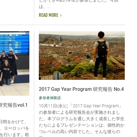
とができ4名の学生が参加しました。今回
は、...
READ MORE
2017 Gap Year Program 研究報告 No.4
参加者体験談
9 研究報告vol.1
10月11日(水)に「2017 Gap Year Program」
の参加者による研究報告会が実施されまし
た。本プログラムを通し大きく成長した学生
 約75日間をかけて、
たちによるプレゼンテーションは、個性的か
、ヨーロッパを
つレベルの高い内容でした。そんな彼らの
を行います。欧