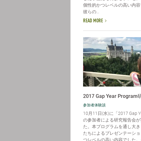
個性的かつレベルの高い内容
彼らの...
READ MORE
2017 Gap Year Progra
参加者体験談
10月11日(水)に「2017 Gap Ye
の参加者による研究報告会が
た。本プログラムを通し大き
たちによるプレゼンテーショ
つレベルの高い内容でした。