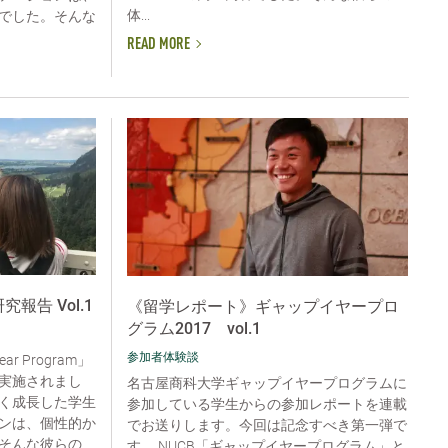
体...
でした。そんな
READ MORE
m研究報告 Vol.1
《留学レポート》ギャップイヤープロ
グラム2017 vol.1
参加者体験談
ar Program」
実施されまし
名古屋商科大学ギャップイヤープログラムに
く成長した学生
参加している学生からの参加レポートを連載
ンは、個性的か
でお送りします。今回は記念すべき第一弾で
そんな彼らの
す。 NUCB「ギャップイヤープログラム」と