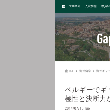
H
&
大学案内
入試情報
教員
O
M
E
Ga
TOP
海外留学
海外ギャ
ベルギーでギ
極性と決断力
2014/07/15 Tue