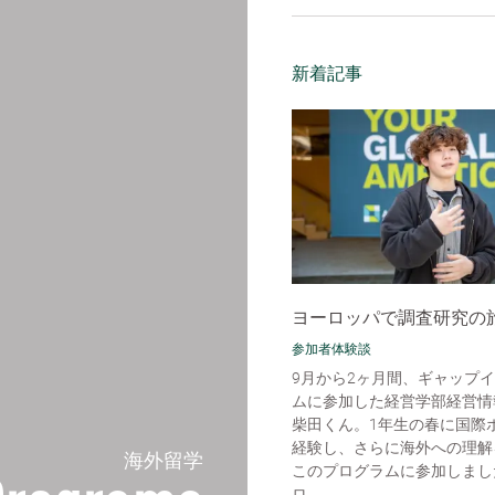
新着記事
ヨーロッパで調査研究の
参加者体験談
9月から2ヶ月間、ギャップ
ムに参加した経営学部経営情
柴田くん。1年生の春に国際
経験し、さらに海外への理解
海外留学
このプログラムに参加しまし
ロ...