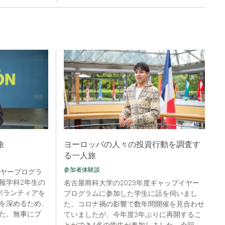
旅
ヨーロッパの人々の投資行動を調査す
る一人旅
参加者体験談
イヤープログラ
報学科2年生の
名古屋商科大学の2023年度ギャップイヤー
ボランティアを
プログラムに参加した学生に話を伺いまし
を深めるため、
た。コロナ禍の影響で数年間開催を見合わせ
た。無事にプ
ていましたが、今年度3年ぶりに再開するこ