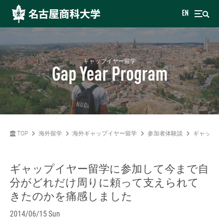
EN
ギャップイヤー留学
Gap Year Program
TOP
海外留学
海外ギャップイヤー留学
参加者体験談
ギャップ
ギャップイヤー留学に参加して今まで自
分がどれだけ周りに頼って支えられて
きたのかを痛感しました
2014/06/15 Sun