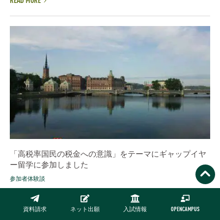
READ MORE
「高税率国民の税金への意識」をテーマにギャップイヤ
ー留学に参加しました
参加者体験談
こんにちは。 ギャップイヤー留学に参加している経営学部2年 加
藤穂聖です。 約2ヶ月に始まったこの旅もついに最終日となりま
資料請求
ネット出願
入試情報
OPENCAMPUS
した。 この2ヶ月間は不安も恐怖もありましたが、それ以上に学