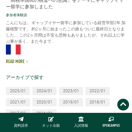
「高税率国民の税金への意識」をテーマにギャップイヤ
ー留学に参加しました
参加者体験談
こんにちは。 ギャップイヤー留学に参加している経営学部2年 加
藤穂聖です。 約2ヶ月に始まったこの旅もついに最終日となりま
した。 この2ヶ月間は不安も恐怖もありましたが、それ以上に学
ぶ事が多く、また今まで...
READ MORE
アーカイブで探す
2025/01
2024/01
2023/01
2022/01
2021/01
2020/01
2019/01
2018/01
2017/01
2016/01
資料請求
ネット出願
入試情報
OPENCAMPUS