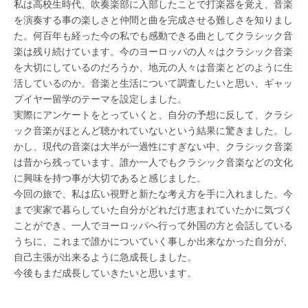
私は高校生時代、吹奏楽部に入部したことで打楽器を覚え、音楽
を演奏する事の楽しさと仲間と曲を完成させる難しさを知りまし
た。何百年も経った今の私でも感動できる曲としてクラシック音
楽は残り続けています。今のヨーロッパの人々はクラシック音楽
を大切にしているのだろうか、地元の人々は音楽とどのように生
活しているのか。音楽と生活について調査したいと思い、ギャッ
プイヤー留学のテーマを設定しました。
実際にアンケートをとっていくと、自分の予想に反して、クラシ
ック音楽がほとんど聴かれていないという結果に驚きました。し
かし、現代の音楽は大半が一過性にすぎない中、クラシック音楽
は昔から残っています。誰か一人でもクラシック音楽などの文化
に興味を持つ事が大切であると感じました。
今回の旅で、私は広い視野と新たな考え方を手に入れました。今
まで実家で暮らしていた自分がどれだけ恵まれていたかに気づく
ことができ、一人でヨーロッパへ行って外国の方と会話している
うちに、これまで誰かについていく事しか出来なかった自分が、
自己主張が出来るように急成長しました。
今後もまだ成長していきたいと思います。