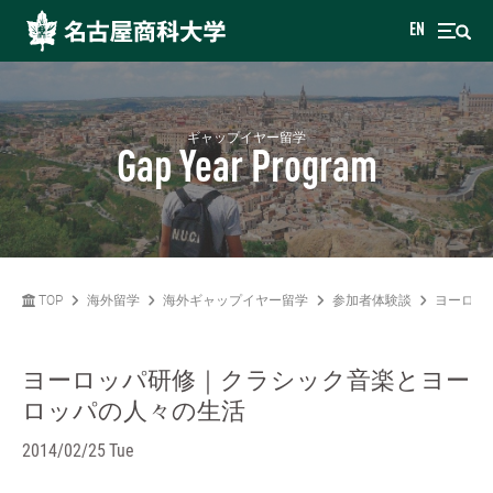
EN
ギャップイヤー留学
Gap Year Program
TOP
海外留学
海外ギャップイヤー留学
参加者体験談
ヨーロッ
ヨーロッパ研修｜クラシック音楽とヨー
ロッパの人々の生活
2014/02/25 Tue