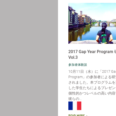
2017 Gap Year Progr
Vol.3
参加者体験談
10月11日（水）に「2017 Gap
Program」の参加者による
されました。本プログラムを
した学生たちによるプレゼン
個性的かつレベルの高い内容
彼らの...