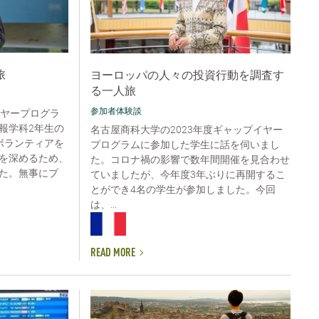
旅
ヨーロッパの人々の投資行動を調査す
る一人旅
参加者体験談
イヤープログラ
報学科2年生の
名古屋商科大学の2023年度ギャップイヤー
ボランティアを
プログラムに参加した学生に話を伺いまし
を深めるため、
た。コロナ禍の影響で数年間開催を見合わせ
た。無事にプ
ていましたが、今年度3年ぶりに再開するこ
とができ4名の学生が参加しました。今回
は、...
READ MORE