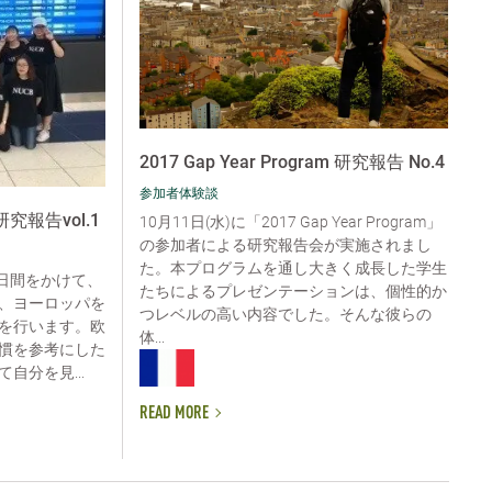
2017 Gap Year Program 研究報告 No.4
参加者体験談
9 研究報告vol.1
10月11日(水)に「2017 Gap Year Program」
の参加者による研究報告会が実施されまし
た。本プログラムを通し大きく成長した学生
 約75日間をかけて、
たちによるプレゼンテーションは、個性的か
、ヨーロッパを
つレベルの高い内容でした。そんな彼らの
を行います。欧
体...
慣を参考にした
自分を見...
READ MORE