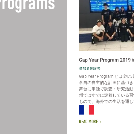
 Programs
Gap Year Program 201
参加者体験談
Gap Year Program とは
各自の自主的な計画に基づき
舞台に単独で調査・研究活動
州ではすでに定着している習
もので、海外での生活を通して
READ MORE