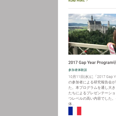
READ MORE
2017 Gap Year Progra
参加者体験談
10月11日(水)に「2017 Gap Ye
の参加者による研究報告会が
た。本プログラムを通し大き
たちによるプレゼンテーショ
つレベルの高い内容でした。
体...