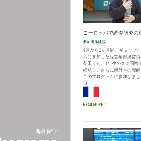
ヨーロッパで調査研究の
参加者体験談
9月から2ヶ月間、ギャップ
ムに参加した経営学部経営情
柴田くん。1年生の春に国際
経験し、さらに海外への理解
このプログラムに参加しまし
ロ...
READ MORE
海外留学