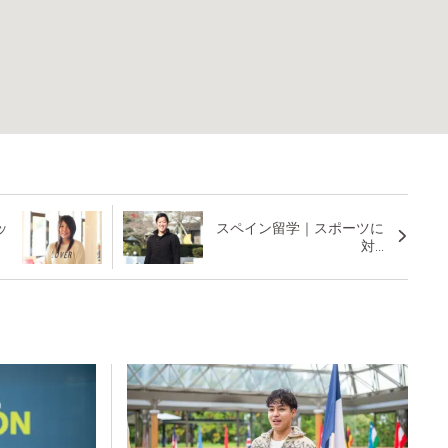
ッ
スペイン留学｜スポーツに
対...