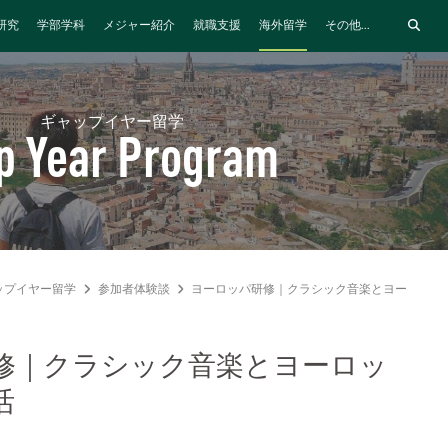
研究
学部学科
メジャー紹介
就職支援
海外留学
その他...
ギャップイヤー留学
p Year Program
ップイヤー留学
参加者体験談
ヨーロッパ研修｜クラシック音楽とヨーロッパ
修｜クラシック音楽とヨーロッ
活