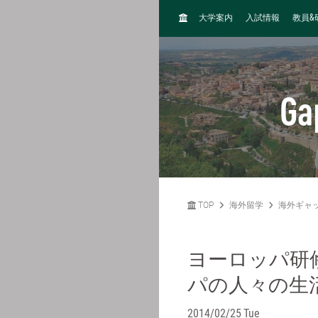
H
&
大学案内
入試情報
教員
O
M
E
Ga
TOP
海外留学
海外ギャ
ヨーロッパ研
パの人々の生
2014/02/25 Tue