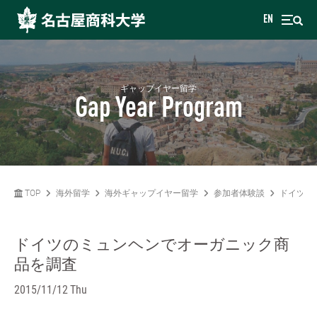
EN
ギャップイヤー留学
Gap Year Program
TOP
海外留学
海外ギャップイヤー留学
参加者体験談
ドイツの
ドイツのミュンヘンでオーガニック商
品を調査
2015/11/12 Thu