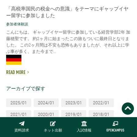
「高税率国民の税金への意識」をテーマにギャップイヤ
ー留学に参加しました
参加者体験談
こんにちは。 ギャップイヤー留学に参加している経営学部2年 加
藤穂聖です。 約2ヶ月に始まったこの旅もついに最終日となりま
した。 この2ヶ月間は不安も恐怖もありましたが、それ以上に学
ぶ事が多く、また今まで...
READ MORE
アーカイブで探す
2025/01
2024/01
2023/01
2022/01
2021/01
2020/01
2019/01
2018/01
2017/01
2016/01
資料請求
ネット出願
入試情報
OPENCAMPUS