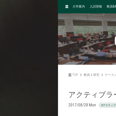
H
&
大学案内
入試情報
教員
O
M
E
TOP
教員 & 研究
ケース
アクティブラ
2017/08/28 Mon
#アクティ