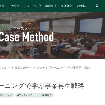
研究
学部学科
メジャー紹介
就職支援
海外留学
その他...
ケースメソッド
Case Method
メソッド
授業レポート
アクティブラーニングで学ぶ事業再生戦略
ーニングで学ぶ事業再生戦略
ブラーニング
#アクティブラーニング事例紹介