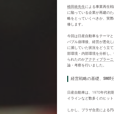
植田統先生
による事業再生戦
に陥っている企業が再建のた
略をとっていくべきか、実際
修します。
今回は日産自動車をテーマと
バブル崩壊後、経営が悪化し
に瀕していた状況をどう立て
部環境・内部環境を分析し、
られたのか
アクティブラーニ
論・考察を行いました。
経営戦略の基礎、SWO
日産自動車は、1970年代初
イラインなど数多くのヒット
しかし、プラザ合意による円