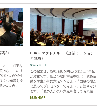
ス基礎2》
BBA × マクドナルド《企業ミッション
と戦略》
授業レポート
にとって必要な
質的なモノの捉
この授業は、就職活動を間近に控えた3年生
係者との関係性
が対象です。担当の牧田幸裕教授は、就職活
役立つ知識を授
動を学生が常に意識できるよう「面接の場だ
ための学...
と思ってプレゼンをしてみよう」と語りかけ
ます。「他の人が良い意見を言っても気後...
READ MORE