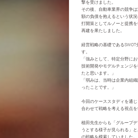
撃を受けました。
その後、自動車業界の競争は
額の負債を抱えるという状況
打開策としてルノーと提携を
再建を果たしました。
経営戦略の基礎であるSWO
す。
「強みとして、特定分野にお
技術開発やモデルチェンジを
たと思います。」
「弱みは、当時は企業内組織
ったことです。」
今回のケーススタディを通じ
合わせて戦略を考える視点を
植田先生からも「グループデ
うとする様子が見られる」と
の戦略を模索していました。