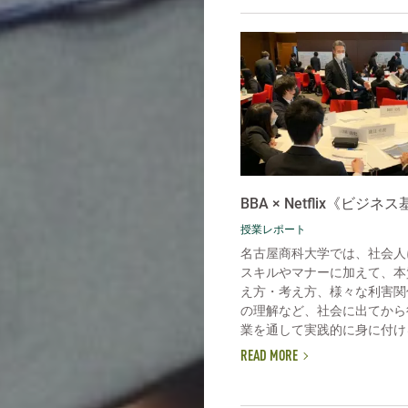
BBA × Netflix《ビジネ
授業レポート
名古屋商科大学では、社会人
スキルやマナーに加えて、本
え方・考え方、様々な利害関
の理解など、社会に出てから
業を通して実践的に身に付ける
READ MORE