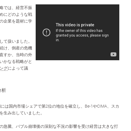
略では、経営不振
めにどのような戦
の企業を題材に学
して扱いました。
続け、倒産の危機
直すか、当時の外
いかなる戦略がと
ング
によって議
T分析
期には国内市場シェアで第2位の地位を確立し、Be-1やCIMA、スカ
を生み出していました。
の急騰、バブル崩壊後の深刻な不況の影響を受け経営は大きな打