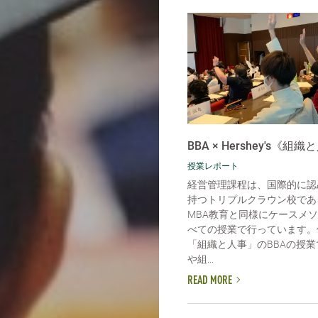
BBA × Hershey's《組
授業レポート
経営管理課程は、国際的に認
持つトリプルクラウン校であ
MBA教育と同様にケースメ
べての授業で行っています。
「組織と人事」のBBAの授
や組...
READ MORE