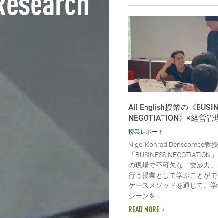
Research
All English授業の《BUSI
NEGOTIATION》×経営
授業レポート
Nigel Konrad Denscomb
「BUSINESS NEGOTIATI
の現場で不可欠な「交渉力」
行う授業として学ぶことがで
ケースメソッドを通じて、学
シーンを...
READ MORE