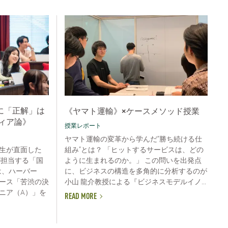
に「正解」は
《ヤマト運輸》×ケースメソッド授業
ィア論》
授業レポート
ヤマト運輸の変革から学んだ“勝ち続ける仕
組み”とは？ 「ヒットするサービスは、どの
生が直面した
ように生まれるのか。」 この問いを出発点
が担当する「国
に、ビジネスの構造を多角的に分析するのが
は、ハーバー
小山 龍介教授による『ビジネスモデルイノ...
ース「苦渋の決
ニア（A）」を
READ MORE