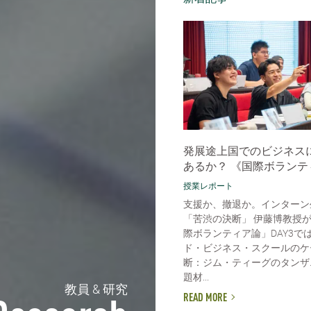
発展途上国でのビジネス
あるか？ 《国際ボランテ
授業レポート
支援か、撤退か。インターン
「苦渋の決断」 伊藤博教授
際ボランティア論」DAY3で
ド・ビジネス・スクールのケ
断：ジム・ティーグのタンザ
題材...
教員 & 研究
READ MORE