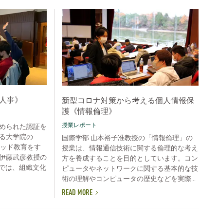
織と人事》
新型コロナ対策から考える個人情報保
護《情報倫理》
授業レポート
められた認証を
る大学院の
国際学部 山本裕子准教授の「情報倫理」の
ソッド教育をす
授業は、情報通信技術に関する倫理的な考え
伊藤武彦教授の
方を養成することを目的としています。コン
業では、組織文化
ピュータやネットワークに関する基本的な技
術の理解やコンピュータの歴史などを実際...
READ MORE