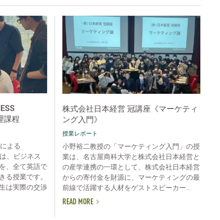
NESS
株式会社日本経営 冠講座《マーケティ
管理課程
ング入門》
授業レポート
e教授による
小野裕二教授の「マーケティング入門」の授
ON」は、ビジネス
業は、名古屋商科大学と株式会社日本経営と
を、全て英語で
の産学連携の一環として、株式会社日本経営
きる授業です。
からの寄付金を財源に、マーケティングの最
生は実際の交渉
前線で活躍する人材をゲストスピーカー...
READ MORE