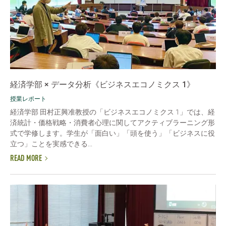
経済学部 × データ分析《ビジネスエコノミクス 1》
授業レポート
経済学部 田村正興准教授の「ビジネスエコノミクス 1」では、経
済統計・価格戦略・消費者心理に関してアクティブラーニング形
式で学修します。学生が「面白い」「頭を使う」「ビジネスに役
立つ」ことを実感できる...
READ MORE