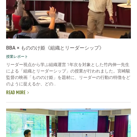
BBA × もののけ姫《組織とリーダーシップ》
授業レポート
リーダー視点から学ぶ組織運営 1年次を対象とした竹内伸一先生
による「組織とリーダーシップ」の授業が行われました。宮崎駿
監督の映画「もののけ姫」を題材に、リーダーの行動の特徴をど
のように捉えるか、どの...
READ MORE