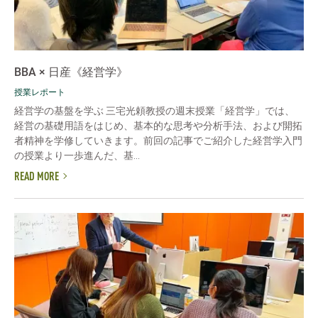
BBA × 日産《経営学》
授業レポート
経営学の基盤を学ぶ 三宅光頼教授の週末授業「経営学」では、
経営の基礎用語をはじめ、基本的な思考や分析手法、および開拓
者精神を学修していきます。前回の記事でご紹介した経営学入門
の授業より一歩進んだ、基...
READ MORE