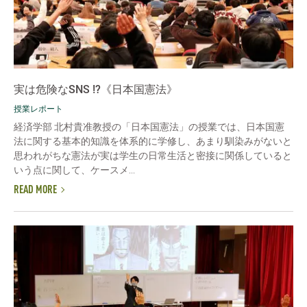
実は危険なSNS !?《日本国憲法》
授業レポート
経済学部 北村貴准教授の「日本国憲法」の授業では、日本国憲
法に関する基本的知識を体系的に学修し、あまり馴染みがないと
思われがちな憲法が実は学生の日常生活と密接に関係していると
いう点に関して、ケースメ...
READ MORE