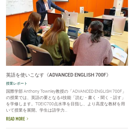
英語を使いこなす《ADVANCED ENGLISH 700F》
授業レポート
国際学部 Anthony Townley教授の「ADVANCED ENGLISH 700F」
の授業では、英語の要となる4技能「読む・書く・聞く・話す」
を学修します。TOEIC700点水準を目指し、より高度な教材を用
いて授業を展開。学生は語学力...
READ MORE