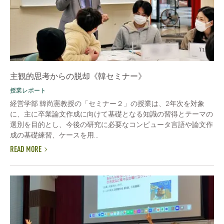
主観的思考からの脱却《韓セミナー》
授業レポート
経営学部 韓尚憲教授の「セミナー２」の授業は、2年次を対象
に、主に卒業論文作成に向けて基礎となる知識の習得とテーマの
選別を目的とし、今後の研究に必要なコンピュータ言語や論文作
成の基礎練習、ケースを用...
READ MORE