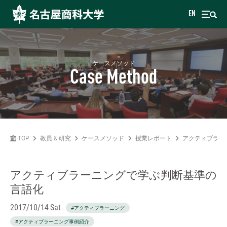
EN
ケースメソッド
Case Method
TOP
教員 & 研究
ケースメソッド
授業レポート
アクティブラー
アクティブラーニングで学ぶ判断基準の
言語化
2017/10/14 Sat
#アクティブラーニング
#アクティブラーニング事例紹介