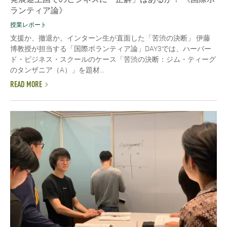
ランティア論》
授業レポート
支援か、撤退か。インターン生が直面した「苦渋の決断」 伊藤
博教授が担当する「国際ボランティア論」DAY3では、ハーバー
ド・ビジネス・スクールのケース「苦渋の決断：ジム・ティーグ
のタンザニア（A）」を題材...
READ MORE