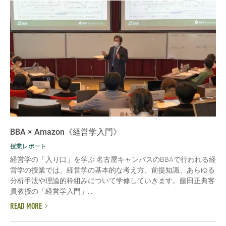
BBA × Amazon《経営学入門》
授業レポート
経営学の「入り口」を学ぶ 名古屋キャンパスのBBAで行われる経
営学の授業では、経営学の基本的な考え方、前提知識、あらゆる
分析手法や理論的枠組みについて学修していきます。藤田正典客
員教授の「経営学入門」...
READ MORE