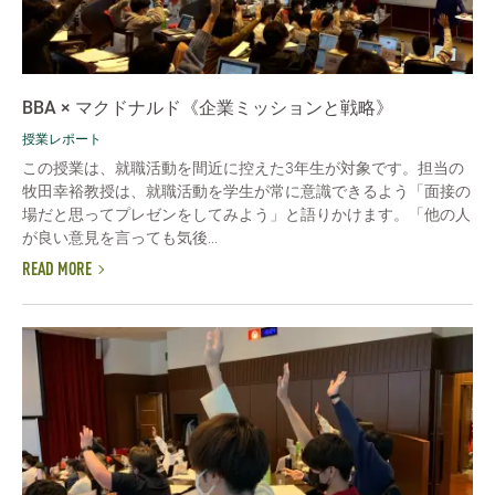
BBA × マクドナルド《企業ミッションと戦略》
授業レポート
この授業は、就職活動を間近に控えた3年生が対象です。担当の
牧田幸裕教授は、就職活動を学生が常に意識できるよう「面接の
場だと思ってプレゼンをしてみよう」と語りかけます。「他の人
が良い意見を言っても気後...
READ MORE