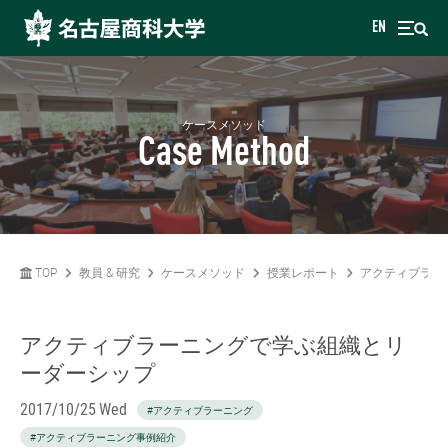
EN
ケースメソッド
Case Method
TOP
教員 & 研究
ケースメソッド
授業レポート
アクティブラー
アクティブラーニングで学ぶ組織とリ
ーダーシップ
2017/10/25 Wed
#アクティブラーニング
#アクティブラーニング事例紹介