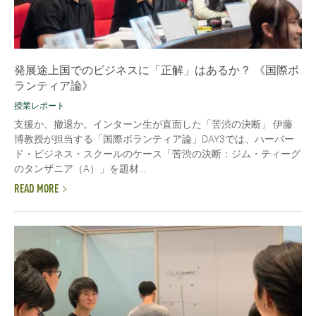
発展途上国でのビジネスに「正解」はあるか？ 《国際ボ
ランティア論》
授業レポート
支援か、撤退か。インターン生が直面した「苦渋の決断」 伊藤
博教授が担当する「国際ボランティア論」DAY3では、ハーバー
ド・ビジネス・スクールのケース「苦渋の決断：ジム・ティーグ
のタンザニア（A）」を題材...
READ MORE