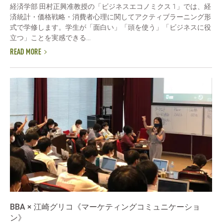
経済学部 田村正興准教授の「ビジネスエコノミクス 1」では、経
済統計・価格戦略・消費者心理に関してアクティブラーニング形
式で学修します。学生が「面白い」「頭を使う」「ビジネスに役
立つ」ことを実感できる...
READ MORE
BBA × 江崎グリコ《マーケティングコミュニケーショ
ン》