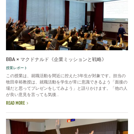
BBA × マクドナルド《企業ミッションと戦略》
授業レポート
この授業は、就職活動を間近に控えた3年生が対象です。担当の
牧田幸裕教授は、就職活動を学生が常に意識できるよう「面接の
場だと思ってプレゼンをしてみよう」と語りかけます。「他の人
が良い意見を言っても気後...
READ MORE