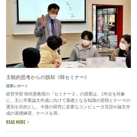
主観的思考からの脱却《韓セミナー》
授業レポート
経営学部 韓尚憲教授の「セミナー２」の授業は、2年次を対象
に、主に卒業論文作成に向けて基礎となる知識の習得とテーマの
選別を目的とし、今後の研究に必要なコンピュータ言語や論文作
成の基礎練習、ケースを用...
READ MORE