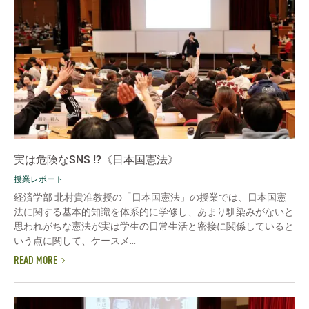
実は危険なSNS !?《日本国憲法》
授業レポート
経済学部 北村貴准教授の「日本国憲法」の授業では、日本国憲
法に関する基本的知識を体系的に学修し、あまり馴染みがないと
思われがちな憲法が実は学生の日常生活と密接に関係していると
いう点に関して、ケースメ...
READ MORE