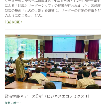
リーダー視点から学ぶ組織運営 1年次を対象とした竹内伸一先生
による「組織とリーダーシップ」の授業が行われました。宮崎駿
監督の映画「もののけ姫」を題材に、リーダーの行動の特徴をど
のように捉えるか、どの...
READ MORE
経済学部 × データ分析《ビジネスエコノミクス 1》
授業レポート