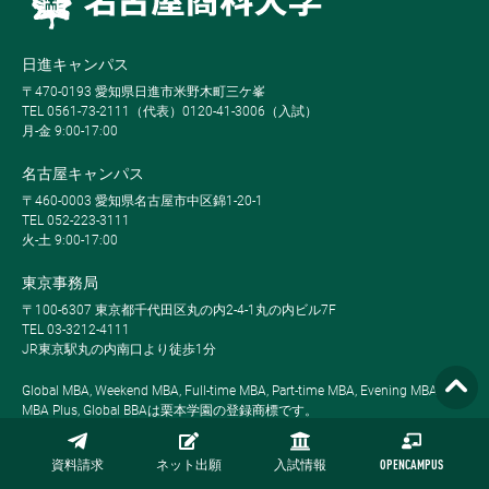
日進キャンパス
〒470-0193 愛知県日進市米野木町三ケ峯
TEL 0561-73-2111（代表）0120-41-3006（入試）
月-金 9:00-17:00
名古屋キャンパス
〒460-0003 愛知県名古屋市中区錦1-20-1
TEL 052-223-3111
火-土 9:00-17:00
東京事務局
〒100-6307 東京都千代田区丸の内2-4-1丸の内ビル7F
TEL 03-3212-4111
JR東京駅丸の内南口より徒歩1分
Global MBA, Weekend MBA, Full-time MBA, Part-time MBA, Evening MBA,
MBA Plus, Global BBAは栗本学園の登録商標です。
資料請求
ネット出願
入試情報
OPENCAMPUS