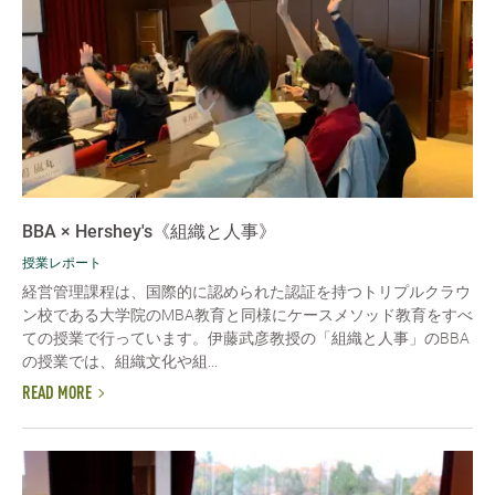
BBA × Hershey's《組織と人事》
授業レポート
経営管理課程は、国際的に認められた認証を持つトリプルクラウ
ン校である大学院のMBA教育と同様にケースメソッド教育をすべ
ての授業で行っています。伊藤武彦教授の「組織と人事」のBBA
の授業では、組織文化や組...
READ MORE