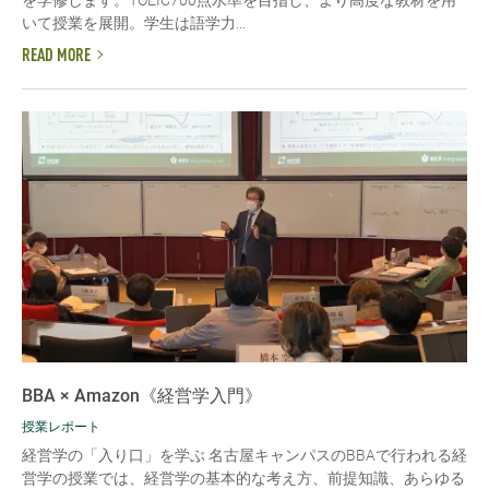
を学修します。TOEIC700点水準を目指し、より高度な教材を用
いて授業を展開。学生は語学力...
READ MORE
BBA × Amazon《経営学入門》
授業レポート
経営学の「入り口」を学ぶ 名古屋キャンパスのBBAで行われる経
営学の授業では、経営学の基本的な考え方、前提知識、あらゆる