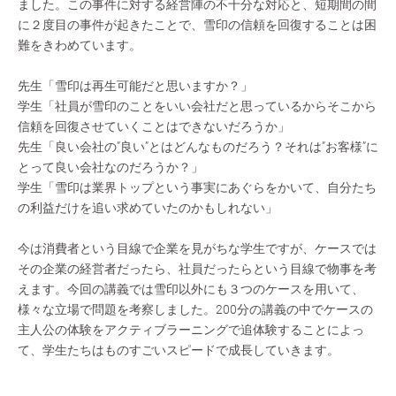
ました。この事件に対する経営陣の不十分な対応と、短期間の間
に２度目の事件が起きたことで、雪印の信頼を回復することは困
難をきわめています。
先生「雪印は再生可能だと思いますか？」
学生「社員が雪印のことをいい会社だと思っているからそこから
信頼を回復させていくことはできないだろうか」
先生「良い会社の”良い”とはどんなものだろう？それは”お客様”に
とって良い会社なのだろうか？」
学生「雪印は業界トップという事実にあぐらをかいて、自分たち
の利益だけを追い求めていたのかもしれない」
今は消費者という目線で企業を見がちな学生ですが、ケースでは
その企業の経営者だったら、社員だったらという目線で物事を考
えます。今回の講義では雪印以外にも３つのケースを用いて、
様々な立場で問題を考察しました。200分の講義の中でケースの
主人公の体験をアクティブラーニングで追体験することによっ
て、学生たちはものすごいスピードで成長していきます。