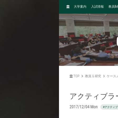
H
&
大学案内
入試情報
教員
O
M
E
TOP
教員 & 研究
ケース
アクティブラ
2017/12/04 Mon
#アクティ