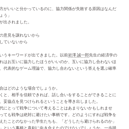
方がいいと分かっているのに、協力関係が失敗する原因はなんだ
ょう」
が出されました。
の意見を譲れないから
していないから
いうキーワードが出てきました。以前
岩澤 誠一郎
先生の経済学の
れはお互いに協力したほうがいいのか、互いに協力し合わないほ
、代表的なゲーム理論で、協力し合わないという答えを選ぶ確率
合はどのような場合でしょうか。
くと、相手を信頼できれば、話し合いをすることができることに
、妥協点を見つけられるということを導き出しました。
代にとって戦争について考えることはあまりないかもしれませ
っても戦争は絶対に避けたい事柄です。どのようにすれば戦争を
えたことのなかった学生たちも、「どうしたら避けられるのか」
」という事柄と真剣に向き合えたのではないでしょうか。一歩踏