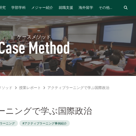
研究
学部学科
メジャー紹介
就職支援
海外留学
その他...
ケースメソッド
Case Method
メソッド
授業レポート
アクティブラーニングで学ぶ国際政治
ーニングで学ぶ国際政治
ブラーニング
#アクティブラーニング事例紹介