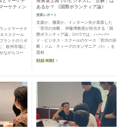
容とマーケテ
発展途上国でのビジネスに「正解」は
マーケティン
あるか？ 《国際ボランティア論》
授業レポート
支援か、撤退か。インターン生が直面した
「苦渋の決断」 伊藤博教授が担当する「国
ランドマーケテ
際ボランティア論」DAY3では、ハーバー
ジネススクール
ド・ビジネス・スクールのケース「苦渋の決
ブランドのリポ
断：ジム・ティーグのタンザニア（A）」を
に、欧州市場に
題材...
せながらコー
READ MORE