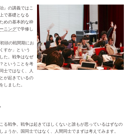
治』の講義ではこ
上で基礎となる
ための基本的な枠
ーニング
で学修し
紀初頭の戦間期にお
くすか」と いう
した。戦争はなぜ
？ということを考
同士ではなく、人
とが起きているの
をしました。
？
こる戦争。戦争は起きてほしくないと誰もが思っているはずなの
しょうか。国同士ではなく、人間同士でまずは考えてみます。