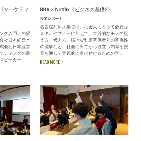
《マーケティ
BBA × Netflix《ビジネス基礎2》
授業レポート
名古屋商科大学では、社会人にとって必要な
スキルやマナーに加えて、本質的なモノの捉
ング入門」の授
え方・考え方、様々な利害関係者との関係性
会社日本経営と
の理解など、社会に出てから役立つ知識を授
式会社日本経営
業を通して実践的に身に付けるための学...
ケティングの最
ピーカー...
READ MORE