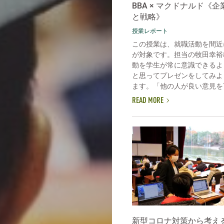
BBA × マクドナルド《
と戦略》
授業レポート
この授業は、就職活動を間近
が対象です。担当の牧田幸裕
動を学生が常に意識できるよ
と思ってプレゼンをしてみよ
ます。「他の人が良い意見を言
READ MORE
新型コロナ対策から考え