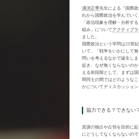
溝渕正季
先生による『国際政
れから国際政治を学んでいく
「政治現象を理解・分析する
組み」について
アクティブラ
ました。
国際政治という学問は20世
いて、「戦争をいかにして無
問いを考えるなかで誕生しま
起き、なぜ無くならないのか
える前段階として、まずは国
間同士の間ではどのようなこ
かについてディスカッション
協力できる？できない
資源の独占や占領を目的に起
にどうしてなくならないので