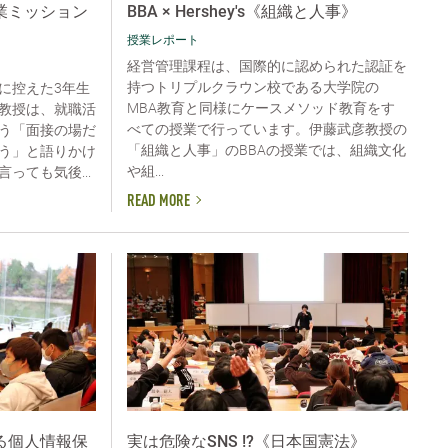
企業ミッション
BBA × Hershey's《組織と人事》
授業レポート
経営管理課程は、国際的に認められた認証を
持つトリプルクラウン校である大学院の
に控えた3年生
MBA教育と同様にケースメソッド教育をす
教授は、就職活
べての授業で行っています。伊藤武彦教授の
う「面接の場だ
「組織と人事」のBBAの授業では、組織文化
う」と語りかけ
や組...
っても気後...
READ MORE
る個人情報保
実は危険なSNS !?《日本国憲法》