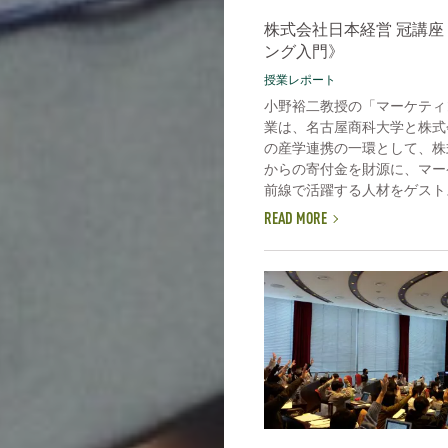
株式会社日本経営 冠講座
ング入門》
授業レポート
小野裕二教授の「マーケティ
業は、名古屋商科大学と株式
の産学連携の一環として、株
からの寄付金を財源に、マー
前線で活躍する人材をゲストス
READ MORE