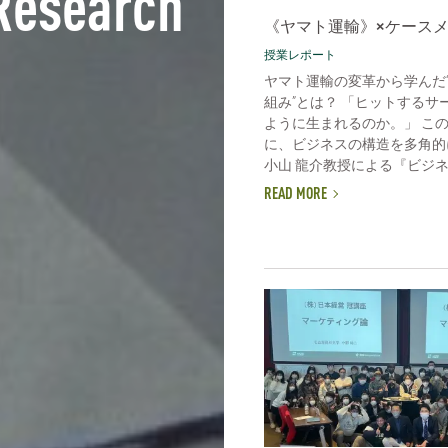
Research
《ヤマト運輸》×ケース
授業レポート
ヤマト運輸の変革から学んだ
組み”とは？ 「ヒットするサ
ように生まれるのか。」 こ
に、ビジネスの構造を多角的
小山 龍介教授による『ビジネス
READ MORE