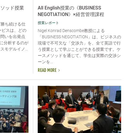
メソッド授業
All English授業の《BUSINESS
NEGOTIATION》×経営管理課程
授業レポート
“勝ち続ける仕
ービスは、どの
Nigel Konrad Denscombe教授による
の問いを出発点
「BUSINESS NEGOTIATION」は、ビジネスの
に分析するのが
現場で不可欠な「交渉力」を、全て英語で行
モデルイノ...
う授業として学ぶことができる授業です。ケ
ースメソッドを通じて、学生は実際の交渉シ
ーンを...
READ MORE