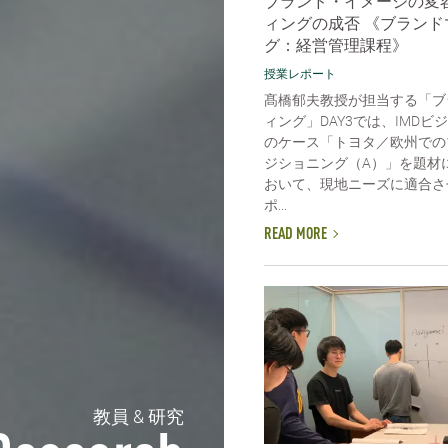
ブランド・イメージの変
ィングの成否 《ブランド
グ：経営管理課程》
授業レポート
髙橋郁夫教授が担当する「ブ
ィング」DAY3では、IMDビ
のケース「トヨタ／欧州での
ジショニング（A）」を題材
おいて、現地ニーズに適合さ
ポ...
READ MORE
教員 & 研究