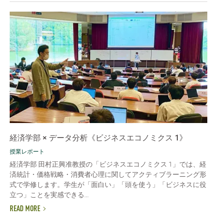
経済学部 × データ分析《ビジネスエコノミクス 1》
授業レポート
経済学部 田村正興准教授の「ビジネスエコノミクス 1」では、経
済統計・価格戦略・消費者心理に関してアクティブラーニング形
式で学修します。学生が「面白い」「頭を使う」「ビジネスに役
立つ」ことを実感できる...
READ MORE