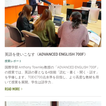
英語を使いこなす《ADVANCED ENGLISH 700F》
授業レポート
国際学部 Anthony Townley教授の「ADVANCED ENGLISH 700F」
の授業では、英語の要となる4技能「読む・書く・聞く・話す」
を学修します。TOEIC700点水準を目指し、より高度な教材を用
いて授業を展開。学生は語学力...
READ MORE