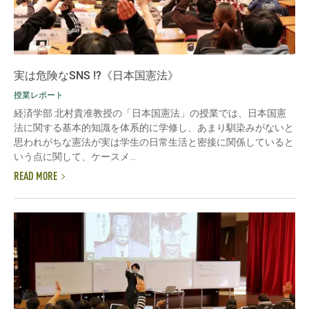
実は危険なSNS !?《日本国憲法》
授業レポート
経済学部 北村貴准教授の「日本国憲法」の授業では、日本国憲
法に関する基本的知識を体系的に学修し、あまり馴染みがないと
思われがちな憲法が実は学生の日常生活と密接に関係していると
いう点に関して、ケースメ...
READ MORE