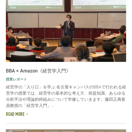
BBA × Amazon《経営学入門》
授業レポート
経営学の「入り口」を学ぶ 名古屋キャンパスのBBAで行われる経
営学の授業では、経営学の基本的な考え方、前提知識、あらゆる
分析手法や理論的枠組みについて学修していきます。藤田正典客
員教授の「経営学入門」...
READ MORE