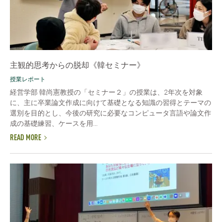
主観的思考からの脱却《韓セミナー》
授業レポート
経営学部 韓尚憲教授の「セミナー２」の授業は、2年次を対象
に、主に卒業論文作成に向けて基礎となる知識の習得とテーマの
選別を目的とし、今後の研究に必要なコンピュータ言語や論文作
成の基礎練習、ケースを用...
READ MORE