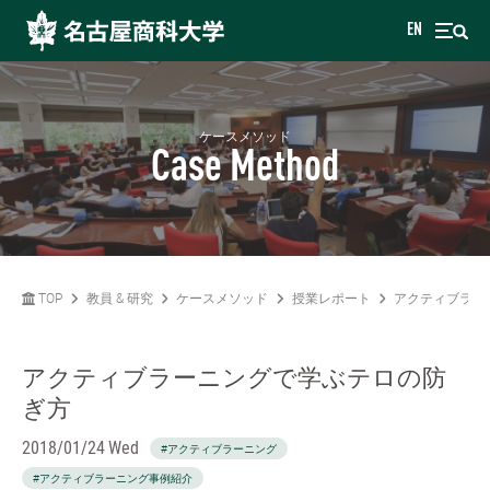
EN
ケースメソッド
Case Method
TOP
教員 & 研究
ケースメソッド
授業レポート
アクティブラー
アクティブラーニングで学ぶテロの防
ぎ方
2018/01/24 Wed
#アクティブラーニング
#アクティブラーニング事例紹介