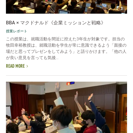
BBA × マクドナルド《企業ミッションと戦略》
授業レポート
この授業は、就職活動を間近に控えた3年生が対象です。担当の
牧田幸裕教授は、就職活動を学生が常に意識できるよう「面接の
場だと思ってプレゼンをしてみよう」と語りかけます。「他の人
が良い意見を言っても気後...
READ MORE