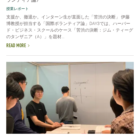
授業レポート
支援か、撤退か。インターン生が直面した「苦渋の決断」 伊藤
博教授が担当する「国際ボランティア論」DAY3では、ハーバー
ド・ビジネス・スクールのケース「苦渋の決断：ジム・ティーグ
のタンザニア（A）」を題材...
READ MORE