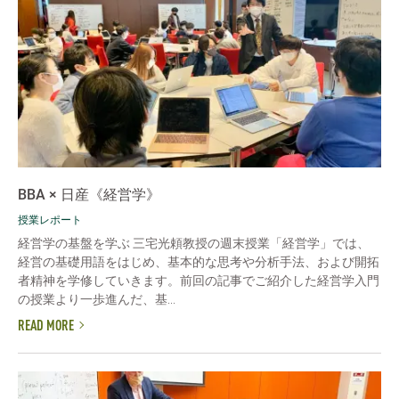
BBA × 日産《経営学》
授業レポート
経営学の基盤を学ぶ 三宅光頼教授の週末授業「経営学」では、
経営の基礎用語をはじめ、基本的な思考や分析手法、および開拓
者精神を学修していきます。前回の記事でご紹介した経営学入門
の授業より一歩進んだ、基...
READ MORE