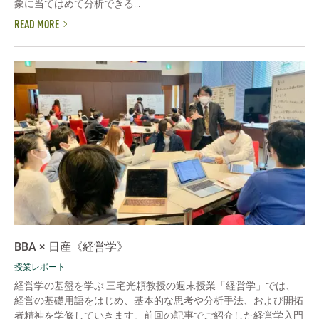
象に当てはめて分析できる...
READ MORE
BBA × 日産《経営学》
授業レポート
経営学の基盤を学ぶ 三宅光頼教授の週末授業「経営学」では、
経営の基礎用語をはじめ、基本的な思考や分析手法、および開拓
者精神を学修していきます。前回の記事でご紹介した経営学入門