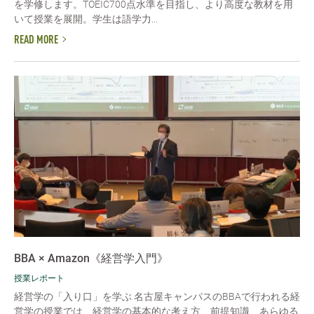
を学修します。TOEIC700点水準を目指し、より高度な教材を用
いて授業を展開。学生は語学力...
READ MORE
BBA × Amazon《経営学入門》
授業レポート
経営学の「入り口」を学ぶ 名古屋キャンパスのBBAで行われる経
営学の授業では、経営学の基本的な考え方、前提知識、あらゆる