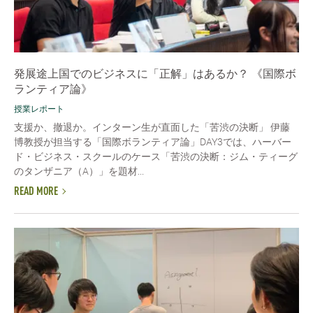
発展途上国でのビジネスに「正解」はあるか？ 《国際ボ
ランティア論》
授業レポート
支援か、撤退か。インターン生が直面した「苦渋の決断」 伊藤
博教授が担当する「国際ボランティア論」DAY3では、ハーバー
ド・ビジネス・スクールのケース「苦渋の決断：ジム・ティーグ
のタンザニア（A）」を題材...
READ MORE