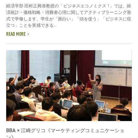
経済学部 田村正興准教授の「ビジネスエコノミクス 1」では、経
済統計・価格戦略・消費者心理に関してアクティブラーニング形
式で学修します。学生が「面白い」「頭を使う」「ビジネスに役
立つ」ことを実感できる...
READ MORE
BBA × 江崎グリコ《マーケティングコミュニケーショ
ン》