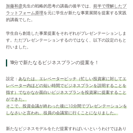
加藤和彦
先生の戦略的思考の講義の後半では、
前半で理解したプ
ラットフォーム原理
を元に学生が新たな事業展開を提案する実践
的講義でした。
学生自ら創造した事業提案をそれぞれがプレゼンテーションしま
す。ただプレゼンテーションするのではなく、以下の設定のもと
行いました。
10分で新たなるビジネスプランの提案を！
設定：
あなたは、エレベーターピッチ（忙しい投資家に対してエ
レベーター内ほどの短い時間でビジネスプランを説明することを
指す）でなかなか面白いビジネスプランを投資家に提案すること
ができた。
そこで、投資会議が終わった後に10分間でプレゼンテーションを
しなさいと言われ、役員の会議室に行くことになりました。
新たなビジネスモデルをただ提案すればいいというわけではあり