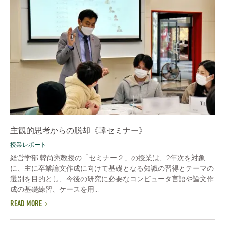
主観的思考からの脱却《韓セミナー》
授業レポート
経営学部 韓尚憲教授の「セミナー２」の授業は、2年次を対象
に、主に卒業論文作成に向けて基礎となる知識の習得とテーマの
選別を目的とし、今後の研究に必要なコンピュータ言語や論文作
成の基礎練習、ケースを用...
READ MORE