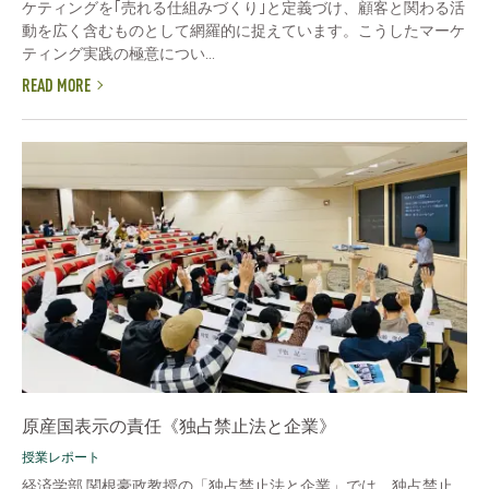
ケティングを｢売れる仕組みづくり｣と定義づけ、顧客と関わる活
動を広く含むものとして網羅的に捉えています。こうしたマーケ
ティング実践の極意につい...
READ MORE
原産国表示の責任《独占禁止法と企業》
授業レポート
経済学部 関根豪政教授の「独占禁止法と企業」では、独占禁止