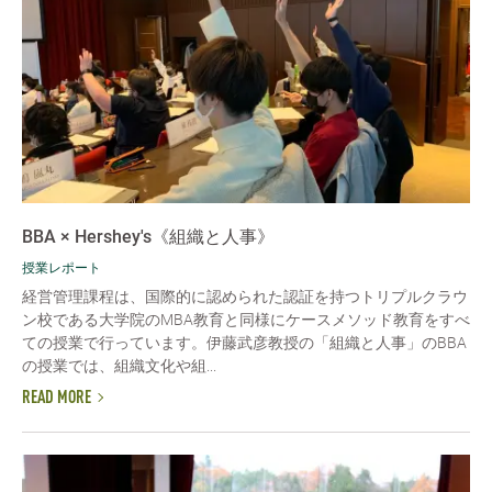
BBA × Hershey's《組織と人事》
授業レポート
経営管理課程は、国際的に認められた認証を持つトリプルクラウ
ン校である大学院のMBA教育と同様にケースメソッド教育をすべ
ての授業で行っています。伊藤武彦教授の「組織と人事」のBBA
の授業では、組織文化や組...
READ MORE