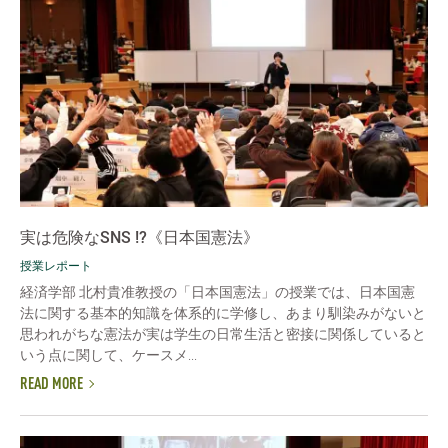
実は危険なSNS !?《日本国憲法》
授業レポート
経済学部 北村貴准教授の「日本国憲法」の授業では、日本国憲
法に関する基本的知識を体系的に学修し、あまり馴染みがないと
思われがちな憲法が実は学生の日常生活と密接に関係していると
いう点に関して、ケースメ...
READ MORE