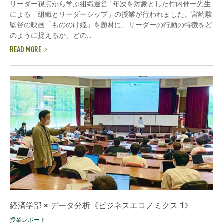
リーダー視点から学ぶ組織運営 1年次を対象とした竹内伸一先生
による「組織とリーダーシップ」の授業が行われました。宮崎駿
監督の映画「もののけ姫」を題材に、リーダーの行動の特徴をど
のように捉えるか、どの...
READ MORE
経済学部 × データ分析《ビジネスエコノミクス 1》
授業レポート