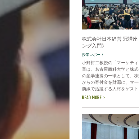
株式会社日本経営 冠講座
ング入門》
授業レポート
小野裕二教授の「マーケティ
業は、名古屋商科大学と株式
の産学連携の一環として、株
からの寄付金を財源に、マー
前線で活躍する人材をゲストス
READ MORE