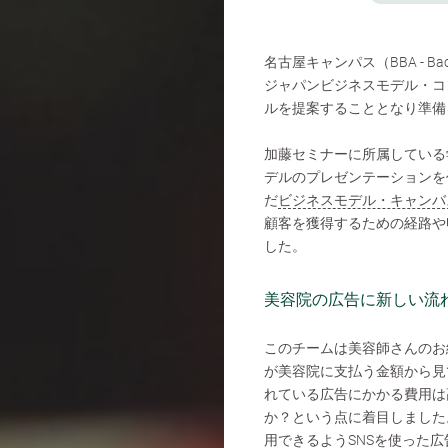
名古屋キャンパス（BBA - Bachelor
ジャパンビジネスモデル・コ
ルを提案することとなり準備
加藤セミナーに所属している
デルのプレゼンテーションを
だ
ビジネスモデル・キャンバ
顧客を獲得するための経路や
した。
美容院の広告に新しい流
このチームは美容師さんのお
が美容院に支払う金額から見
れている広告にかかる費用は
か？という点に着目しました
用できるようSNSを使った