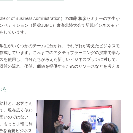
 of Business Administration）の
加藤 和彦
セミナーの学生が
ンペティション（通称JBMC）東海北陸大会で新規ビジネスモデ
をしています。
学生がいくつかのチームに分かれ、それぞれが考えたビジネスモ
作成しています。これまでの
アクティブラーニング
の授業で学ん
ス
を使用し、自分たちが考えた新しいビジネスプランに対して、
収益の流れ、価値、価値を提供するためのリソースなどを考えま
れを
給料と、お客さん
て、現在広く使わ
高いのではない
。もっと手軽に利
広告を新規ビジネス