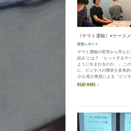
《ヤマト運輸》×ケース
授業レポート
ヤマト運輸の変革から学んだ
組み”とは？ 「ヒットするサ
ように生まれるのか。」 こ
に、ビジネスの構造を多角的
小山 龍介教授による『ビジネス
READ MORE