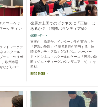
容とマーケテ
発展途上国でのビジネスに「正解」は
マーケティン
あるか？ 《国際ボランティア論》
授業レポート
支援か、撤退か。インターン生が直面した
「苦渋の決断」 伊藤博教授が担当する「国
ランドマーケテ
際ボランティア論」DAY3では、ハーバー
ジネススクール
ド・ビジネス・スクールのケース「苦渋の決
ブランドのリポ
断：ジム・ティーグのタンザニア（A）」を
に、欧州市場に
題材...
せながらコー
READ MORE