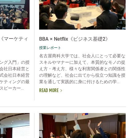
《マーケティ
BBA × Netflix《ビジネス基礎2》
授業レポート
名古屋商科大学では、社会人にとって必要な
スキルやマナーに加えて、本質的なモノの捉
ング入門」の授
え方・考え方、様々な利害関係者との関係性
会社日本経営と
の理解など、社会に出てから役立つ知識を授
式会社日本経営
業を通して実践的に身に付けるための学...
ケティングの最
ピーカー...
READ MORE