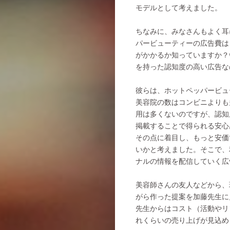
モデルとして考えました。
ちなみに、みなさんもよく耳
パービューティーの広告費は
がかかるか知っていますか？
を持った認知度の高い広告な
彼らは、ホットペッパービュ
美容院の数はコンビニよりも
用は多くないのですが、認知
掲載することで得られる安心
その点に着目し、もっと安価
いかと考えました。そこで、
ナルの情報を配信していく広
美容師さんの友人などから、
がら作った提案を加藤先生に
先生からはコスト（活動やリ
れくらいの売り上げが見込め