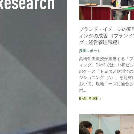
Research
ブランド・イメージの変
ィングの成否 《ブランド
グ：経営管理課程》
授業レポート
髙橋郁夫教授が担当する「ブ
ィング」DAY3では、IMDビ
のケース「トヨタ／欧州での
ジショニング（A）」を題材
おいて、現地ニーズに適合さ
ポ...
READ MORE