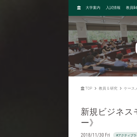
H
&
大学案内
入試情報
教員
O
M
E
TOP
教員 & 研究
ケース
新規ビジネス
ー》
2018/11/30 Fri
#アクティブラ