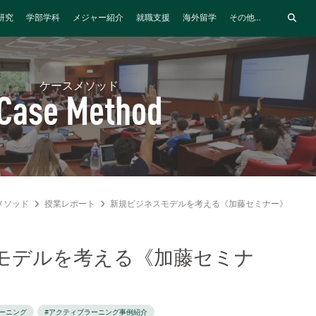
研究
学部学科
メジャー紹介
就職支援
海外留学
その他...
ケースメソッド
Case Method
メソッド
授業レポート
新規ビジネスモデルを考える《加藤セミナー》
モデルを考える《加藤セミナ
ーニング
#アクティブラーニング事例紹介