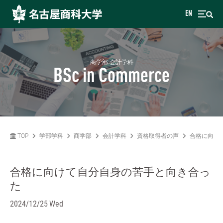
EN
商学部 会計学科
BSc in Commerce
TOP
学部学科
商学部
会計学科
資格取得者の声
合格に向け
合格に向けて自分自身の苦手と向き合っ
た
2024/12/25 Wed