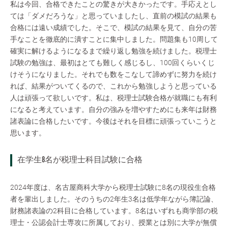
私は今回、合格できたことの驚きが大きかったです。手応えとし
ては「ダメだろうな」と思っていましたし、直前の模試の結果も
合格には遠い成績でした。そこで、模試の結果を見て、自分の苦
手なことを徹底的に潰すことに集中しました。問題集も10周して
確実に解けるようになるまで繰り返し勉強を続けました。税理士
試験の勉強は、最初はとても難しく感じるし、100回くらいくじ
けそうになりました。それでも数をこなして諦めずに努力を続け
れば、結果がついてくるので、これから勉強しようと思っている
人は頑張って欲しいです。私は、税理士試験合格が就職にも有利
になると考えています。自分の強みを増やすためにも来年は財務
諸表論に合格したいです。今後はそれを目標に頑張っていこうと
思います。
在学生8名が税理士科目試験に合格
2024年度は、名古屋商科大学から税理士試験に8名の現役生合格
者を輩出しました。そのうちの2年生3名は低学年ながら簿記論、
財務諸表論の2科目に合格しています。8名はいずれも商学部の税
理士・公認会計士専攻に所属しており、授業とは別に大学が無償