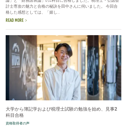
論」と「財務諸表論」の2科目に合格しました。税理士・公認会
計士専攻の魅力と合格の秘訣を田中さんに伺いました。 今回合
格した感想としては、「嬉し...
READ MORE
大学から簿記学および税理士試験の勉強を始め、見事2
科目合格
資格取得者の声