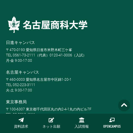
日進キャンパス
〒470-0193 愛知県日進市米野木町三ケ峯
TEL 0561-73-2111（代表）0120-41-3006（入試）
月-金 9:00-17:00
名古屋キャンパス
〒460-0003 愛知県名古屋市中区錦1-20-1
TEL 052-223-3111
火-土 9:00-17:00
東京事務局
〒100-6307 東京都千代田区丸の内2-4-1丸の内ビル7F
TEL 03-3212-4111
JR東京駅丸の内南口より徒歩1分
資料請求
ネット出願
入試情報
OPENCAMPUS
Global MBA, Weekend MBA, Full-time MBA, Part-time MBA, Evening MBA,