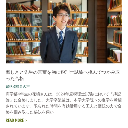
悔しさと先生の言葉を胸に税理士試験へ挑んでつかみ取
った合格
資格取得者の声
商学部4年生の花嶋さんは、2024年度税理士試験において「簿記
論」に合格しました。大学卒業後は、本学大学院への進学を希望
されています。限られた時間を有効活用する工夫と継続の力で合
格を掴み取った秘訣を伺い...
READ MORE