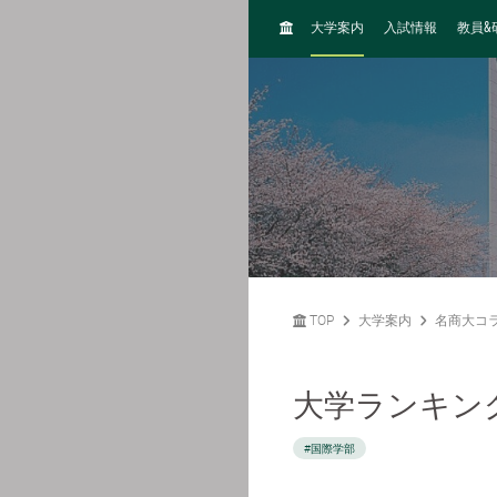
H
&
大学案内
入試情報
教員
O
M
E
TOP
大学案内
名商大コ
大学ランキン
#国際学部