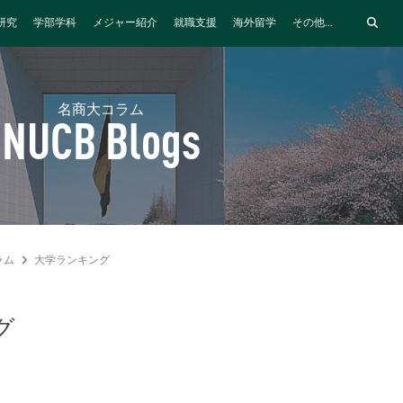
研究
学部学科
メジャー紹介
就職支援
海外留学
その他...
名商大コラム
NUCB Blogs
ラム
大学ランキング
グ