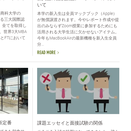
いて
屋商科大学の
本学の新入生は全員マックブック（Apple）
する三大国際認
が無償譲渡されます。今やレポート作成や提
BA）全てを取得し
出のみならずZoom授業に参加するためにも
世界3大MBA
活用される大学生活に欠かせないアイテム。
とFTにおいて
今年もMacBookAirの最新機種を新入生全員
分...
READ MORE
新定番
課題エッセイと面接試験の関係