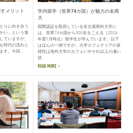
目指すメリット
学内留学（世界74カ国）が魅力の名商
大
とりに向き合う
国際認証を取得している名古屋商科大学に
かい」という進
は、世界74カ国から500名をこえる（2024
していますが、
年度1月時点）留学生が学んでいます。以下
も時代の流れと
はほんの一例ですが、大学カフェテリアの多
す。今回...
様性は海外大学のカフェいやそれ以上の凄い
状...
READ MORE