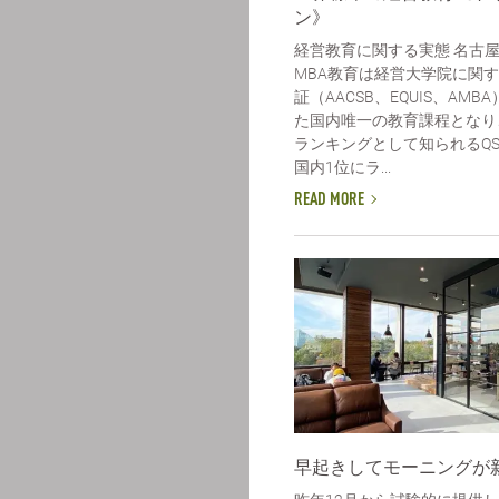
ン》
経営教育に関する実態 名古
MBA教育は経営大学院に関
証（AACSB、EQUIS、AM
た国内唯一の教育課程となり、
ランキングとして知られるQS
国内1位にラ...
READ MORE
早起きしてモーニングが