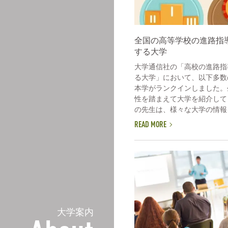
全国の高等学校の進路指
する大学
大学通信社の「高校の進路指
る大学」において、以下多数
本学がランクインしました。
性を踏まえて大学を紹介して
の先生は、様々な大学の情報を
READ MORE
大学案内