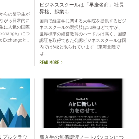
ビジネススクールは「早慶名商」社長
昇格、起業も
からの留学生が
ながら日常的に
国内で経営学に関する大学院を提供するビジ
生に人気の国際
ネススクールの選択肢は30校ほどですが、
xchange」につ
世界標準の経営教育のハードルは高く、国際
xchangeと...
認証を取得できた公認ビジネススクールは国
内では6校と限られています（東海北陸で
は...
READ MORE
リプルクラウ
新入生の無償譲渡ノートパソコンにつ