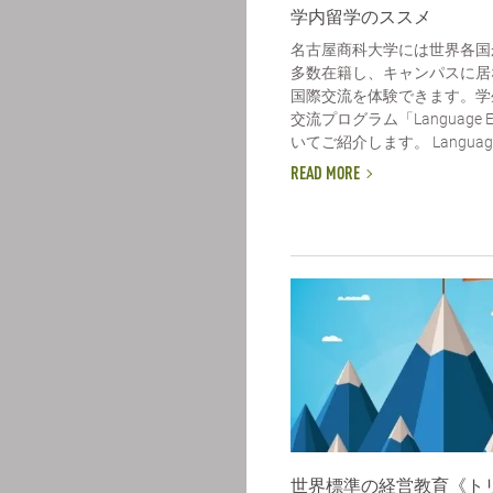
学内留学のススメ
名古屋商科大学には世界各国
多数在籍し、キャンパスに居
国際交流を体験できます。学
交流プログラム「Language E
いてご紹介します。 Language E
READ MORE
世界標準の経営教育《ト