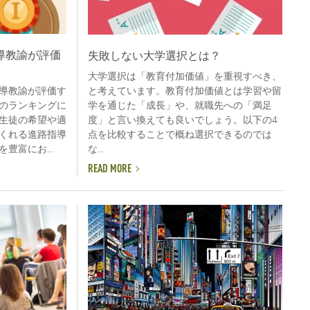
導教諭が評価
失敗しない大学選択とは？
大学選択は「教育付加価値」を重視すべき、
と考えています。教育付加価値とは学習や留
導教諭が評価す
学を通じた「成長」や、就職先への「満足
のランキングに
度」と言い換えても良いでしょう。以下の4
生徒の希望や適
点を比較することで概ね選択できるのでは
くれる進路指導
な...
豊富にお...
READ MORE