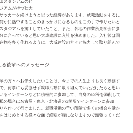
田スタジアムのピ
ジアムが持つ壮大
サッカーを続けようと思った経緯があります。就職活動をするに
何かに熱中することのきっかけになるものをこの手で作りたいと
スタジアムを施工していたこと、また、各地の作業所見学会に参
分に合っていると思い大成建設に入社を決めました。入社後は国
造物を多く作れるように、大成建設の方々と協力して取り組んで
える後輩へのメッセージ
輩の方々へお伝えしたいことは、今までの人生よりも長く勤務す
で、何事にも妥協せず就職活動に取り組んでいただけたらと思い
いるインターンなどに積極的に参加して、自身のES等を添削して
私の場合は名古屋・東京・北海道の3箇所でインターンに参加
りを作って行きました。就職活動の早い段階で多くの機会を活か
をはじめとする様々な面で経験が糧になりますので頑張ってくだ