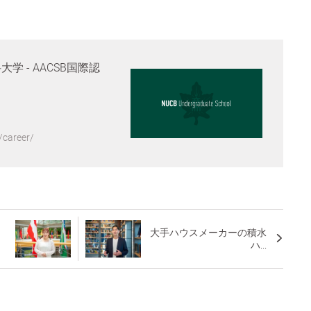
大学 - AACSB国際認
/career/
大手ハウスメーカーの積水
ハ...