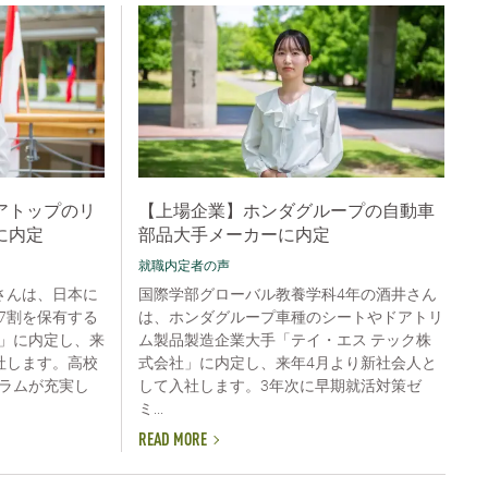
アトップのリ
【上場企業】ホンダグループの自動車
に内定
部品大手メーカーに内定
就職内定者の声
さんは、日本に
国際学部グローバル教養学科4年の酒井さん
7割を保有する
は、ホンダグループ車種のシートやドアトリ
」に内定し、来
ム製品製造企業大手「テイ・エス テック株
社します。高校
式会社」に内定し、来年4月より新社会人と
ラムが充実し
して入社します。3年次に早期就活対策ゼ
ミ...
READ MORE