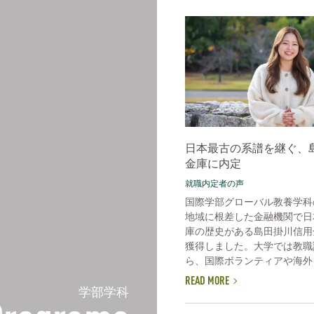
日本最古の系譜を継ぐ、
金庫に内定
就職内定者の声
国際学部グローバル教養学科
地域に根差した金融機関で日
庫の歴史がある島田掛川信用
獲得しました。大学では教職
ら、国際ボランティアや海外イ
READ MORE
学部学科