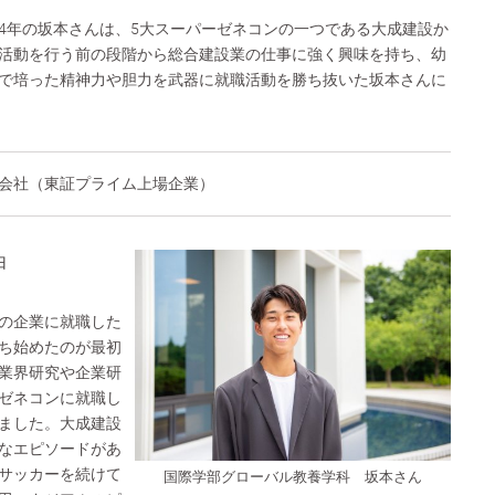
4年の坂本さんは、5大スーパーゼネコンの一つである大成建設か
活動を行う前の段階から総合建設業の仕事に強く興味を持ち、幼
で培った精神力や胆力を武器に就職活動を勝ち抜いた坂本さんに
会社（東証プライム上場企業）
由
の企業に就職した
ち始めたのが最初
業界研究や企業研
ゼネコンに就職し
ました。大成建設
なエピソードがあ
サッカーを続けて
国際学部グローバル教養学科 坂本さん