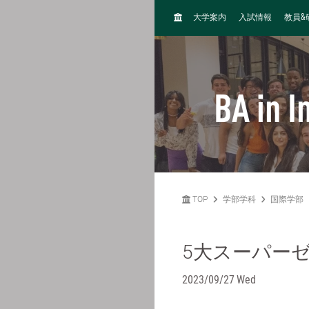
H
&
大学案内
入試情報
教員
O
M
E
BA in I
TOP
学部学科
国際学部
5大スーパー
2023/09/27 Wed