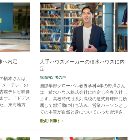
像へ内定
大手ハウスメーカーの積水ハウスに内
定
就職内定者の声
の橋本さんは、
「メーテレ」の
国際学部グローバル教養学科4年の野澤さん
古屋テレビ映像
は、積水ハウス株式会社に内定し今春入社し
ます。「ドデス
ます。高校時代は系列高校の硬式野球部に所
、東海地方...
属して部活動に打ち込み、営業パーソンとし
ての本質が自然と身についていった野澤さ...
READ MORE