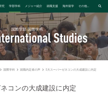
研究
学部学科
メジャー紹介
就職支援
海外留学
その他...
国際学部 国際学科
nternational Studies
国際学科
就職内定者の声
5大スーパーゼネコンの大成建設に内定
ゼネコンの大成建設に内定