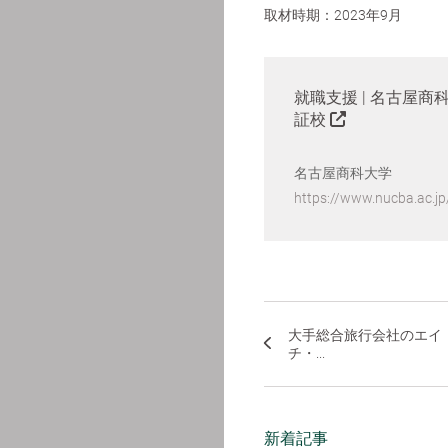
取材時期：2023年9月
就職支援 | 名古屋商科
証校
名古屋商科大学
https://www.nucba.ac.jp
大手総合旅行会社のエイ
チ・...
新着記事