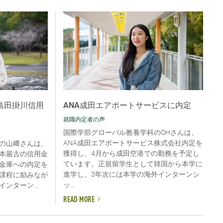
島田掛川信用
ANA成田エアポートサービスに内定
就職内定者の声
国際学部グローバル教養学科のOHさんは、
ANA成田エアポートサービス株式会社内定を
の山﨑さんは、
獲得し、4月から成田空港での勤務を予定し
本最古の信用金
ています。正規留学生として韓国から本学に
金庫への内定を
進学し、3年次には本学の海外インターンシ
課程に励みなが
ッ...
ンターン...
READ MORE