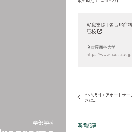
取材時期：2026年2月
就職支援 | 名古屋商科
証校
名古屋商科大学
https://www.nucba.ac.jp
ANA成田エアポートサー
スに...
学部学科
新着記事