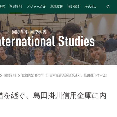
研究
学部学科
メジャー紹介
就職支援
海外留学
その他...
国際学部 国際学科
nternational Studies
国際学科
就職内定者の声
日本最古の系譜を継ぐ、島田掛川信用金庫に内
譜を継ぐ、島田掛川信用金庫に内