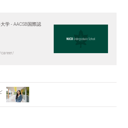
大学 - AACSB国際認
/career/
ビ