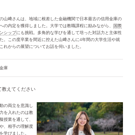
の山﨑さんは、地域に根差した金融機関で日本最古の信用金庫の
への内定を獲得しました。大学では教職課程に励みながら、
国際
ンシップ
にも挑戦。多角的な学びを通して培った対話力と主体性
た。この度卒業を間近に控えた山﨑さんに4年間の大学生活や就
これからの展望についてお話を伺いました。
金庫
て教えてください
動の両立を意識し
力を入れたのは教
擬授業を通して、
や、相手の理解度
を学びました。