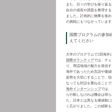
また、日々の学びを振り返る
自分の成長や課題を整理する
ました。計画的に物事を進め
の挑戦にもつながっています
国際プログラムの参加
えてください
大学のプログラムで2回海外
国際ボランティア
では、チェ
り、周辺地域の魅力を発信す
海外であったため言語や価値
姿勢を大切にすることで、信
なっても対話を重ねることで
海外インターンシップ
では、
ら行動しなければ機会は得ら
た。日本とは異なる価値観に
く広がりました。この経験も