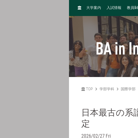
H
&
大学案内
入試情報
教員
O
M
E
BA in I
TOP
学部学科
国際学部
日本最古の系
定
2026/02/27 Fri