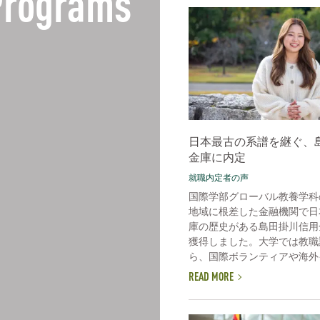
Programs
日本最古の系譜を継ぐ、
金庫に内定
就職内定者の声
国際学部グローバル教養学科
地域に根差した金融機関で日
庫の歴史がある島田掛川信用
獲得しました。大学では教職
ら、国際ボランティアや海外イ
READ MORE