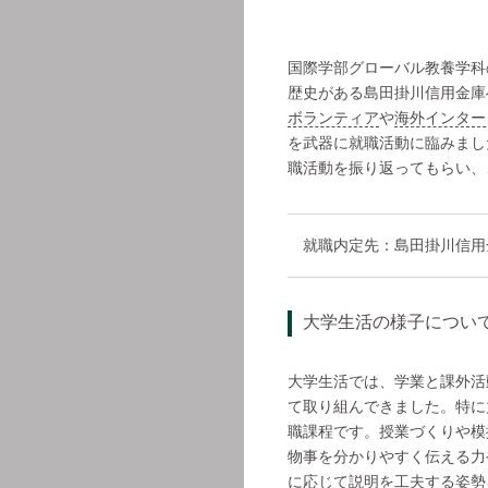
国際学部グローバル教養学科
歴史がある島田掛川信用金庫
ボランティア
や
海外インター
を武器に就職活動に臨みまし
職活動を振り返ってもらい、
就職内定先：島田掛川信用
大学生活の様子につい
大学生活では、学業と課外活
て取り組んできました。特に
職課程です。授業づくりや模
物事を分かりやすく伝える力
に応じて説明を工夫する姿勢