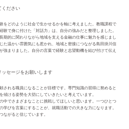
てください
験をどのように社会で生かせるかを軸に考えました。教職課程で
経験で身に付けた「対話力」は、自分の強みだと整理しました。
長期的に関わりながら地域を支える金融の仕事に魅力を感じまし
じた温かい雰囲気にも惹かれ、地域と密接につながる島田掛川信
が強まりました。自分の言葉で経験と志望動機を結び付けて伝え
メッセージをお願いします
頼される職員になることが目標です。専門知識の習得に努めると
を傾ける姿勢を大切にしていきたいと考えています。
の中でさまざまなことに挑戦してほしいと思います。一つひとつ
の学びを言葉にすることが、就職活動での大きな力になります。
つながると信じています。