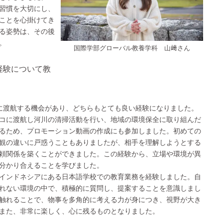
習慣を大切にし、
ことを心掛けてき
る姿勢は、その後
。
国際学部グローバル教養学科 山﨑さん
経験について教
に渡航する機会があり、どちらもとても良い経験になりました。
コに渡航し河川の清掃活動を行い、地域の環境保全に取り組んだ
るため、プロモーション動画の作成にも参加しました。初めての
観の違いに戸惑うこともありましたが、相手を理解しようとする
頼関係を築くことができました。この経験から、立場や環境が異
分かり合えることを学びました。
インドネシアにある日本語学校での教育業務を経験しました。自
れない環境の中で、積極的に質問し、提案することを意識しまし
触れることで、物事を多角的に考える力が身につき、視野が大き
また、非常に楽しく、心に残るものとなりました。