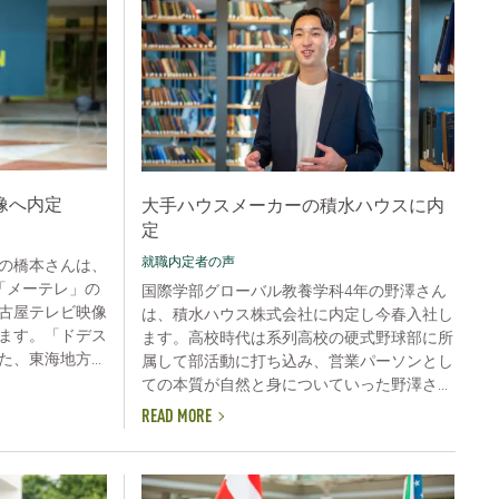
像へ内定
大手ハウスメーカーの積水ハウスに内
定
就職内定者の声
の橋本さんは、
「メーテレ」の
国際学部グローバル教養学科4年の野澤さん
古屋テレビ映像
は、積水ハウス株式会社に内定し今春入社し
ます。「ドデス
ます。高校時代は系列高校の硬式野球部に所
、東海地方...
属して部活動に打ち込み、営業パーソンとし
ての本質が自然と身についていった野澤さ...
READ MORE