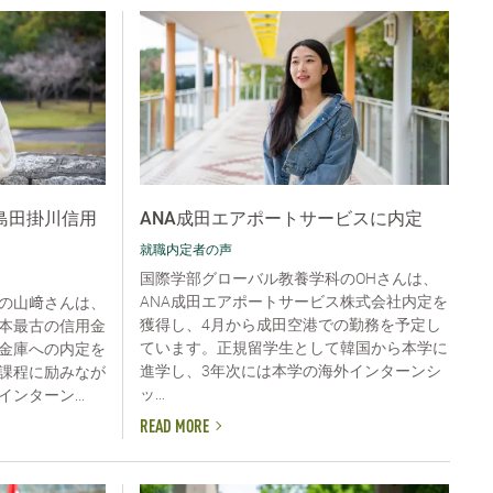
島田掛川信用
ANA成田エアポートサービスに内定
就職内定者の声
国際学部グローバル教養学科のOHさんは、
ANA成田エアポートサービス株式会社内定を
の山﨑さんは、
獲得し、4月から成田空港での勤務を予定し
本最古の信用金
ています。正規留学生として韓国から本学に
金庫への内定を
進学し、3年次には本学の海外インターンシ
課程に励みなが
ッ...
ンターン...
READ MORE