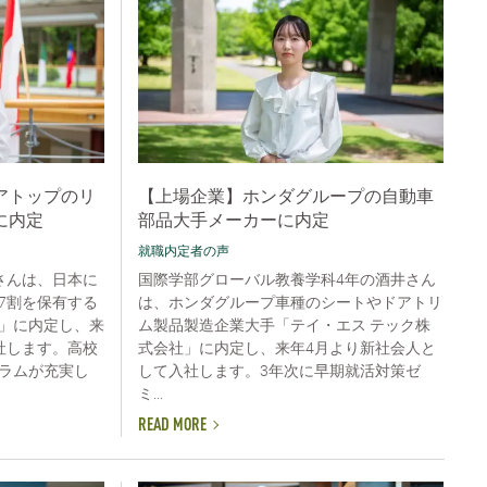
アトップのリ
【上場企業】ホンダグループの自動車
に内定
部品大手メーカーに内定
就職内定者の声
さんは、日本に
国際学部グローバル教養学科4年の酒井さん
7割を保有する
は、ホンダグループ車種のシートやドアトリ
」に内定し、来
ム製品製造企業大手「テイ・エス テック株
社します。高校
式会社」に内定し、来年4月より新社会人と
ラムが充実し
して入社します。3年次に早期就活対策ゼ
ミ...
READ MORE