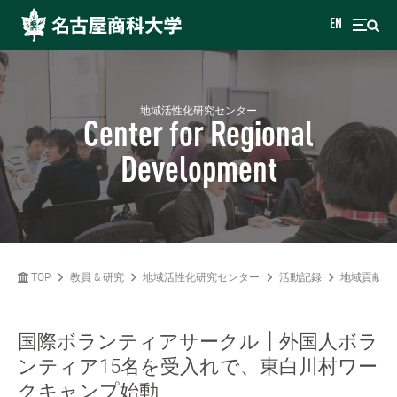
EN
地域活性化研究センター
Center for Regional
Development
TOP
教員 & 研究
地域活性化研究センター
活動記録
地域貢献
国際ボランティアサークル┃外国人ボラ
ンティア15名を受入れで、東白川村ワー
クキャンプ始動