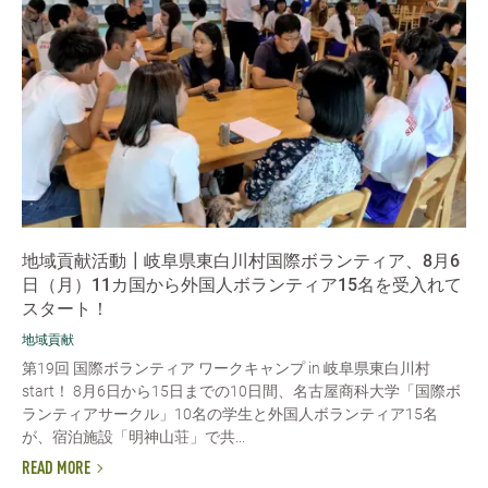
地域貢献活動┃岐阜県東白川村国際ボランティア、8月6
日（月）11カ国から外国人ボランティア15名を受入れて
スタート！
地域貢献
第19回 国際ボランティア ワークキャンプ in 岐阜県東白川村
start！ 8月6日から15日までの10日間、名古屋商科大学「国際ボ
ランティアサークル」10名の学生と外国人ボランティア15名
が、宿泊施設「明神山荘」で共...
READ MORE