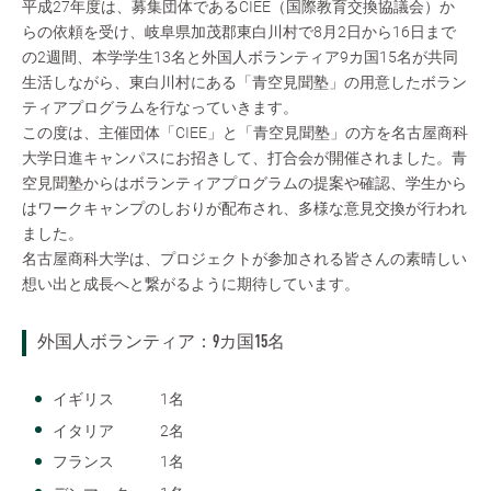
平成27年度は、募集団体であるCIEE（国際教育交換協議会）か
らの依頼を受け、岐阜県加茂郡東白川村で8月2日から16日まで
の2週間、本学学生13名と外国人ボランティア9カ国15名が共同
生活しながら、東白川村にある「青空見聞塾」の用意したボラン
ティアプログラムを行なっていきます。
この度は、主催団体「CIEE」と「青空見聞塾」の方を名古屋商科
大学日進キャンパスにお招きして、打合会が開催されました。青
空見聞塾からはボランティアプログラムの提案や確認、学生から
はワークキャンプのしおりが配布され、多様な意見交換が行われ
ました。
名古屋商科大学は、プロジェクトが参加される皆さんの素晴しい
想い出と成長へと繋がるように期待しています。
外国人ボランティア：9カ国15名
イギリス 1名
イタリア 2名
フランス 1名