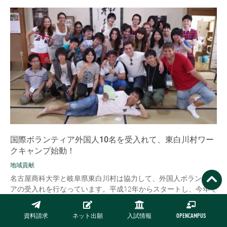
国際ボランティア外国人10名を受入れて、東白川村ワー
クキャンプ始動！
地域貢献
名古屋商科大学と岐阜県東白川村は協力して、外国人ボランティ
アの受入れを行なっています。平成12年からスタートし、今年で
14回目を数えます。 平成25年度は、募集団体であるCIEE（国際
教育交換協議会）からの依...
資料請求
ネット出願
入試情報
OPENCAMPUS
READ MORE