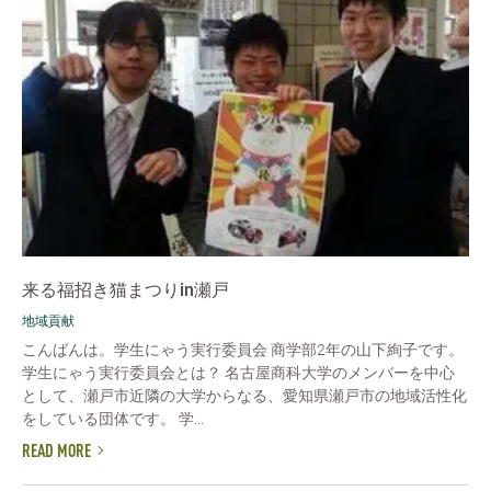
来る福招き猫まつりin瀬戸
地域貢献
こんばんは。学生にゃう実行委員会 商学部2年の山下絢子です。
学生にゃう実行委員会とは？ 名古屋商科大学のメンバーを中心
として、瀬戸市近隣の大学からなる、愛知県瀬戸市の地域活性化
をしている団体です。 学...
READ MORE