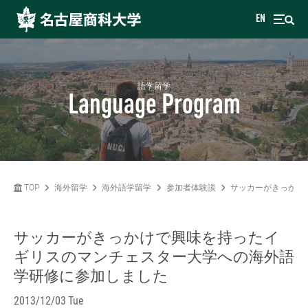
EN
語学留学
Language Program
TOP
海外留学
海外語学留学
参加者体験談
サッカーがきっかけ
サッカーがきっかけで興味を持ったイ
ギリスのマンチェスター大学への海外語
学研修に参加しました
2013/12/03 Tue