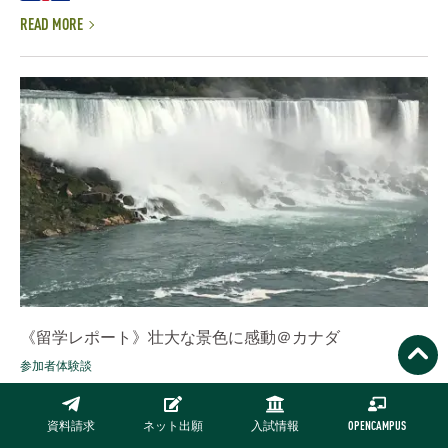
READ MORE
《留学レポート》壮大な景色に感動＠カナダ
参加者体験談
名古屋商科大学フロンティアスピリットプログラム（語学留学）
に参加し、カナダ・クィーンズ大学に語学留学中の学生からの参
資料請求
ネット出願
入試情報
OPENCAMPUS
加レポートをお送りします。 NUCB「フロンティアスピリットプ