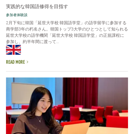
実践的な韓国語修得を目指す
参加者体験談
2月下旬に韓国「延世大学校 韓国語学堂」の語学留学に参加する
商学部3年の朽名さん。韓国トップ3大学のひとつとして知られる
延世大学校の語学機関「延世大学校 韓国語学堂」の正規課程に
参加し、約半年間に渡って...
READ MORE