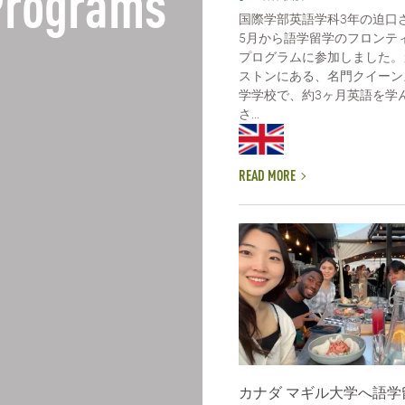
 Programs
国際学部英語学科3年の迫口
5月から語学留学のフロンテ
プログラムに参加しました。
ストンにある、名門クイーン
学学校で、約3ヶ月英語を学
さ...
READ MORE
カナダ マギル大学へ語学