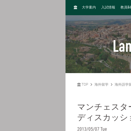
H
&
大学案内
入試情報
教員
O
M
E
La
TOP
海外留学
海外語学
マンチェスタ
ディスカッシ
2013/05/07 Tue