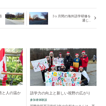
語
3ヶ月間の海外語学研修を
通じ...
語と人の温か
語学力の向上と新しい視野の広がり
参加者体験談
国際学部英語学科3年の中村太一さんは、英