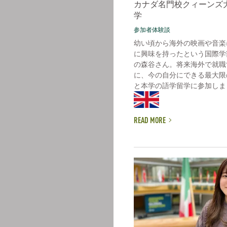
カナダ名門校クィーンズ
学
参加者体験談
幼い頃から海外の映画や音楽
に興味を持ったという国際学
の森谷さん。将来海外で就職
に、今の自分にできる最大限
と本学の語学留学に参加しまし
READ MORE