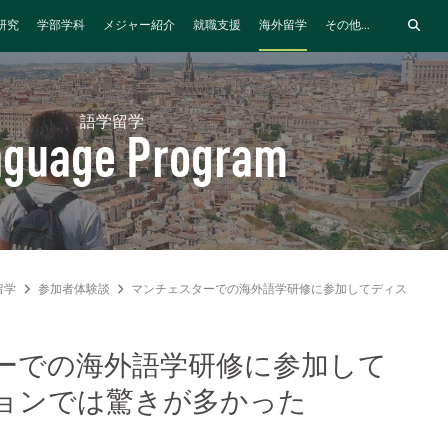
研究
学部学科
メジャー紹介
就職支援
海外留学
その他...
語学留学
nguage Program
留学
参加者体験談
マンチェスターでの海外語学研修に参加してディスカッシ
ーでの海外語学研修に参加して
ョンでは驚きが多かった