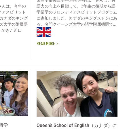
語力の向上を目指して、3年生の後期から語
さんは、今年の
学留学のフロンティアスピリットプログラム
ィアスピリット
に参加しました。カナダのキングストンにあ
カナダのキング
る、名門クイーンズ大学の語学附属機関で...
ズ大学の附属語
んできた迫口
READ MORE
留学
Queen’s School of English（カナダ）に