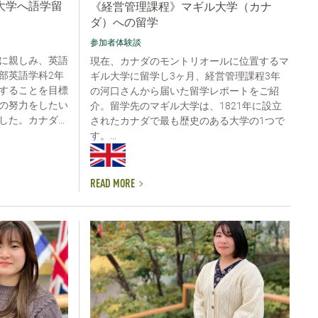
大学へ語学留
《経営管理課程》マギル大学（カナ
ダ）への留学
参加者体験談
に親しみ、英語
現在、カナダのモントリオールに位置するマ
部英語学科2年
ギル大学に留学し3ヶ月、経営管理課程3年
することを目標
の河口さんから届いた留学レポートをご紹
の努力をしたい
介。留学先のマギル大学は、1821年に設立
た。カナダ...
されたカナダで最も歴史のある大学の1つで
す。...
READ MORE