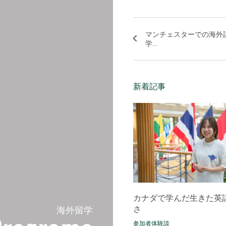
マンチェスターでの海外
学...
新着記事
カナダで学んだ生きた英
さ
海外留学
参加者体験談