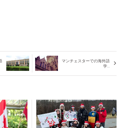
語
マンチェスターでの海外語
学...