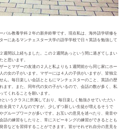
ーバル教養学科２年の新井鈴華です。現在私は、海外語学研修を
ターにあるマンチェスター大学の語学学校で日々英語を勉強して
２週間以上経ちました。この２週間あっという間に過ぎてしまい
たと思います。
ザーとマザーの友達の２人と私よりも１週間前から同じ家にホー
人の女の子がいます。マザーには４人の子供がいますが、皆独立
せん。毎日楽しい会話とともにマンチェスターのこと、英語の歴
れます。また、同年代の女の子がいるので、会話の数が多く、私
ってくれることを願います。
mediateというクラスに所属しており、毎日楽しく勉強させていただい
在全員で７人なのですが、少しずつ新しい生徒が増えるそうで
やグループワークが多いです。お互いの意見を述べたり、発音や
会話の練習をしたりと、常にスピーキングの練習ができるととも
発音などを習得することができます。皆がそれぞれ自分の意見を