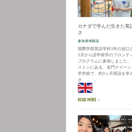
カナダで学んだ生きた英
さ
参加者体験談
国際学部英語学科3年の迫口
5月から語学留学のフロンテ
プログラムに参加しました。
ストンにある、名門クイーン
学学校で、約3ヶ月英語を学
さ...
READ MORE