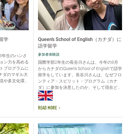
留学
Queen’s School of English（カナダ）に
語学留学
参加者体験談
3年生のハンさ
ョン力を高める
国際学部2年生の長谷川さんは、今年の9月
トプログラムに
からカナダのQueen's School of Englishで語学
カナダのマギル大
留学をしています。長谷川さんは、なぜフロ
や多文化環...
ンティア・スピリット・プログラム（カナ
ダ）に参加を決意したのか、そして現在ど...
READ MORE