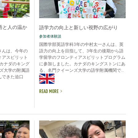
語と人の温か
語学力の向上と新しい視野の広がり
参加者体験談
国際学部英語学科3年の中村太一さんは、英
語力の向上を目指して、3年生の後期から語
さんは、今年の
学留学のフロンティアスピリットプログラム
ィアスピリット
に参加しました。カナダのキングストンにあ
カナダのキング
る、名門クイーンズ大学の語学附属機関で...
ズ大学の附属語
んできた迫口
READ MORE