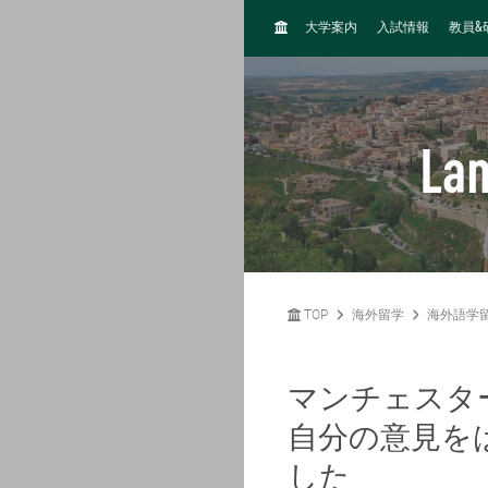
H
&
大学案内
入試情報
教員
O
M
E
La
TOP
海外留学
海外語学
マンチェスタ
自分の意見を
した