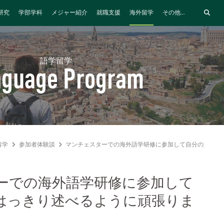
研究
学部学科
メジャー紹介
就職支援
海外留学
その他...
語学留学
nguage Program
留学
参加者体験談
マンチェスターでの海外語学研修に参加して自分の意見を
ーでの海外語学研修に参加して
はっきり述べるように頑張りま