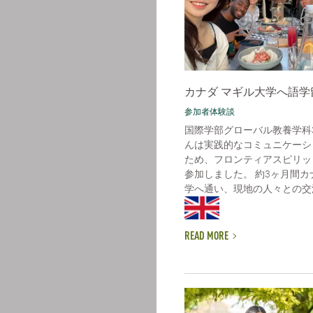
カナダ マギル大学へ語学
参加者体験談
国際学部グローバル教養学科
んは実践的なコミュニケーシ
ため、フロンティアスピリッ
参加しました。 約3ヶ月間
学へ通い、現地の人々との交流
READ MORE