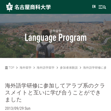
EN
語学留学
Language Program
TOP
海外留学
海外語学留学
参加者体験談
海外語学研修に参加
海外語学研修に参加してアラブ系のクラ
スメイトと互いに学び合うことができ
ました
2013/09/29 Sun