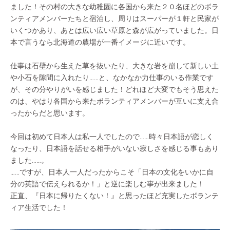
ました！その村の大きな幼稚園に各国から来た２０名ほどのボラ
ンティアメンバーたちと宿泊し、周りはスーパーが１軒と民家が
いくつかあり、あとは広い広い草原と森が広がっていました。日
本で言うなら北海道の農場が一番イメージに近いです。
仕事は石壁から生えた草を抜いたり、大きな岩を崩して新しい土
や小石を隙間に入れたり……と、なかなか力仕事のいる作業です
が、その分やりがいを感じました！どれほど大変でもそう思えた
のは、やはり各国から来たボランティアメンバーが互いに支え合
ったからだと思います。
今回は初めて日本人は私一人でしたので……時々日本語が恋しく
なったり、日本語を話せる相手がいない寂しさを感じる事もあり
ました……。
……ですが、日本人一人だったからこそ「日本の文化をいかに自
分の英語で伝えられるか！」と逆に楽しむ事が出来ました！
正直、『日本に帰りたくない！』と思ったほど充実したボランテ
ィア生活でした！