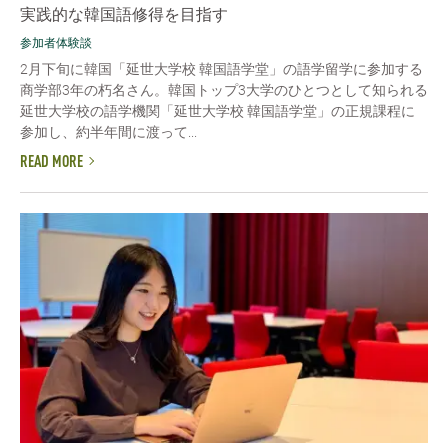
実践的な韓国語修得を目指す
参加者体験談
2月下旬に韓国「延世大学校 韓国語学堂」の語学留学に参加する
商学部3年の朽名さん。韓国トップ3大学のひとつとして知られる
延世大学校の語学機関「延世大学校 韓国語学堂」の正規課程に
参加し、約半年間に渡って...
READ MORE