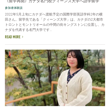
《留学再開》カナダ名門校クィーンズ大学へ語学留学
参加者体験談
2022年5月上旬にカナダへ渡航予定の国際学部英語学科2年の横
田さん。留学先である「クィーンズ大学」は、カナダの2大都市
トロントとモントリオールの中間の街キングストンに位置し、カ
ナダを代表する名門大学です...
READ MORE