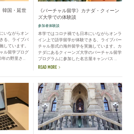
》韓国・延世
《バーチャル留学》カナダ・クィーン
ズ大学での体験談
参加者体験談
にいながらオン
本学ではコロナ禍でも日本にいながらオンラ
きる、ライブバ
イン上で語学留学が体験できる、ライブバー
施しています。
チャル形式の海外留学を実施しています。カ
ャル留学プログ
ナダにあるクィーンズ大学のバーチャル留学
の野里さ...
プログラムに参加した名古屋キャンパス ...
READ MORE