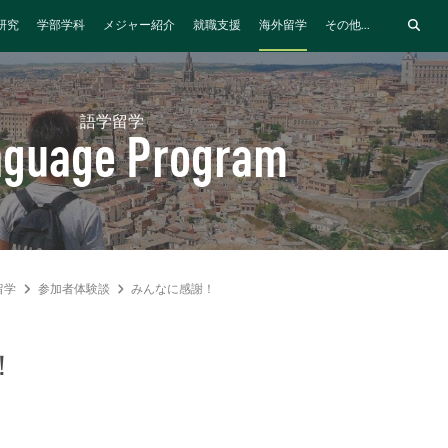
研究
学部学科
メジャー紹介
就職支援
海外留学
その他...
語学留学
nguage Program
留学
参加者体験談
みんなに感謝！
！