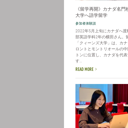
《留学再開》カナダ名門
大学へ語学留学
参加者体験談
2022年5月上旬にカナダへ
部英語学科2年の横田さん。
「クィーンズ大学」は、カナ
ロントとモントリオールの中
トンに位置し、カナダを代表
す...
READ MORE