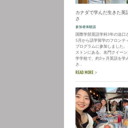
カナダで学んだ生きた英
さ
参加者体験談
国際学部英語学科3年の迫口
5月から語学留学のフロンテ
プログラムに参加しました。
ストンにある、名門クイーン
学学校で、約3ヶ月英語を学
さ...
READ MORE