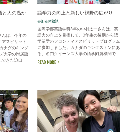
語と人の温か
語学力の向上と新しい視野の広がり
参加者体験談
国際学部英語学科3年の中村太一さんは、英
語力の向上を目指して、3年生の後期から語
さんは、今年の
学留学のフロンティアスピリットプログラム
ィアスピリット
に参加しました。カナダのキングストンにあ
カナダのキング
る、名門クイーンズ大学の語学附属機関で...
ズ大学の附属語
んできた迫口
READ MORE