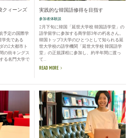
校クィーンズ
実践的な韓国語修得を目指す
参加者体験談
2月下旬に韓国「延世大学校 韓国語学堂」の
語学留学に参加する商学部3年の朽名さん。
渡航予定の国際学
韓国トップ3大学のひとつとして知られる延
留学先である
世大学校の語学機関「延世大学校 韓国語学
ダの2大都市ト
堂」の正規課程に参加し、約半年間に渡っ
間の街キングス
て...
する名門大学で
READ MORE