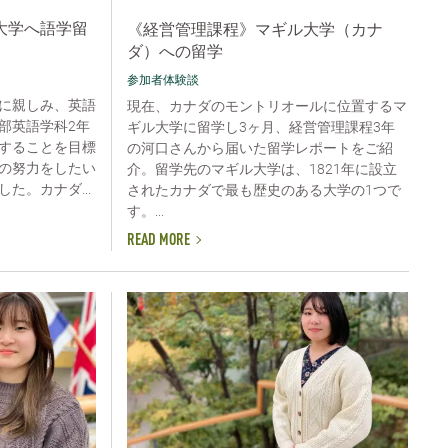
大学へ語学留
《経営管理課程》マギル大学（カナ
ダ）への留学
参加者体験談
に親しみ、英語
現在、カナダのモントリオールに位置するマ
部英語学科2年
ギル大学に留学し3ヶ月、経営管理課程3年
することを目標
の河口さんから届いた留学レポートをご紹
の努力をしたい
介。留学先のマギル大学は、1821年に設立
た。カナダ...
されたカナダで最も歴史のある大学の1つで
す。...
READ MORE