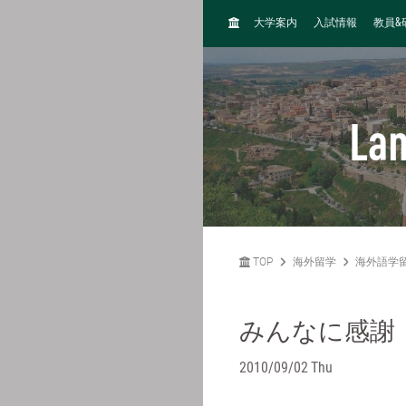
H
&
大学案内
入試情報
教員
O
M
E
La
TOP
海外留学
海外語学
みんなに感謝
2010/09/02 Thu