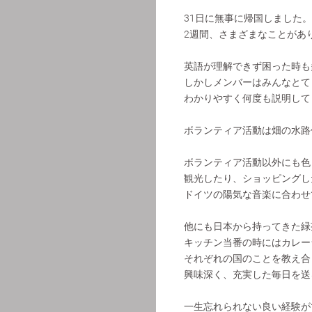
31日に無事に帰国しました。
2週間、さまざまなことがあ
英語が理解できず困った時も
しかしメンバーはみんなとて
わかりやすく何度も説明して
ボランティア活動は畑の水路
ボランティア活動以外にも色
観光したり、ショッピングし
ドイツの陽気な音楽に合わせ
他にも日本から持ってきた緑
キッチン当番の時にはカレー
それぞれの国のことを教え合
興味深く、充実した毎日を送
一生忘れられない良い経験が