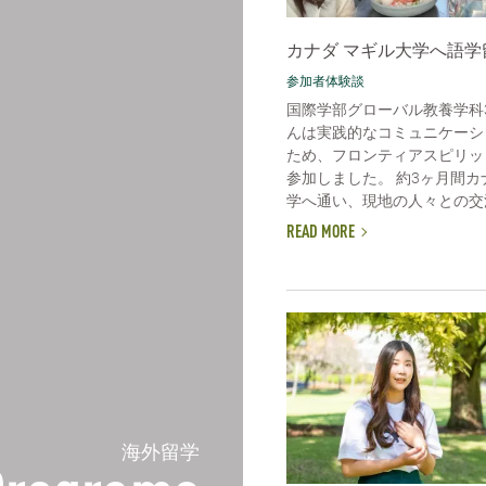
カナダ マギル大学へ語学
参加者体験談
国際学部グローバル教養学科
んは実践的なコミュニケーシ
ため、フロンティアスピリッ
参加しました。 約3ヶ月間
学へ通い、現地の人々との交流
READ MORE
海外留学