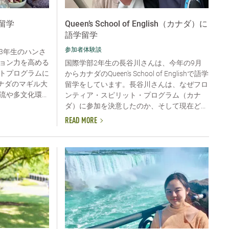
留学
Queen’s School of English（カナダ）に
語学留学
参加者体験談
3年生のハンさ
ョン力を高める
国際学部2年生の長谷川さんは、今年の9月
トプログラムに
からカナダのQueen's School of Englishで語学
カナダのマギル大
留学をしています。長谷川さんは、なぜフロ
や多文化環...
ンティア・スピリット・プログラム（カナ
ダ）に参加を決意したのか、そして現在ど...
READ MORE