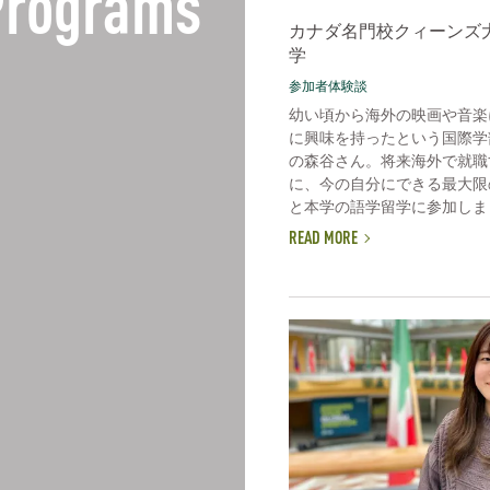
 Programs
カナダ名門校クィーンズ
学
参加者体験談
幼い頃から海外の映画や音楽
に興味を持ったという国際学
の森谷さん。将来海外で就職
に、今の自分にできる最大限
と本学の語学留学に参加しまし
READ MORE