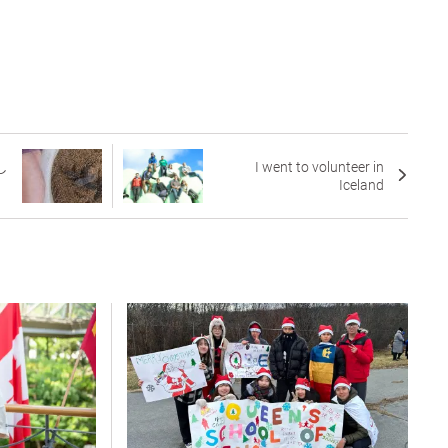
し
I went to volunteer in
Iceland