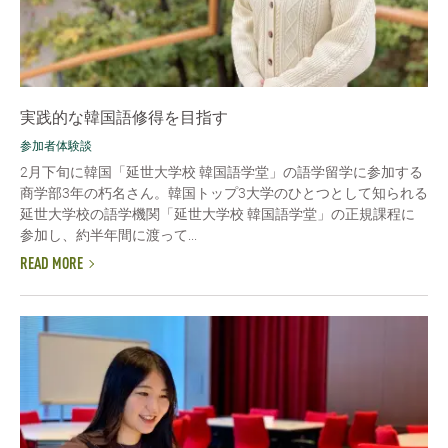
実践的な韓国語修得を目指す
参加者体験談
2月下旬に韓国「延世大学校 韓国語学堂」の語学留学に参加する
商学部3年の朽名さん。韓国トップ3大学のひとつとして知られる
延世大学校の語学機関「延世大学校 韓国語学堂」の正規課程に
参加し、約半年間に渡って...
READ MORE