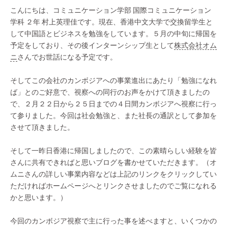
こんにちは、コミュニケーション学部 国際コミュニケーション
学科 ２年 村上英理佳です。現在、香港中文大学で交換留学生と
して中国語とビジネスを勉強をしています。５月の中旬に帰国を
予定をしており、その後インターンシップ生として
株式会社オム
ニ
さんでお世話になる予定です。
そしてこの会社のカンボジアへの事業進出にあたり「勉強になれ
ば」とのご好意で、視察への同行のお声をかけて頂きましたの
で、２月２２日から２５日までの４日間カンボジアへ視察に行っ
て参りました。今回は社会勉強と、また社長の通訳として参加を
させて頂きました。
そして一昨日香港に帰国しましたので、この素晴らしい経験を皆
さんに共有できればと思いブログを書かせていただきます。（オ
ムニさんの詳しい事業内容などは上記のリンクをクリックしてい
ただければホームページへとリンクさせましたのでご覧になれる
かと思います。）
今回のカンボジア視察で主に行った事を述べますと、いくつかの