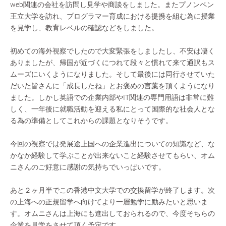
web関連の会社を訪問し見学や商談をしました。またプノンペン
王立大学を訪れ、プログラマー育成における提携を組む為に授業
を見学し、教育レベルの確認などをしました。
初めての海外視察でしたので大変緊張をしましたし、不安は凄く
ありましたが、帰国が近づくにつれて段々と慣れて来て通訳もス
ムーズにいくようになりました。そして最後には同行させていた
だいた皆さんに「成長したね」とお褒めの言葉を頂くようになり
ました。しかし英語での企業内部やIT関連の専門用語は非常に難
しく、一年後に就職活動を迎える私にとって国際的な社会人とな
る為の準備としてこれからの課題となりそうです。
今回の視察では発展途上国への企業進出についての知識など、な
かなか経験して学ぶことが出来ないこと経験させてもらい、オム
ニさんのご好意に感謝の気持ちでいっぱいです。
あと２ヶ月半でこの香港中文大学での交換留学が終了します。次
の上海への正規留学へ向けてより一層勉学に励みたいと思いま
す。オムニさんは上海にも進出しておられるので、今度そちらの
企業を見学をさせて頂く予定です。