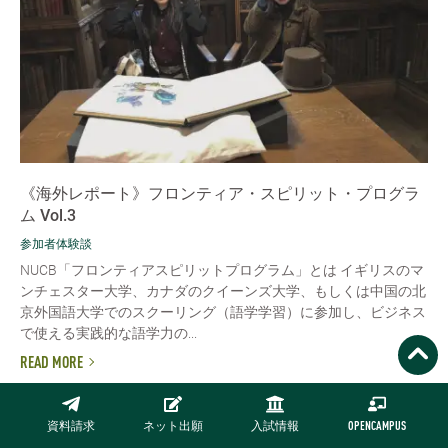
《海外レポート》フロンティア・スピリット・プログラ
ム Vol.3
参加者体験談
NUCB「フロンティアスピリットプログラム」とは イギリスのマ
ンチェスター大学、カナダのクイーンズ大学、もしくは中国の北
京外国語大学でのスクーリング（語学学習）に参加し、ビジネス
で使える実践的な語学力の...
READ MORE
アーカイブで探す
資料請求
ネット出願
入試情報
OPENCAMPUS