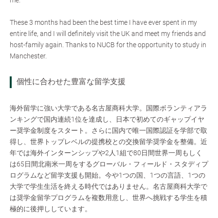
me.
These 3 months had been the best time I have ever spent in my
entire life, and I will definitely visit the UK and meet my friends and
host-family again. Thanks to NUCB for the opportunity to study in
Manchester.
個性に合わせた豊富な留学支援
海外留学に強い大学である名古屋商科大学。国際ボランティアラ
ンキングで国内連続1位を達成し、日本で初めてのギャップイヤ
ー奨学金制度をスタート。さらに国内で唯一国際認証を学部で取
得し、世界トップレベルの提携校との交換留学奨学金を整備。近
年では海外インターンシップや2人1組で80日間世界一周もしく
は65日間北南米一周をするグローバル・フィールド・スタディプ
ログラムなど留学支援も開始。今や1つの国、1つの言語、1つの
大学で学生生活を終える時代ではありません。名古屋商科大学で
は奨学金留学プログラムを複数用意し、世界へ挑戦する学生を積
極的に後押ししています。