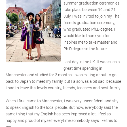
summer graduation ceremonies
take place between 10 and 21
July. I was invited to join my Thai
friend’s graduation ceremony,
who graduated Ph.D degree. I
would like to thank you for
inspires me to take master and
Ph.D degree in the future.
Last day in the UK. It was such a
great time spending in
Manchester and studied for 3 months. I was exiting about to go
back to Japan to meet my family, but I also was a bit sad, because
I had to leave this lovely country, friends, teachers and host-family.
When I first came to Manchester, I was very unconfident and shy
to speak English to the local people. But now, everybody said the
same thing that my English has been improved a lot. I feel so
happy and proud of myself everytime somebody says like this to