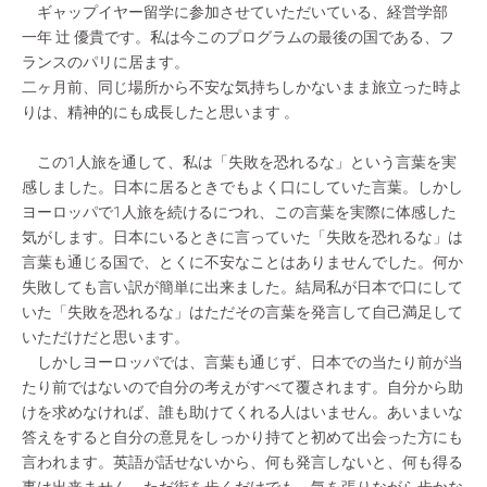
ギャップイヤー留学に参加させていただいている、経営学部
一年 辻 優貴です。私は今このプログラムの最後の国である、フ
ランスのパリに居ます。
二ヶ月前、同じ場所から不安な気持ちしかないまま旅立った時よ
りは、精神的にも成長したと思います 。
この1人旅を通して、私は「失敗を恐れるな」という言葉を実
感しました。日本に居るときでもよく口にしていた言葉。しかし
ヨーロッパで1人旅を続けるにつれ、この言葉を実際に体感した
気がします。日本にいるときに言っていた「失敗を恐れるな」は
言葉も通じる国で、とくに不安なことはありませんでした。何か
失敗しても言い訳が簡単に出来ました。結局私が日本で口にして
いた「失敗を恐れるな」はただその言葉を発言して自己満足して
いただけだと思います。
しかしヨーロッパでは、言葉も通じず、日本での当たり前が当
たり前ではないので自分の考えがすべて覆されます。自分から助
けを求めなければ、誰も助けてくれる人はいません。あいまいな
答えをすると自分の意見をしっかり持てと初めて出会った方にも
言われます。英語が話せないから、何も発言しないと、何も得る
事は出来ません。ただ街を歩くだけでも、気を張りながら歩かな