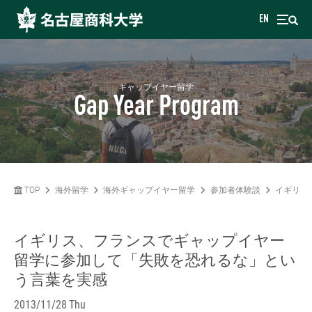
EN
ギャップイヤー留学
Gap Year Program
TOP
海外留学
海外ギャップイヤー留学
参加者体験談
イギリス
イギリス、フランスでギャップイヤー
留学に参加して「失敗を恐れるな」とい
う言葉を実感
2013/11/28 Thu