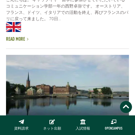
コミュニケーション学部一年の西野卓弥です。 オーストリア、
フランス、ドイツ、イタリアでの活動を終え、再びフランスのパ
リに戻って来ました。 70日...
READ MORE
資料請求
ネット出願
入試情報
OPENCAMPUS
「高税率国民の税金への意識」をテーマにギャップイヤ