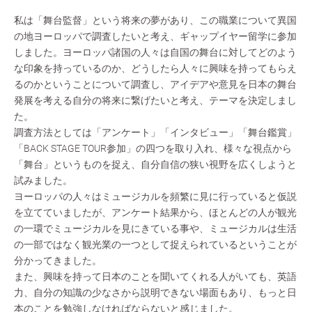
私は「舞台監督」という将来の夢があり、この職業について異国
の地ヨーロッパで調査したいと考え、ギャップイヤー留学に参加
しました。ヨーロッパ諸国の人々は自国の舞台に対してどのよう
な印象を持っているのか、どうしたら人々に興味を持ってもらえ
るのかということについて調査し、アイデアや意見を日本の舞台
発展を考える自分の将来に繋げたいと考え、テーマを決定しまし
た。
調査方法としては「アンケート」「インタビュー」「舞台鑑賞」
「BACK STAGE TOUR参加」の四つを取り入れ、様々な視点から
「舞台」というものを捉え、自分自信の狭い視野を広くしようと
試みました。
ヨーロッパの人々はミュージカルを頻繁に見に行っていると仮説
を立てていましたが、アンケート結果から、ほとんどの人が観光
の一環でミュージカルを見にきている事や、ミュージカルは生活
の一部ではなく観光業の一つとして捉えられているということが
分かってきました。
また、興味を持って日本のことを聞いてくれる人がいても、英語
力、自分の知識の少なさから説明できない場面もあり、もっと日
本のことを勉強しなければならないと感じました。