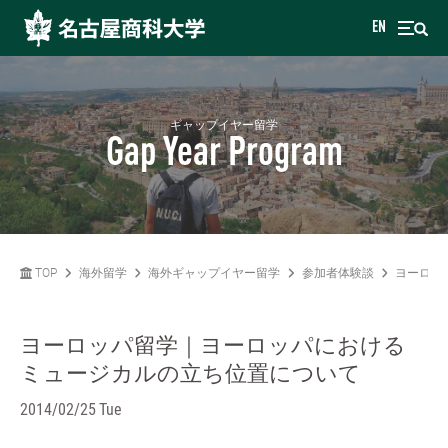
EN
ギャップイヤー留学
Gap Year Program
TOP
海外留学
海外ギャップイヤー留学
参加者体験談
ヨーロッ
ヨーロッパ留学｜ヨーロッパにおける
ミュージカルの立ち位置について
2014/02/25 Tue