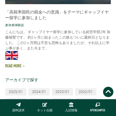
「高税率国民の税金への意識」をテーマにギャップイヤ
ー留学に参加しました
参加者体験談
こんにちは。 ギャップイヤー留学に参加している経営学部2年 加
藤穂聖です。 約2ヶ月に始まったこの旅もついに最終日となりま
した。 この2ヶ月間は不安も恐怖もありましたが、それ以上に学
ぶ事が多く、また今まで...
READ MORE
アーカイブで探す
2025/01
2024/01
2023/01
2022/01
2021/01
2020/01
2019/01
2018/01
資料請求
ネット出願
入試情報
OPENCAMPUS
2017/01
2016/01