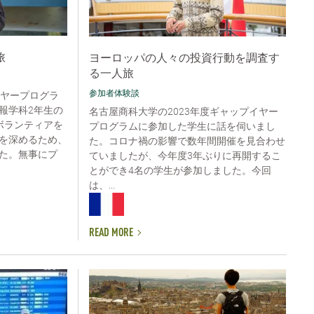
旅
ヨーロッパの人々の投資行動を調査す
る一人旅
参加者体験談
イヤープログラ
報学科2年生の
名古屋商科大学の2023年度ギャップイヤー
ボランティアを
プログラムに参加した学生に話を伺いまし
を深めるため、
た。コロナ禍の影響で数年間開催を見合わせ
た。無事にプ
ていましたが、今年度3年ぶりに再開するこ
とができ4名の学生が参加しました。今回
は、...
READ MORE