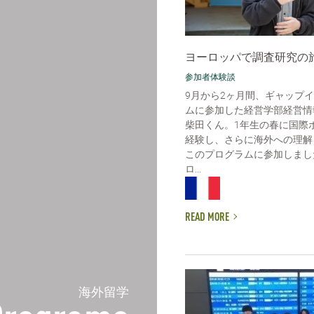
ヨーロッパで調査研究の
参加者体験談
9月から2ヶ月間、ギャップ
ムに参加した経営学部経営情
柴田くん。1年生の春に国際
経験し、さらに海外への理解
このプログラムに参加しまし
ロ...
READ MORE
海外留学