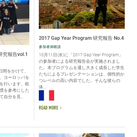
2017 Gap Year Program 研究報告 No.4
参加者体験談
9 研究報告vol.1
10月11日(水)に「2017 Gap Year Program」
の参加者による研究報告会が実施されまし
た。本プログラムを通し大きく成長した学生
 約75日間をかけて、
たちによるプレゼンテーションは、個性的か
、ヨーロッパを
つレベルの高い内容でした。そんな彼らの
を行います。欧
体...
慣を参考にした
自分を見...
READ MORE