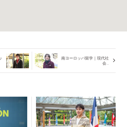
ッ
南ヨーロッパ留学｜現代社
会...