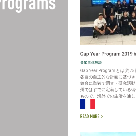
 Programs
Gap Year Program 201
参加者体験談
Gap Year Program とは
各自の自主的な計画に基づき
舞台に単独で調査・研究活動
州ではすでに定着している習
もので、海外での生活を通して
READ MORE