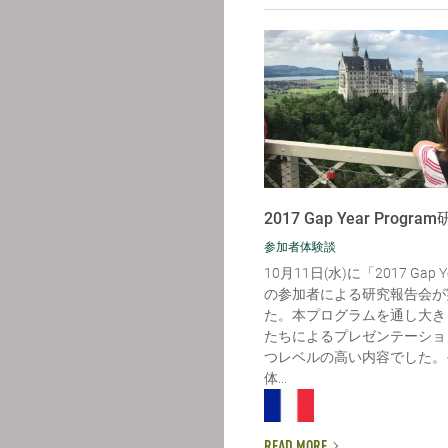
2017 Gap Year Progra
参加者体験談
10月11日(水)に「2017 Gap Ye
の参加者による研究報告会が
た。本プログラムを通し大き
たちによるプレゼンテーショ
つレベルの高い内容でした。
体...
READ MORE