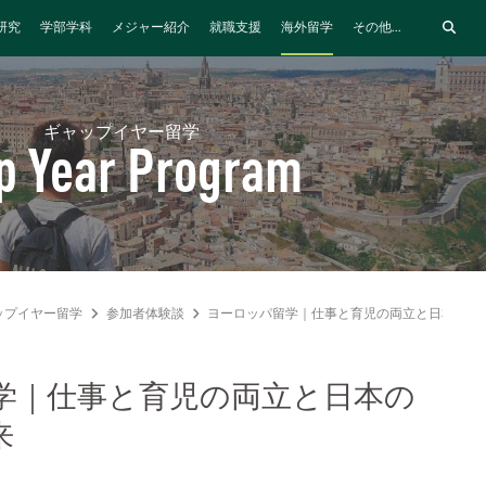
研究
学部学科
メジャー紹介
就職支援
海外留学
その他...
ギャップイヤー留学
p Year Program
ップイヤー留学
参加者体験談
ヨーロッパ留学｜仕事と育児の両立と日本の育
学｜仕事と育児の両立と日本の
来