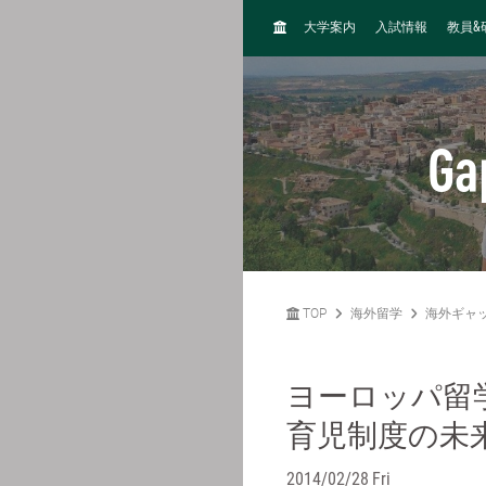
H
&
大学案内
入試情報
教員
O
M
E
Ga
TOP
海外留学
海外ギャ
ヨーロッパ留
育児制度の未
2014/02/28 Fri