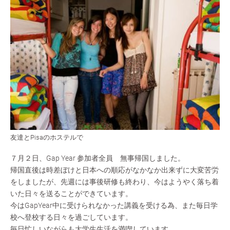
友達とPisaのホステルで
７月２日、Gap Year 参加者全員 無事帰国しました。
帰国直後は時差ぼけと日本への順応がなかなか出来ずに大変苦労
をしましたが、先週には事後研修も終わり、今はようやく落ち着
いた日々を送ることができています。
今はGapYear中に受けられなかった講義を受ける為、また毎日学
校へ登校する日々を過ごしています。
毎日忙しいながらも大学生生活を満喫しています。