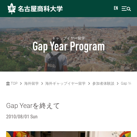
EN
ギャップイヤー留学
Gap Year Program
TOP
海外留学
海外ギャップイヤー留学
参加者体験談
Gap Ye
Gap Yearを終えて
2010/08/01 Sun