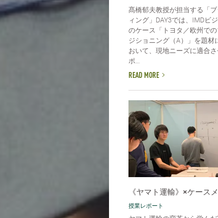
髙橋郁夫教授が担当する「ブ
ィング」DAY3では、IMDビ
のケース「トヨタ／欧州での
ジショニング（A）」を題材
おいて、現地ニーズに適合さ
ポ...
READ MORE
《ヤマト運輸》×ケース
授業レポート