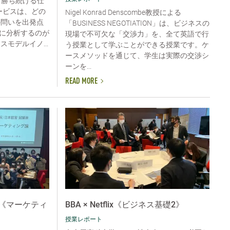
“勝ち続ける仕
ービスは、どの
Nigel Konrad Denscombe教授による
の問いを出発点
「BUSINESS NEGOTIATION」は、ビジネスの
に分析するのが
現場で不可欠な「交渉力」を、全て英語で行
モデルイノ...
う授業として学ぶことができる授業です。ケ
ースメソッドを通じて、学生は実際の交渉シ
ーンを...
READ MORE
《マーケティ
BBA × Netflix《ビジネス基礎2》
授業レポート