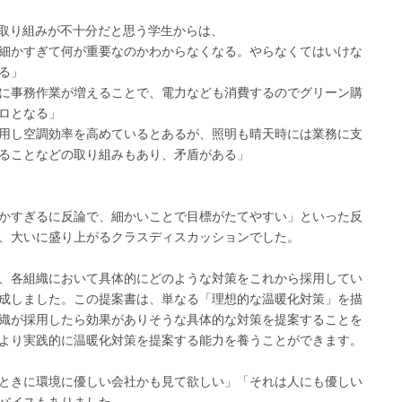
取り組みが不十分だと思う学生からは、
細かすぎて何が重要なのかわからなくなる。やらなくてはいけな
る」
に事務作業が増えることで、電力なども消費するのでグリーン購
ロとなる」
用し空調効率を高めているとあるが、照明も晴天時には業務に支
ることなどの取り組みもあり、矛盾がある」
かすぎるに反論で、細かいことで目標がたてやすい」といった反
、大いに盛り上がるクラスディスカッションでした。
、各組織において具体的にどのような対策をこれから採用してい
成しました。この提案書は、単なる「理想的な温暖化対策」を描
織が採用したら効果がありそうな具体的な対策を提案することを
より実践的に温暖化対策を提案する能力を養うことができます。
ときに環境に優しい会社かも見て欲しい」「それは人にも優しい
ドバイスもありました。