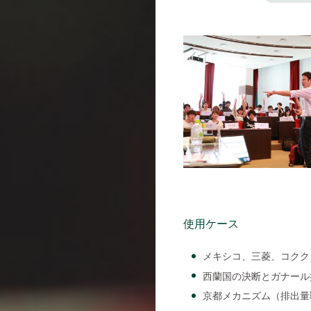
使用ケース
メキシコ、三菱、コクク
西蘭国の決断とガナール
京都メカニズム（排出量