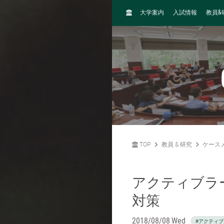
H
&
大学案内
入試情報
教員
O
M
E
TOP
教員 & 研究
ケース
アクティブラ
対策
2018/08/08 Wed
#アクティ