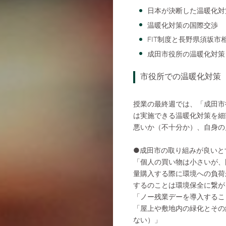
日本が決断した温暖化対
温暖化対策の国際交渉
FIT制度と長野県須坂
成田市役所の温暖化対策
市役所での温暖化対策
授業の最終週では、「成田市
は実施できる温暖化対策を細
悪いか（不十分か）、自身の
●成田市の取り組みが良いと
「個人の買い物は小さいが、
量購入する際に環境への負荷
するのことは環境保全に繋が
「ノー残業デーを導入する
「屋上や敷地内の緑化とその
ない）」