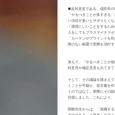
●反対意見である、成田市の
「やるべきことが多すぎる、
い項目が多いとサボりたくな
「環境にいいことをするため
入をしてもプラスマイナスゼ
「カーテンやブラインドを利
障のない範囲で窓際を消灯す
加えて、「やるべきことが細
対意見や補足意見も出てきて
そして、その議論を踏まえて
くことが可能か、提言書を作
くのではなく、実際にその組
目指しました。これにより、
関根先生からは、「就職する
会社である」と将来へのア