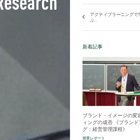
Research
アクティブラーニングで
ぶ...
新着記事
ブランド・イメージの変
ィングの成否 《ブランド
グ：経営管理課程》
授業レポート