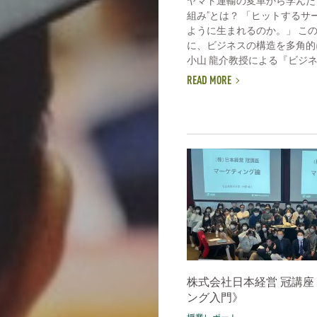
ヤマト運輸の変革から学んだ
組み”とは？ 「ヒットするサ
ように生まれるのか。」 こ
に、ビジネスの構造を多角的
小山 龍介教授による『ビジネス
READ MORE
株式会社日本経営 冠講座
ング入門》