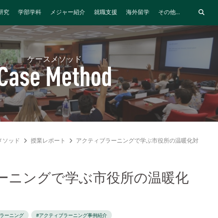
研究
学部学科
メジャー紹介
就職支援
海外留学
その他...
ケースメソッド
Case Method
メソッド
授業レポート
アクティブラーニングで学ぶ市役所の温暖化対策
ーニングで学ぶ市役所の温暖化
ブラーニング
#アクティブラーニング事例紹介