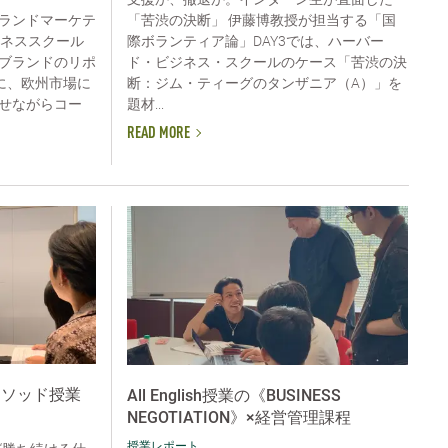
「苦渋の決断」 伊藤博教授が担当する「国
ランドマーケテ
際ボランティア論」DAY3では、ハーバー
ジネススクール
ド・ビジネス・スクールのケース「苦渋の決
ブランドのリポ
断：ジム・ティーグのタンザニア（A）」を
に、欧州市場に
題材...
せながらコー
READ MORE
メソッド授業
All English授業の《BUSINESS
NEGOTIATION》×経営管理課程
授業レポート