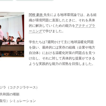
関根 豪政
先生による地球環境論では、ある組
織が環境問題に直面したときに、それを具体
的に解決していくための能力を
アクティブラ
ーニング
で学びました。
学生たちは7週間かけて主に地球温暖化問題
を扱い、最終的には実存の組織（企業や地方
自治体）における温暖化対策の問題点を見つ
け出し、それに対して具体的な提案ができる
ような実践的な能力の習熟を目指しました。
ジラ（コククジラケース）
共和国の嘆願
取引）シミュレーション